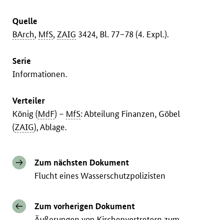
Quelle
BArch
,
MfS
,
ZAIG
3424, Bl. 77–78 (4. Expl.).
Serie
Informationen.
Verteiler
König (
MdF
) –
MfS
: Abteilung Finanzen, Göbel
(
ZAIG
), Ablage.
Zum nächsten Dokument
Flucht eines Wasserschutzpolizisten
Zum vorherigen Dokument
Äußerungen von Kirchenvertretern zum