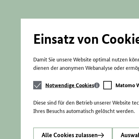
Direkt
zum
Seiteninhalt
springen
Einsatz von Cooki
Damit Sie unsere Website optimal nutzen könn
dienen der anonymen Webanalyse oder ermögl
Notwendige
Matomo
Notwendige Cookies
Matomo W
Cookies
Webstatistik
Diese sind für den Betrieb unserer Website t
Ihres Besuchs automatisch gelöscht werden.
Alle Cookies zulassen
Auswah