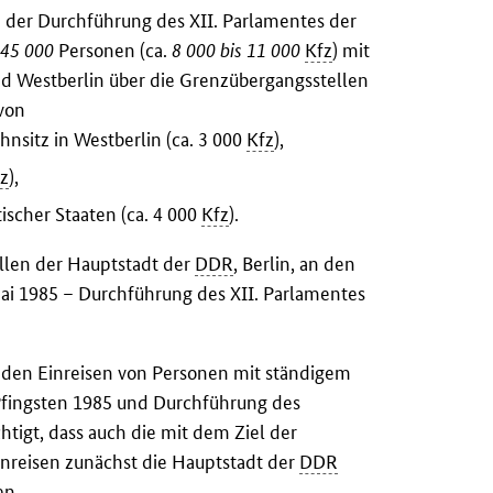
m der Durchführung des XII. Parlamentes der
 45 000
Personen (ca.
8 000 bis 11 000
Kfz
) mit
nd Westberlin über die Grenzübergangsstellen
avon
sitz in Westberlin (ca. 3 000
Kfz
),
z
),
ischer Staaten (ca. 4 000
Kfz
).
ellen der Hauptstadt der
DDR
, Berlin, an den
Mai 1985 – Durchführung des XII. Parlamentes
enden Einreisen von Personen mit ständigem
Pfingsten 1985 und Durchführung des
htigt, dass auch die mit dem Ziel der
nreisen zunächst die Hauptstadt der
DDR
en.