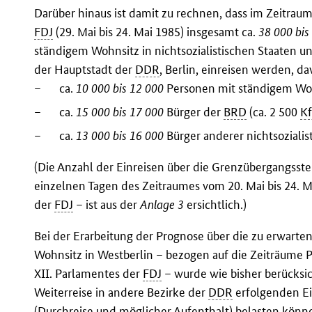
Darüber hinaus ist damit zu rechnen, dass im Zeitrau
FDJ
(29. Mai bis 24. Mai 1985) insgesamt ca.
38 000 bis
ständigem Wohnsitz in nichtsozialistischen Staaten u
der Hauptstadt der
DDR
, Berlin, einreisen werden, d
–
ca.
10 000 bis 12 000
Personen mit ständigem Wohn
–
ca.
15 000 bis 17 000
Bürger der
BRD
(ca. 2 500
Kf
–
ca.
13 000 bis 16 000
Bürger anderer nichtsozialist
(Die Anzahl der Einreisen über die Grenzübergangsst
einzelnen Tagen des Zeitraumes vom 20. Mai bis 24. 
der
FDJ
– ist aus der
Anlage 3
ersichtlich.)
Bei der Erarbeitung der Prognose über die zu erwart
Wohnsitz in Westberlin – bezogen auf die Zeiträume 
XII. Parlamentes der
FDJ
– wurde wie bisher berücksic
Weiterreise in andere Bezirke der
DDR
erfolgenden Ei
(Durchreise und möglicher Aufenthalt) belasten könn