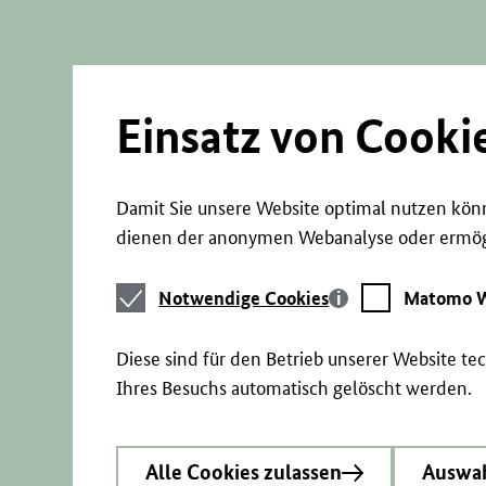
Direkt
zum
Seiteninhalt
springen
Einsatz von Cooki
Damit Sie unsere Website optimal nutzen könn
dienen der anonymen Webanalyse oder ermögl
Notwendige
Matomo
Notwendige Cookies
Matomo W
Cookies
Webstatistik
Diese sind für den Betrieb unserer Website t
Ihres Besuchs automatisch gelöscht werden.
Alle Cookies zulassen
Auswah