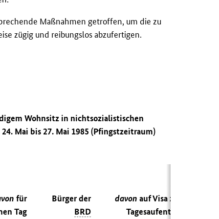
prechende Maßnahmen getroffen, um die zu
se zügig und reibungslos abzufertigen.
ndigem Wohnsitz in nichtsozialistischen
4. Mai bis 27. Mai 1985 (Pfingstzeitraum)
avon
für
Bürger der
davon
auf Visa zum
nen Tag
BRD
Tagesaufenthalt