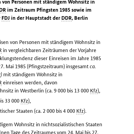
n von Personen mit ständigem Wohnsitz in
DR
im Zeitraum Pfingsten 1985 sowie im
r
FDJ
in der Hauptstadt der
DDR
, Berlin
eisen von Personen mit ständigem Wohnsitz in
R
in vergleichbaren Zeiträumen der Vorjahre
klungstendenz dieser Einreisen im Jahre 1985
 27. Mai 1985 (Pfingstzeitraum) insgesamt
ca.
z
)
mit ständigem Wohnsitz in
R
einreisen werden, davon
nsitz in Westberlin (ca. 9 000 bis 13 000
Kfz
),
bis 33 000
Kfz
),
tischer Staaten (ca. 2 000 bis 4 000
Kfz
).
ndigem Wohnsitz in nichtsozialistischen Staaten
elnen Tage des Zeitraumes vom 24. Mai bis 27.