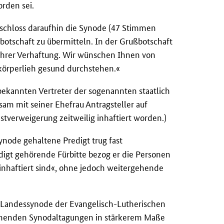
orden sei.
schloss daraufhin die Synode (47 Stimmen
botschaft zu übermitteln. In der Grußbotschaft
n ihrer Verhaftung. Wir wünschen Ihnen von
d körperlieh gesund durchstehen.«
ekannten Vertreter der sogenannten staatlich
sam mit seiner Ehefrau Antragsteller auf
verweigerung zeitweilig inhaftiert worden.)
ynode gehaltene Predigt trug fast
edigt gehörende Fürbitte bezog er die Personen
haftiert sind«, ohne jedoch weitergehende
X. Landessynode der Evangelisch-Lutherischen
ehenden Synodaltagungen in stärkerem Maße