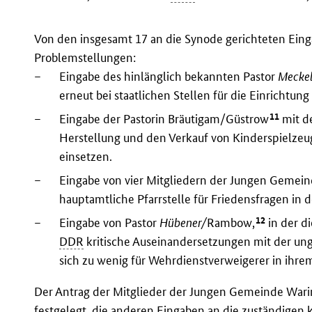
Von den insgesamt 17 an die Synode gerichteten Einga
Problemstellungen:
–
Eingabe des hinlänglich bekannten Pastor
Mecke
erneut bei staatlichen Stellen für die Einrichtung
11
–
Eingabe der Pastorin Bräutigam/Güstrow
mit de
Herstellung und den Verkauf von Kinderspielzeu
einsetzen.
–
Eingabe von vier Mitgliedern der Jungen Gemeinde
hauptamtliche Pfarrstelle für Friedensfragen in 
12
–
Eingabe von Pastor
Hübener/
Rambow,
in der d
DDR
kritische Auseinandersetzungen mit der ung
sich zu wenig für Wehrdienstverweigerer in ihre
Der Antrag der Mitglieder der Jungen Gemeinde Wari
festgelegt, die anderen Eingaben an die zuständigen k