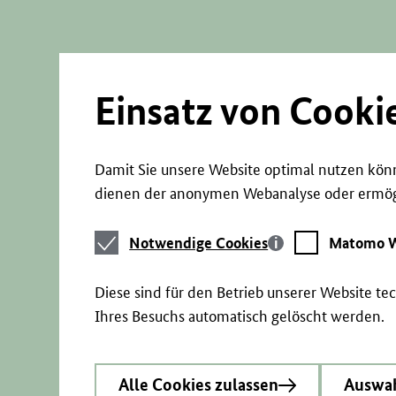
Direkt
zum
Seiteninhalt
springen
Einsatz von Cooki
Damit Sie unsere Website optimal nutzen könn
dienen der anonymen Webanalyse oder ermögl
Notwendige
Matomo
Notwendige Cookies
Matomo W
Cookies
Webstatistik
Diese sind für den Betrieb unserer Website t
Ihres Besuchs automatisch gelöscht werden.
Alle Cookies zulassen
Auswah