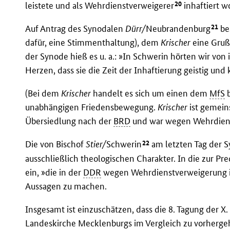
20
leistete und als Wehrdienstverweigerer
inhaftiert w
21
Auf Antrag des Synodalen
Dürr/
Neubrandenburg
be
dafür, eine Stimmenthaltung), dem
Krischer
eine Gruß
der Synode hieß es u. a.: »In Schwerin hörten wir vo
Herzen, dass sie die Zeit der Inhaftierung geistig un
(Bei dem
Krischer
handelt es sich um einen dem
MfS
b
unabhängigen Friedensbewegung.
Krischer
ist gemein
Übersiedlung nach der
BRD
und war wegen Wehrdienst
22
Die von Bischof
Stier/
Schwerin
am letzten Tag der S
ausschließlich theologischen Charakter. In die zur Pr
ein, »die in der
DDR
wegen Wehrdienstverweigerung in
Aussagen zu machen.
Insgesamt ist einzuschätzen, dass die 8. Tagung der 
Landeskirche Mecklenburgs im Vergleich zu vorherg