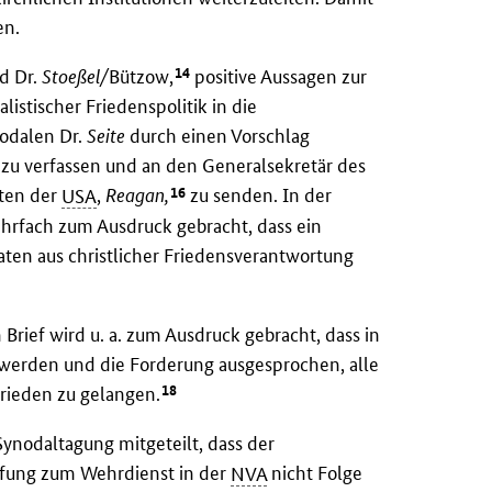
en.
14
d Dr.
Stoeßel/
Bützow,
positive Aussagen zur
istischer Friedenspolitik in die
odalen Dr.
Seite
durch einen Vorschlag
 zu verfassen und an den Generalsekretär des
16
ten der
USA
,
Reagan,
zu senden. In der
ehrfach zum Ausdruck gebracht, dass ein
aten aus christlicher Friedensverantwortung
rief wird u. a. zum Ausdruck gebracht, dass in
werden und die Forderung ausgesprochen, alle
18
rieden zu gelangen.
ynodaltagung mitgeteilt, dass der
fung zum Wehrdienst in der
NVA
nicht Folge