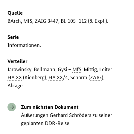
Quelle
BArch
,
MfS
,
ZAIG
3447, Bl. 105–112 (8. Expl.).
Serie
Informationen.
Verteiler
Jarowinsky, Bellmann, Gysi –
MfS
: Mittig, Leiter
HA XX
(Kienberg),
HA XX
/4, Schorm (
ZAIG
),
Ablage.
Zum nächsten Dokument
Äußerungen Gerhard Schröders zu seiner
geplanten DDR-Reise