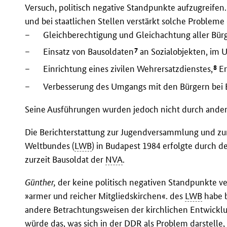
Versuch, politisch negative Standpunkte aufzugreifen. 
und bei staatlichen Stellen verstärkt solche Problem
–
Gleichberechtigung und Gleichachtung aller Bürg
7
–
Einsatz von Bausoldaten
an Sozialobjekten, im 
8
–
Einrichtung eines zivilen Wehrersatzdienstes,
Er
–
Verbesserung des Umgangs mit den Bürgern bei
Seine Ausführungen wurden jedoch nicht durch ander
Die Berichterstattung zur Jugendversammlung und zu
Weltbundes (
LWB
) in Budapest 1984 erfolgte durch 
zurzeit Bausoldat der
NVA
.
Günther,
der keine politisch negativen Standpunkte ve
»armer und reicher Mitgliedskirchen«. des
LWB
habe b
andere Betrachtungsweisen der kirchlichen Entwickl
würde das, was sich in der
DDR
als Problem darstelle,