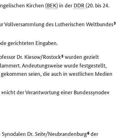
ngelischen Kirchen (
BEK
) in der
DDR
(20. bis 24.
3
ur Vollversammlung des Lutherischen Weltbundes
de gerichteten Eingaben.
5
ofessor Dr. Kiesow/Rostock
wurden gezielt
klammert. Andeutungsweise wurde festgestellt,
e gekommen seien, die auch in westlichen Medien
 »nicht der Verantwortung einer Bundessynode«
6
n Synodalen Dr.
Seite/
Neubrandenburg
der