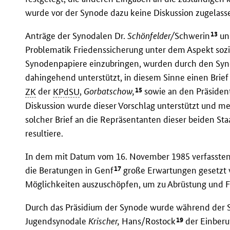
wurde vor der Synode dazu keine Diskussion zugelass
13
Anträge der Synodalen Dr.
Schönfelder/
Schwerin
un
Problematik Friedenssicherung unter dem Aspekt sozial
Synodenpapiere einzubringen, wurden durch den Syn
dahingehend unterstützt, in diesem Sinne einen Brief
15
ZK
der
KPdSU
,
Gorbatschow,
sowie an den Präsiden
Diskussion wurde dieser Vorschlag unterstützt und m
solcher Brief an die Repräsentanten dieser beiden Sta
resultiere.
In dem mit Datum vom 16. November 1985 verfassten B
17
die Beratungen in Genf
große Erwartungen gesetzt 
Möglichkeiten auszuschöpfen, um zu Abrüstung und F
Durch das Präsidium der Synode wurde während der S
19
Jugendsynodale
Krischer,
Hans/Rostock
der Einberu