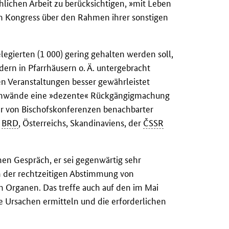
chlichen Arbeit zu berücksichtigen, »mit Leben
sem Kongress über den Rahmen ihrer sonstigen
.
elegierten (1 000) gering gehalten werden soll,
ndern in Pfarrhäusern o. Ä. untergebracht
n Veranstaltungen besser gewährleistet
Einwände eine »dezente« Rückgängigmachung
er von Bischofskonferenzen benachbarter
r
BRD
, Österreichs, Skandinaviens, der
ČSSR
nen Gespräch, er sei gegenwärtig sehr
h der rechtzeitigen Abstimmung von
n Organen. Das treffe auch auf den im Mai
ie Ursachen ermitteln und die erforderlichen