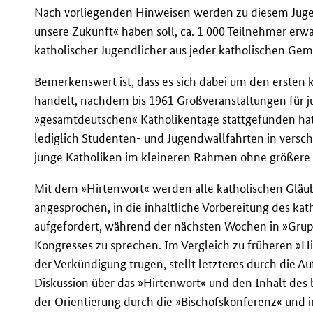
Nach vorliegenden Hinweisen werden zu diesem Jugen
unsere Zukunft« haben soll, ca. 1 000 Teilnehmer erwar
katholischer Jugendlicher aus jeder katholischen Ge
Bemerkenswert ist, dass es sich dabei um den ersten
handelt, nachdem bis 1961 Großveranstaltungen für 
»gesamtdeutschen« Katholikentage stattgefunden hat
lediglich Studenten- und Jugendwallfahrten in vers
junge Katholiken im kleineren Rahmen ohne größere Ö
Mit dem »Hirtenwort« werden alle katholischen Gläub
angesprochen, in die inhaltliche Vorbereitung des k
aufgefordert, während der nächsten Wochen in »Gru
Kongresses zu sprechen. Im Vergleich zu früheren »H
der Verkündigung trugen, stellt letzteres durch die A
Diskussion über das »Hirtenwort« und den Inhalt de
der Orientierung durch die »Bischofskonferenz« und i