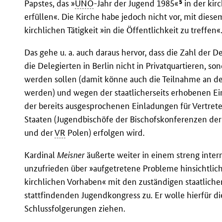
5
Papstes, das »
UNO
-Jahr der Jugend 1985«
in der kir
erfüllen«. Die Kirche habe jedoch nicht vor, mit die
kirchlichen Tätigkeit »in die Öffentlichkeit zu treffen«
Das gehe u. a. auch daraus hervor, dass die Zahl der D
die Delegierten in Berlin nicht in Privatquartieren, so
werden sollen (damit könne auch die Teilnahme an de
werden) und wegen der staatlicherseits erhobenen 
der bereits ausgesprochenen Einladungen für Vertret
Staaten (Jugendbischöfe der Bischofskonferenzen de
und der
VR
Polen) erfolgen wird.
Kardinal
Meisner
äußerte weiter in einem streng inter
unzufrieden über »aufgetretene Probleme hinsichtlic
kirchlichen Vorhaben« mit den zuständigen staatliche
stattfindenden Jugendkongress zu. Er wolle hierfür d
Schlussfolgerungen ziehen.