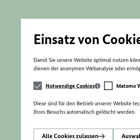
Direkt
zum
Seiteninhalt
springen
Einsatz von Cooki
Damit Sie unsere Website optimal nutzen könn
dienen der anonymen Webanalyse oder ermögl
Notwendige
Matomo
Notwendige Cookies
Matomo W
Cookies
Webstatistik
Diese sind für den Betrieb unserer Website t
Ihres Besuchs automatisch gelöscht werden.
Alle Cookies zulassen
Auswah