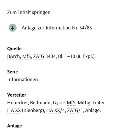
Zum Inhalt springen
Anlage zur Information Nr. 54/85
Quelle
BArch
,
MfS
,
ZAIG
3434, Bl. 1–10 (8. Expl.).
Serie
Informationen.
Verteiler
Honecker, Bellmann, Gysi –
MfS
: Mittig, Leiter
HA XX
(Kienberg),
HA XX
/4,
ZAIG
/1, Ablage.
Anlage