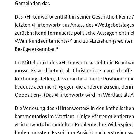
Gemeinden dar.
Das »Hirtenwort« enthält in seiner Gesamtheit keine 
letzten »Hirtenwort« aus Anlass des »Weltgebetstages 
zurückhaltend formulierte politische Aussagen enthie
2
»Wehrkundeunterrichts«
und zu »Erziehungsrechten d
3
Bezüge erkennbar.
Im Mittelpunkt des »Hirtenwortes« steht die Beantwor
müsse. Es wird betont, als Christ müsse man sich off
Rechnung stellen, dass man bestimmte Positionen nic
bedeute aber nicht, »gegen die anderen zu sein, denn
Opposition«. (Das »Hirtenwort« wird im Wortlaut als A
Die Verlesung des »Hirtenwortes« in den katholisch
kommentarlos im Wortlaut. Einige Pfarrer orientierten 
»Hirtenwort« behandelten Probleme ihre Widerspiege
finden müssten. Es sei ihrer Ansicht nach erstrebens