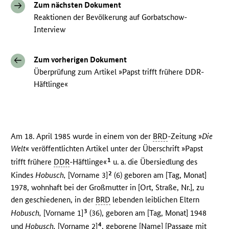
Zum nächsten Dokument
Reaktionen der Bevölkerung auf Gorbatschow-
Interview
Zum vorherigen Dokument
Überprüfung zum Artikel »Papst trifft frühere DDR-
Häftlinge«
Am 18. April 1985 wurde in einem von der
BRD
-Zeitung »
Die
Welt
« veröffentlichten Artikel unter der Überschrift »Papst
1
trifft frühere
DDR
-Häftlinge«
u. a. die Übersiedlung des
2
Kindes
Hobusch,
[Vorname 3]
(6) geboren am [Tag, Monat]
1978, wohnhaft bei der Großmutter in [Ort, Straße, Nr.], zu
den geschiedenen, in der
BRD
lebenden leiblichen Eltern
3
Hobusch,
[Vorname 1]
(36), geboren am [Tag, Monat] 1948
4
und
Hobusch,
[Vorname 2]
, geborene [Name] [Passage mit