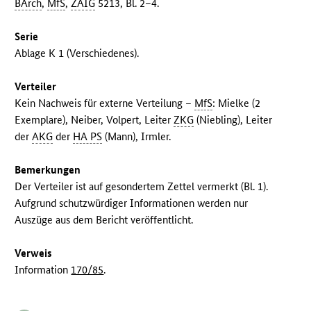
BArch
,
MfS
,
ZAIG
5213, Bl. 2–4.
Serie
Ablage K 1 (Verschiedenes).
Verteiler
Kein Nachweis für externe Verteilung –
MfS
: Mielke (2
Exemplare), Neiber, Volpert, Leiter
ZKG
(Niebling), Leiter
der
AKG
der
HA PS
(Mann), Irmler.
Bemerkungen
Der Verteiler ist auf gesondertem Zettel vermerkt (Bl. 1).
Aufgrund schutzwürdiger Informationen werden nur
Auszüge aus dem Bericht veröffentlicht.
Verweis
Information
170/85
.