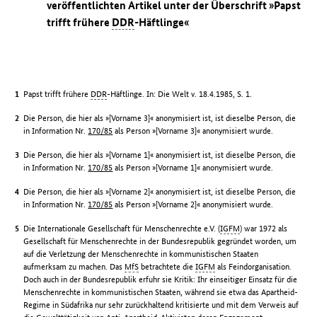
veröffentlichten Artikel unter der Überschrift »Papst
trifft frühere
DDR
-Häftlinge«
Papst trifft frühere
DDR
-Häftlinge. In: Die Welt v. 18.4.1985, S. 1.
Die Person, die hier als »[Vorname 3]« anonymisiert ist, ist dieselbe Person, die
in Information Nr.
170/85
als Person »[Vorname 3]« anonymisiert wurde.
Die Person, die hier als »[Vorname 1]« anonymisiert ist, ist dieselbe Person, die
in Information Nr.
170/85
als Person »[Vorname 1]« anonymisiert wurde.
Die Person, die hier als »[Vorname 2]« anonymisiert ist, ist dieselbe Person, die
in Information Nr.
170/85
als Person »[Vorname 2]« anonymisiert wurde.
Die Internationale Gesellschaft für Menschenrechte e.V. (
IGFM
) war 1972 als
Gesellschaft für Menschenrechte in der Bundesrepublik gegründet worden, um
auf die Verletzung der Menschenrechte in kommunistischen Staaten
aufmerksam zu machen. Das
MfS
betrachtete die
IGFM
als Feindorganisation.
Doch auch in der Bundesrepublik erfuhr sie Kritik: Ihr einseitiger Einsatz für die
Menschenrechte in kommunistischen Staaten, während sie etwa das Apartheid-
Regime in Südafrika nur sehr zurückhaltend kritisierte und mit dem Verweis auf