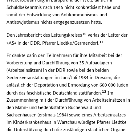
Schuldbekenntnis nach 1945 nicht konkretisiert habe und
somit der Entwicklung von Antikommunismus und
Antisowjetismus nichts entgegenzusetzen hatte.
10
Den Jahresbericht des Leitungskreises
verlas der Leiter der
11
»
AS
« in der
DDR
, Pfarrer Liedtke/Germendorf.
Er dankte darin den Teilnehmern für ihre Mitarbeit bei der
Vorbereitung und Durchführung von 35 Aufbaulagern
(Arbeitseinsätzen) in der
DDR
sowie bei den beiden
Gedenkveranstaltungen im Juni/Juli 1984 in Dresden, die
anlässlich der Deportation und Ermordung von 600 000 Juden
12
durch das faschistische Deutschland stattfanden.
Im
Zusammenhang mit der Durchführung von Arbeitseinsätzen in
den Mahn- und Gedenkstätten Buchenwald und
Sachsenhausen (erstmals 1984) sowie eines Arbeitseinsatzes
im Kinderkrankenhaus in Warschau würdigte Pfarrer Liedtke
die Unterstützung durch die zuständigen staatlichen Organe.