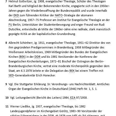
Helmut Gollwitzer, Jg. 1908, evangelischer Theologe, Schüler des Theologen
Karl Barth und Mitglied der Bekennenden Kirche, engagierte sich in den 1950er-
Jahren gegen die Wiederbewaffnung der Bundesrepublik und wurde innerhalb
der
EKD
zum führenden Kritiker der
NATO
-Strategie der atomaren
Abschreckung, 1957–75 Professor am Institut für Evangelische Theologie an der
FU
Berlin, Unterstützer der Studentenbewegung und enger Freund von Rudi
Dutschke, entwickelte ab Mitte der 1960er-Jahre eine radikale, stark marxistisch
geprägte Kritik an der kapitalistischen Grundordnung.
Albrecht Schönherr, Jg. 1911, evangelischer Theologe, 1951–62 Direktor des von
ihm gegründeten Predigerseminars in Brandenburg, 1958 Mitbegründer des
Weißenseer Arbeitskreises, 1969 Mitbegründer des Bundes der Evangelischen
Kirchen (
BEK
) in der
DDR
und bis 1981 Vorsitzender der Konferenz der
Evangelischen Kirchenleitungen, 1972–81 Bischof der Ostregion der Berlin-
Brandenburgischen Kirche, vertrat eine moderate Kirchenpolitik gegenüber dem
Staat, am 6.3.1978 leitete er die Delegation des
BEK
bei einem Treffen mit
SED
-Generalsekretär Erich Honecker.
Vgl. Die Stuttgarter Erklärung. In: Verordnungs- uns Nachrichtenblatt. Amtliches
Organ der Evangelischen Kirche in Deutschland (1946) Heft-Nr. 1, S. 1.
Vgl. Leitungsbericht (Bericht des Leiters) 1984;
EZA
97/1958.
Werner Liedtke, Jg. 1937, evangelischer Theologe, bis 1982
Landesjugendpfarrer im Kirchengebiet Görlitz, 1983–90 Vorsitzender der
»Aktion Sühnezeichen« in der
DDR
, ab 1979 vom
MfS
als
IM
»Werner«, mit