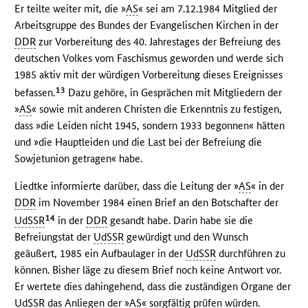
Er teilte weiter mit, die »
AS
« sei am 7.12.1984 Mitglied der
Arbeitsgruppe des Bundes der Evangelischen Kirchen in der
DDR
zur Vorbereitung des 40. Jahrestages der Befreiung des
deutschen Volkes vom Faschismus geworden und werde sich
1985 aktiv mit der würdigen Vorbereitung dieses Ereignisses
13
befassen.
Dazu gehöre, in Gesprächen mit Mitgliedern der
»
AS
« sowie mit anderen Christen die Erkenntnis zu festigen,
dass »die Leiden nicht 1945, sondern 1933 begonnen« hätten
und »die Hauptleiden und die Last bei der Befreiung die
Sowjetunion getragen« habe.
Liedtke informierte darüber, dass die Leitung der »
AS
« in der
DDR
im November 1984 einen Brief an den Botschafter der
14
UdSSR
in der
DDR
gesandt habe. Darin habe sie die
Befreiungstat der
UdSSR
gewürdigt und den Wunsch
geäußert, 1985 ein Aufbaulager in der
UdSSR
durchführen zu
können. Bisher läge zu diesem Brief noch keine Antwort vor.
Er wertete dies dahingehend, dass die zuständigen Organe der
UdSSR
das Anliegen der »
AS
« sorgfältig prüfen würden.