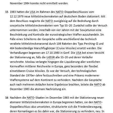
November 1984 konnte nicht ermittelt werden.
1983 hatten die
USA
im Rahmen des
NATO
-Doppelbeschlusses vom
12.12.1979 neue Mittelstreckenraketen auf deutschem Boden stationiert. Mit
dem Beschluss reagierte die
NATO
zweigleisig auf die Bedrohung durch
sowjetische Mittelstreckenraketen vom Typ SS-20: Zunächst sollte der Versuch
unternommen werden, innerhalb von vier Jahren mit der Sowjetunion eine
Beschränkung und Kontrolle der eurostrategischen Waffen auszuhandeln. Im
Falle eines Scheiterns der Gespräche sollte anschließend das technisch
veraltete Mittelstreckenarsenal durch 108 Raketen des Typs Pershing-II und
464 bodenständige Marschflugkörper (Cruise Missiles) ersetzt werden. Die
Verhandlungen begannen am 17.10.1980 in Genf. Die
USA
bot einen Verzicht
der Stationierung an, falls die
UdSSR
alle SS-20 und deren Vorläufer
verschrotte. Moskau verlangte hingegen die Liquidierung aller westlichen
Kernwaffen mittlerer Reichweite in Europa, ganz besonders der flexibel
einsetzbaren Cruise Missiles. Es war der Versuch, den technologischen
Standard der 1970er-Jahre festzuschreiben und eine Präsenz modernerer
Waffensysteme auf dem Kontinent zu verhindern. Nachdem die Gespräche
auch nach mehreren Anläufen keine Ergebnisse brachten, leitete die
NATO
ab
Dezember 1983 die atomare Nachrüstung ein.
Nachdem die
NATO
-Staaten im Dezember 1983 mit der Stationierung neuer
atomarer Mittelstreckenraketen in Europa begonnen hatten, sie den
NATO
-
Doppelbeschluss also umsetzten, strukturierte sich die Friedensbewegung,
deren Kernanliegen es bis dahin war, die Stationierung zu verhindern, neu. In