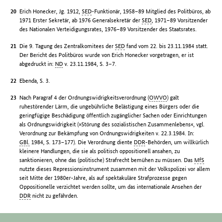
Erich Honecker, Jg. 1912,
SED
-Funktionär, 1958–89 Mitglied des Politbüros, ab
1971 Erster Sekretär, ab 1976 Generalsekretär der
SED
, 1971–89 Vorsitzender
des Nationalen Verteidigungsrates, 1976–89 Vorsitzender des Staatsrates.
Die 9. Tagung des Zentralkomitees der
SED
fand vom 22. bis 23.11.1984 statt.
Der Bericht des Politbüros wurde von Erich Honecker vorgetragen, er ist
abgedruckt in:
ND
v. 23.11.1984, S. 3–7.
Ebenda, S. 3.
Nach Paragraf 4 der Ordnungswidrigkeitsverordnung (
OWVO
) galt
ruhestörender Lärm, die ungebührliche Belästigung eines Bürgers oder die
geringfügige Beschädigung öffentlich zugänglicher Sachen oder Einrichtungen
als Ordnungswidrigkeit (»Störung des sozialistischen Zusammenlebens«, vgl.
Verordnung zur Bekämpfung von Ordnungswidrigkeiten v. 22.3.1984. In:
GBl.
1984, S. 173–177). Die Verordnung diente
DDR
-Behörden, um willkürlich
kleinere Handlungen, die sie als politisch oppositionell ansahen, zu
sanktionieren, ohne das (politische) Strafrecht bemühen zu müssen. Das
MfS
nutzte dieses Repressionsinstrument zusammen mit der Volkspolizei vor allem
seit Mitte der 1980er-Jahre, als auf spektakuläre Strafprozesse gegen
Oppositionelle verzichtet werden sollte, um das internationale Ansehen der
DDR
nicht zu gefährden.