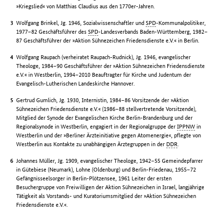
»Kriegslied« von Matthias Claudius aus den 1770er-Jahren.
Wolfgang Brinkel, Jg. 1946, Sozialwissenschaftler und
SPD
-Kommunalpolitiker,
1977–82 Geschäftsführer des
SPD
-Landesverbands Baden-Württemberg, 1982–
87 Geschäftsführer der »Aktion Sühnezeichen Friedensdienste e.V.« in Berlin.
Wolfgang Raupach (verheiratet Raupach-Rudnick), Jg. 1946, evangelischer
Theologe, 1984–90 Geschäftsführer der »Aktion Sühnezeichen Friedensdienste
e.V.« in Westberlin, 1994–2010 Beauftragter für Kirche und Judentum der
Evangelisch-Lutherischen Landeskirche Hannover.
Gertrud Gumlich, Jg. 1930, Internistin, 1984–86 Vorsitzende der »Aktion
Sühnezeichen Friedensdienste e.V.« (1986–88 stellvertretende Vorsitzende),
Mitglied der Synode der Evangelischen Kirche Berlin-Brandenburg und der
Regionalsynode in Westberlin, engagiert in der Regionalgruppe der
IPPNW
in
Westberlin und der »Berliner Ärzteinitiative gegen Atomenergie«, pflegte von
Westberlin aus Kontakte zu unabhängigen Ärztegruppen in der
DDR
.
Johannes Müller, Jg. 1909, evangelischer Theologe, 1942–55 Gemeindepfarrer
in Gütebiese (Neumark), Lohne (Oldenburg) und Berlin-Friedenau, 1955–72
Gefängnisseelsorger in Berlin-Plötzensee, 1961 Leiter der ersten
Besuchergruppe von Freiwilligen der Aktion Sühnezeichen in Israel, langjährige
Tätigkeit als Vorstands- und Kuratoriumsmitglied der »Aktion Sühnezeichen
Friedensdienste e.V.«.