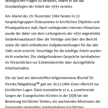
ökologischen Fragen zu befassen, indem er auf das
Grundanliegen der Arbeit der »
AS
« verwies.
Am Abend des 29. Dezember 1984 fanden in 22
Gesprächsgruppen Diskussionen in kirchlichen Objekten und
Privatquartieren statt. Nach vorliegenden internen Hinweisen
wurde der dabei von dem Leitungskreis der »
AS
« angestrebte
Gedankenaustausch über die Vorträge und über den Bericht
sowie die darin enthaltenen Aufgabenstellungen für das Jahr
1985 nicht erreicht. Vorschläge für die künftige Arbeit wurden
nicht erarbeitet. Die stattgefundenen Gespräche beinhalteten
im Wesentlichen nur Erlebnisberichte über durchgeführte
Arbeitseinsätze.
Der als Gast am Jahrestreffen teilgenommene Bischof Dr.
18
Demke/Magdeburg
gab am 30.12.1984 einen »Bericht zur
kirchlichen Lage«. Darin konstatierte er u. a. zunehmende
Sorgen der Evangelischen Kirchen in der
DDR
bei der
Besetzung kirchlicher Stellen, ein wachsendes Misstrauen der
Gemeinden gegenüber repräsentativen kirchlichen