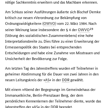
nötige Sachkenntnis erweitern und das Machbare erkennen.
Am Schluss seiner Ausführungen äußerte sich Bischof Demke
kritisch zur neuen »Verordnung zur Bekämpfung von
Ordnungswidrigkeiten« (
OWVO
) vom 22. März 1984. Nach
23
seiner Meinung lasse insbesondere der § 4 der
OWVO
(Störung des sozialistischen Zusammenlebens) eine hohe
Interpretationsbreite zu. Dies führe zu einer Erweiterung der
Ermessenspolitik des Staates bei entsprechenden
Entscheidungen und habe eine Zunahme von Misstrauen und
Unsicherheit der Bevölkerung zur Folge.
Am letzten Tag des Jahrestreffens wurden elf Teilnehmer in
geheimer Abstimmung für die Dauer von zwei Jahren in den
neuen Leitungskreis der »
AS
« in der
DDR
gewählt.
Mit einem »Abend der Begegnung« im Gemeindehaus der
Immanuelkirche, Berlin-Prenzlauer Berg, der dem
persönlichen Kennenlernen der Teilnehmer diente, wurde das
Jahrestreffen der »
AS
« in der
DDR
beendet.