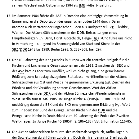
seinem Wechsel nach Ostberlin ab 1984 als
IMB
»Albert« geführt.
Im Sommer 1984 führte die
ASZ
in Dresden eine dreitägige Veranstaltung in
Erinnerung an die Deportation der ungarischen Juden 1944 durch. Daran
nahmen auch Vertreter der ungarischen Juden aus Budapest teil. Vgl. Liedtke,
Werner: Die Aktion »Sühnezeichen« in der
DDR
. Betrachtungen eines
Hauptbeteiligten. In: Dähn, Horst; Gotschlich, Helga (
Hg.
): »Und führe uns nicht
in Versuchung …«. Jugend im Spannungsfeld von Staat und Kirche in der
SBZ
/
DDR
1945 bis 1989. Berlin 1998, S. 283–308, hier 297.
Der 40. Jahrestag des Kriegsendes in Europa war ein zentrales Ereignis für die
Kirchen und kirchennahe Organisationen im Jahr 1985. Zwischen der
BEK
und
der
ASZ
kam es aber zum Konflikt, weil es nicht gelang, eine gemeinsame
Erklärung zum Jahrestag abzugeben. Stattdessen veröffentlichen die Aktionen
Sühnezeichen aus Ost und West eine gemeinsame Erklärung (vgl. Zeichen des
Friedens und der Versöhnung setzen: Gemeinsames Wort der Aktion
Sühnezeichen in der
DDR
und der Aktion Sühnezeichen/Friedensdienste in
West-Berlin zum 8. Mai 1985. In: Junge Kirche 46(1985)4, S. 188–190) und
unabhängig davon die
BEK
und die
EKD
eine gemeinsame Erklärung (vgl. Wort
zum Frieden: Der Bund der Evangelischen Kirchen in der
DDR
und die
Evangelische Kirche in Deutschland zum 40. Jahrestag des Endes des Zweiten
Weltkrieges. In: Junge Kirche 46(1985)4, S. 186–188). Vgl. Information
116/85
.
Die Aktion Sühnezeichen bemühte sich mehrmals vergeblich, Aufbaulager in
der Sowjetunion durchführen zu dürfen. Doch der hier genannte Brief aus dem