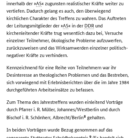
innerhalb der »
AS
« zugunsten realistischer Kräfte weiter zu
vertiefen. Dadurch gelang es auch, den überwiegend
kirchlichen Charakter des Treffens zu wahren. Das Auftreten
der Leitungsmitglieder der »
AS
« in der
DDR
und
kirchenleitender Kräfte trug wesentlich dazu bei, Versuche
einzelner Teilnehmer, ökologische Probleme aufzuwerfen,
zurückzuweisen und das Wirksamwerden einzelner politisch-
negativer Kräfte zu verhindern.
Kennzeichnend für eine Reihe von Teilnehmern war ihr
Desinteresse an theologischen Problemen und das Bestreben,
sich vorwiegend mit Erlebnisberichten über die im Jahre 1984
durchgeführten Arbeitseinsätze zu befassen.
Zum Thema des Jahrestreffens wurden einleitend Vorträge
durch Pfarrer i. R. Müller, Johannes/Westberlin und durch
8
Bischof i. R. Schönherr, Albrecht/Berlin
gehalten.
In beiden Vorträgen wurde Bezug genommen auf das
9
sogenannte Stuttgarter Schuldbekenntnis.
(Es handelt sich