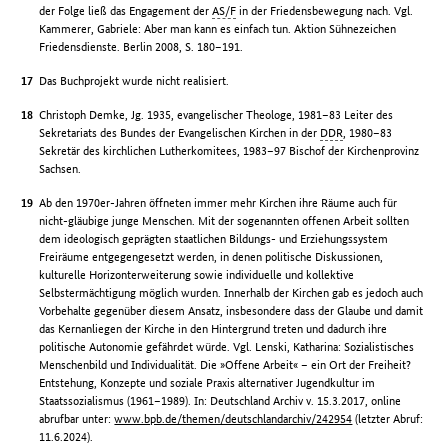
der Folge ließ das Engagement der
AS/F
in der Friedensbewegung nach. Vgl.
Kammerer, Gabriele: Aber man kann es einfach tun. Aktion Sühnezeichen
Friedensdienste. Berlin 2008, S. 180–191.
Das Buchprojekt wurde nicht realisiert.
Christoph Demke, Jg. 1935, evangelischer Theologe, 1981–83 Leiter des
Sekretariats des Bundes der Evangelischen Kirchen in der
DDR
, 1980–83
Sekretär des kirchlichen Lutherkomitees, 1983–97 Bischof der Kirchenprovinz
Sachsen.
Ab den 1970er-Jahren öffneten immer mehr Kirchen ihre Räume auch für
nicht-gläubige junge Menschen. Mit der sogenannten offenen Arbeit sollten
dem ideologisch geprägten staatlichen Bildungs- und Erziehungssystem
Freiräume entgegengesetzt werden, in denen politische Diskussionen,
kulturelle Horizonterweiterung sowie individuelle und kollektive
Selbstermächtigung möglich wurden. Innerhalb der Kirchen gab es jedoch auch
Vorbehalte gegenüber diesem Ansatz, insbesondere dass der Glaube und damit
das Kernanliegen der Kirche in den Hintergrund treten und dadurch ihre
politische Autonomie gefährdet würde. Vgl. Lenski, Katharina: Sozialistisches
Menschenbild und Individualität. Die »Offene Arbeit« – ein Ort der Freiheit?
Entstehung, Konzepte und soziale Praxis alternativer Jugendkultur im
Staatssozialismus (1961–1989). In: Deutschland Archiv v. 15.3.2017, online
abrufbar unter:
www.bpb.de/themen/deutschlandarchiv/242954
(letzter Abruf:
11.6.2024).