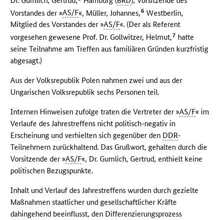
Dr. Gumlich, Gertrud,
Hamburg (
BRD
), Vorsitzende des
6
Vorstandes der »
AS/F
«, Müller, Johannes,
Westberlin,
Mitglied des Vorstandes der »
AS/F
«. (Der als Referent
7
vorgesehen gewesene Prof. Dr. Gollwitzer, Helmut,
hatte
seine Teilnahme am Treffen aus familiären Gründen kurzfristig
abgesagt.)
Aus der Volksrepublik Polen nahmen zwei und aus der
Ungarischen Volksrepublik sechs Personen teil.
Internen Hinweisen zufolge traten die Vertreter der »
AS/F
« im
Verlaufe des Jahrestreffens nicht politisch-negativ in
Erscheinung und verhielten sich gegenüber den
DDR
-
Teilnehmern zurückhaltend. Das Grußwort, gehalten durch die
Vorsitzende der »
AS/F
«, Dr. Gumlich, Gertrud, enthielt keine
politischen Bezugspunkte.
Inhalt und Verlauf des Jahrestreffens wurden durch gezielte
Maßnahmen staatlicher und gesellschaftlicher Kräfte
dahingehend beeinflusst, den Differenzierungsprozess