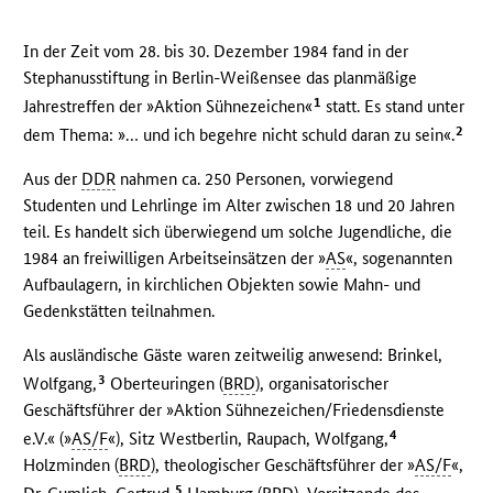
In der Zeit vom 28. bis 30. Dezember 1984 fand in der
Stephanusstiftung in Berlin-Weißensee das planmäßige
1
Jahrestreffen der »Aktion Sühnezeichen«
statt. Es stand unter
2
dem Thema: »… und ich begehre nicht schuld daran zu sein«.
Aus der
DDR
nahmen ca. 250 Personen, vorwiegend
Studenten und Lehrlinge im Alter zwischen 18 und 20 Jahren
teil. Es handelt sich überwiegend um solche Jugendliche, die
1984 an freiwilligen Arbeitseinsätzen der »
AS
«, sogenannten
Aufbaulagern, in kirchlichen Objekten sowie Mahn- und
Gedenkstätten teilnahmen.
Als ausländische Gäste waren zeitweilig anwesend: Brinkel,
3
Wolfgang,
Oberteuringen (
BRD
), organisatorischer
Geschäftsführer der »Aktion Sühnezeichen/Friedensdienste
4
e.V.« (»
AS/F
«), Sitz Westberlin, Raupach, Wolfgang,
Holzminden (
BRD
), theologischer Geschäftsführer der »
AS/F
«,
5