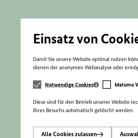
Direkt
zum
Seiteninhalt
springen
Einsatz von Cooki
Damit Sie unsere Website optimal nutzen könn
dienen der anonymen Webanalyse oder ermögl
Notwendige
Matomo
Notwendige Cookies
Matomo W
Cookies
Webstatistik
Diese sind für den Betrieb unserer Website t
Ihres Besuchs automatisch gelöscht werden.
Alle Cookies zulassen
Auswah