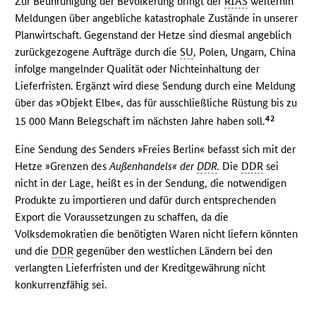
Zur Beunruhigung der Bevölkerung bringt der
RIAS
weiterhin
Meldungen über angebliche katastrophale Zustände in unserer
Planwirtschaft. Gegenstand der Hetze sind diesmal angeblich
zurückgezogene Aufträge durch die
SU
, Polen, Ungarn, China
infolge mangelnder Qualität oder Nichteinhaltung der
Lieferfristen. Ergänzt wird diese Sendung durch eine Meldung
über das »Objekt Elbe«, das für ausschließliche Rüstung bis zu
42
15 000 Mann Belegschaft im nächsten Jahre haben soll.
Eine Sendung des Senders »Freies Berlin« befasst sich mit der
Hetze »Grenzen des
Außenhandels« der
DDR
.
Die
DDR
sei
nicht in der Lage, heißt es in der Sendung, die notwendigen
Produkte zu importieren und dafür durch entsprechenden
Export die Voraussetzungen zu schaffen, da die
Volksdemokratien die benötigten Waren nicht liefern könnten
und die
DDR
gegenüber den westlichen Ländern bei den
verlangten Lieferfristen und der Kreditgewährung nicht
konkurrenzfähig sei.