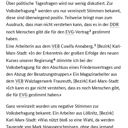
Über politische Tagesfragen wird nur wenig diskutiert. Zur
1
Volksbefragung
werden uns nur vereinzelt Stimmen bekannt,
diese sind überwiegend positiv. Teilweise bringt man zum
Ausdruck, dass man nicht verstehen kann, dass es in der
DDR
2
noch Menschen gibt die für den
EVG
-Vertrag
gestimmt
haben.
3
Eine Arbeiterin aus dem
VEB
Cuwifa Annaberg,
[Bezirk] Karl-
Marx-Stadt: »In der Erkenntnis der großen Erfolge des neuen
4
Kurses unserer Regierung
stimmte ich bei der
Volksbefragung für den Abschluss eines Friedensvertrages und
den Abzug der Besatzungstruppen.« Ein Magazinarbeiter aus
dem
VEB
Walzlagerwerk Fraureuth, [Bezirk] Karl-Marx-Stadt:
»Ich kann es gar nicht verstehen, dass es noch Menschen gibt,
die für
EVG
gestimmt haben.«
Ganz vereinzelt wurden uns negative Stimmen zur
Volksbefragung bekannt. Ein Arbeiter aus Lößnitz, [Bezirk]
Karl-Marx-Stadt: »Was nützt bloß so eine Wahl, da werden
Tausende von Mark hinausgeschmissen, ohne dass jemand