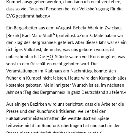
Kumpel ausgegeben werden, dann kann ich nicht verstehen,
dass so viel Tausend Personen bei der Volksbefragung für die
EVG
gestimmt haben.«
Ein Bergarbeiter aus dem »August-Bebel«-Werk in Zwickau,
6
[Bezirk] Karl-Marx-Stadt
(parteilos): »Zum 5. Male haben wir
den ›Tag des Bergmannes‹ gefeiert. Aber dieses Jahr war es ein
richtiges Volksfest, denn das, was uns geboten wurde, ist
unbeschreiblich. Die
HO
-Stände waren voll Konsumgüter, was
sonst in den Geschäften nicht geboten wird. Die
Veranstaltungen im Klubhaus am Nachmittag konnte sich
früher ein Kumpel nicht leisten. Heute wird den Kumpeln alles
kostenlos geboten. Mein innigster Wunsch ist es, im nächsten
Jahr den ›Tag des Bergmannes‹ in ganz Deutschland zu feiern.«
Aus einigen Bezirken wird uns berichtet, dass die Arbeiter die
Presse und den Rundfunk kritisieren, weil er bei den
Fußballweltmeisterschaften die westdeutschen Spiele
teilweise nicht im Rundfunk übertragen hat und auch in der
7