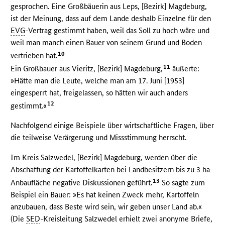
gesprochen. Eine Großbäuerin aus Leps, [Bezirk] Magdeburg,
ist der Meinung, dass auf dem Lande deshalb Einzelne für den
EVG
-Vertrag gestimmt haben, weil das Soll zu hoch wäre und
weil man manch einen Bauer von seinem Grund und Boden
10
vertrieben hat.
11
Ein Großbauer aus Vieritz, [Bezirk] Magdeburg,
äußerte:
»Hätte man die Leute, welche man am 17. Juni [1953]
eingesperrt hat, freigelassen, so hätten wir auch anders
12
gestimmt.«
Nachfolgend einige Beispiele über wirtschaftliche Fragen, über
die teilweise Verärgerung und Missstimmung herrscht.
Im Kreis Salzwedel, [Bezirk] Magdeburg, werden über die
Abschaffung der Kartoffelkarten bei Landbesitzern bis zu 3 ha
13
Anbaufläche negative Diskussionen geführt.
So sagte zum
Beispiel ein Bauer: »Es hat keinen Zweck mehr, Kartoffeln
anzubauen, dass Beste wird sein, wir geben unser Land ab.«
(Die
SED
-Kreisleitung Salzwedel erhielt zwei anonyme Briefe,