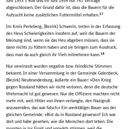
Juni 1953 1 408 und im Juni 1954 nur 741 Verträge
abgeschlossen. Der Grund dafür ist, dass die Bauern für die
17
Aufzucht keine zusätzlichen Futtermittel erhalten.
Im Kreis Perleberg, [Bezirk] Schwerin, treten in der Erfassung
des Heus Schwierigkeiten insofern auf, weil die Bauern der
Meinung sind, wenn sie das Heu abgeben müssen, dass sie
dann nichts zu füttern haben und sie bringen zum Ausdruck,
18
dass man da auch gleich ihr Vieh mitnehmen kann.
Nur vereinzelt wurden negative bzw. feindliche Stimmen
bekannt. In einer Versammlung in der Gemeinde Galenbeck,
[Bezirk] Neubrandenburg, äußerte ein Bauer: »Den Krieg
gegen Russland hätten wir nicht verloren, denn die deutsche
Wehrmacht ist gut gewesen. Nur die Offiziere machten nicht
mehr mit, weil Hitler von ihnen verlangte, den Nazigruß
anzuwenden, das war falsch.« Ein werktätiger Bauer aus der
gleichen Gemeinde: »Bist du in Russland gewesen? Ich war
dort und habe gesehen, wie die Menschen dort leben. Die
mussten ja zur Front und vorwärts stürmen, weil die