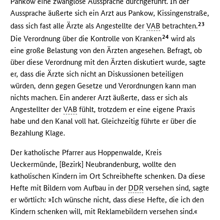
Pankow eine zwanglose Aussprache durchgeführt. In der
Aussprache äußerte sich ein Arzt aus Pankow, Kissingenstraße,
23
dass sich fast alle Ärzte als Angestellte der
VAB
betrachten.
24
Die Verordnung über die Kontrolle von Kranken
wird als
eine große Belastung von den Ärzten angesehen. Befragt, ob
über diese Verordnung mit den Ärzten diskutiert wurde, sagte
er, dass die Ärzte sich nicht an Diskussionen beteiligen
würden, denn gegen Gesetze und Verordnungen kann man
nichts machen. Ein anderer Arzt äußerte, dass er sich als
Angestellter der
VAB
fühlt, trotzdem er eine eigene Praxis
habe und den Kanal voll hat. Gleichzeitig führte er über die
Bezahlung Klage.
Der katholische Pfarrer aus Hoppenwalde, Kreis
Ueckermünde, [Bezirk] Neubrandenburg, wollte den
katholischen Kindern im Ort Schreibhefte schenken. Da diese
Hefte mit Bildern vom Aufbau in der
DDR
versehen sind, sagte
er wörtlich: »Ich wünsche nicht, dass diese Hefte, die ich den
Kindern schenken will, mit Reklamebildern versehen sind.«