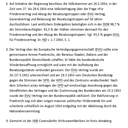
Auf Initiative der Regierung beschloss die Volkskammer am 26.5.1954, in der
Zeit vom 27. bis 29.6.1954 eine Volksbefragung über die Frage »Für
Friedensvertrag und Abzug der Besatzungstruppen oder
EVG
-Vertrag,
Generalvertrag und Belassung der Besatzungstruppen auf 50 Jahre«
durchzuführen. Laut amtlichem Endergebnis beteiligten sich in der
DDR
98,7 %
der Stimmberechtigten. 93,5 % der Wähler stimmten demnach für den
Friedensvertrag und den Abzug der Besatzungstruppen. Vgl. 93,5 % gegen
EVG
,
für Friedensvertrag. In:
ND
v. 1.7.1954, S. 1.
Der Vertrag über die Europäische Verteidigungsgemeinschaft (
EVG
) sollte eine
gemeinsame Armee Frankreichs, der Benelux-Staaten, Italiens und der
Bundesrepublik Deutschlands schaffen. Er hätte die bundesdeutsche
Wiederbewaffnung ermöglicht und wäre mit der Aufhebung des
Besatzungsstatuts verbunden gewesen. Der
EVG
-Vertrag wurde am
26./27.5.1952 unterzeichnet und am 19.3.1953 vom Deutschen Bundestag
gegen die Stimmen der
SPD
, der
KPD
und des Zentrums verabschiedet. Nach
dem Scheitern eines Antrages der
SPD
auf einstweilige Anordnung gegen das
Inkrafttreten des Vertrages und der Zustimmung des Bundesrates am 15.5.1953
wurde der
EVG
-Vertrag von der Bundesrepublik ratifiziert. Die Ratifizierung in
Frankreich zog sich aber wegen massiver politischer Widerstände hin und
scheiterte schließlich im August 1954 endgültig mit der Ablehnung durch die
Nationalversammlung.
Gemeint ist der
VEB
Cunersdorfer Wirkwarenfabriken im Kreis Annaberg.