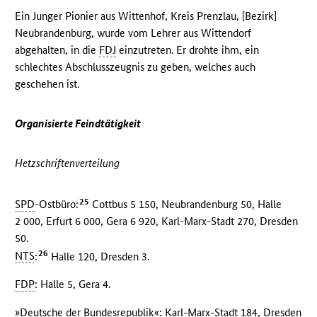
Ein Junger Pionier aus Wittenhof, Kreis Prenzlau, [Bezirk]
Neubrandenburg, wurde vom Lehrer aus Wittendorf
abgehalten, in die
FDJ
einzutreten. Er drohte ihm, ein
schlechtes Abschlusszeugnis zu geben, welches auch
geschehen ist.
Organisierte Feindtätigkeit
Hetzschriftenverteilung
25
SPD
-Ostbüro:
Cottbus 5 150, Neubrandenburg 50, Halle
2 000, Erfurt 6 000, Gera 6 920, Karl-Marx-Stadt 270, Dresden
50.
26
NTS
:
Halle 120, Dresden 3.
FDP
: Halle 5, Gera 4.
»Deutsche der Bundesrepublik«: Karl-Marx-Stadt 184, Dresden