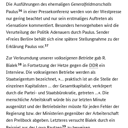
Die Ausführungen des ehemaligen
Generalfeldmarschalls
36
Paulus
in einer Pressekonferenz werden von der Westpresse
nur gering beachtet und nur sein erstmaliges Auftreten als
»Sensation« kommentiert. Besonders hervorgehoben wird die
Verurteilung der Politik Adenauers durch Paulus. Sender
»Freies Berlin« behält sich eine spätere Stellungnahme zu der
37
Erklärung Paulus vor.
Zur Verleumdung unserer
volkseigenen Betriebe
gab R.
38
Bialek
in Fortsetzung der Hetze gegen die
DDR
ein
Interview. Die volkseigenen Betriebe werden als
Staatseigentum bezeichnet, »… praktisch ist an die Stelle der
einzelnen Kapitalisten … der Gesamtkapitalist, verkörpert
durch die Partei- und Staatsbürokratie, getreten …«. Die
menschliche Arbeitskraft würde bis zur letzten Minute
ausgenützt und der Betriebsleiter müsste für jeden Fehler der
Regierung bzw. der Ministerien gegenüber der Arbeiterschaft
den Prellbock abgeben. Letzteres versucht Bialek durch ein
39
Beispiel aus der Lowa Bautzen
zu beweisen.