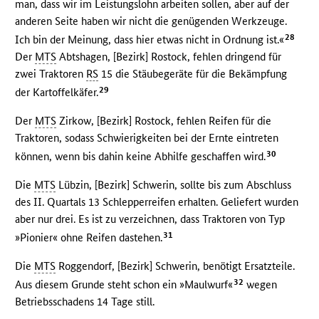
man, dass wir im Leistungslohn arbeiten sollen, aber auf der
anderen Seite haben wir nicht die genügenden Werkzeuge.
28
Ich bin der Meinung, dass hier etwas nicht in Ordnung ist.«
Der
MTS
Abtshagen, [Bezirk] Rostock, fehlen dringend für
zwei Traktoren
RS
15 die Stäubegeräte für die Bekämpfung
29
der Kartoffelkäfer.
Der
MTS
Zirkow, [Bezirk] Rostock, fehlen Reifen für die
Traktoren, sodass Schwierigkeiten bei der Ernte eintreten
30
können, wenn bis dahin keine Abhilfe geschaffen wird.
Die
MTS
Lübzin, [Bezirk] Schwerin, sollte bis zum Abschluss
des II. Quartals 13 Schlepperreifen erhalten. Geliefert wurden
aber nur drei. Es ist zu verzeichnen, dass Traktoren von Typ
31
»Pionier« ohne Reifen dastehen.
Die
MTS
Roggendorf, [Bezirk] Schwerin, benötigt Ersatzteile.
32
Aus diesem Grunde steht schon ein »Maulwurf«
wegen
Betriebsschadens 14 Tage still.