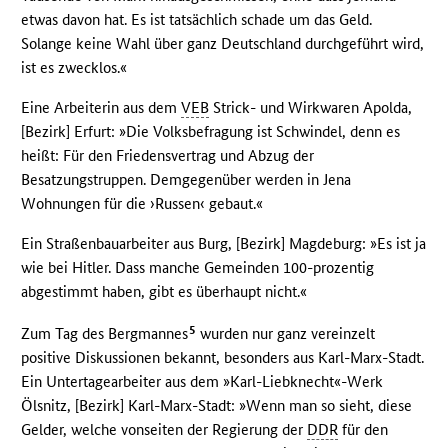
etwas davon hat. Es ist tatsächlich schade um das Geld.
Solange keine Wahl über ganz Deutschland durchgeführt wird,
ist es zwecklos.«
Eine Arbeiterin aus dem
VEB
Strick- und Wirkwaren Apolda,
[Bezirk] Erfurt: »Die Volksbefragung ist Schwindel, denn es
heißt: Für den Friedensvertrag und Abzug der
Besatzungstruppen. Demgegenüber werden in Jena
Wohnungen für die ›Russen‹ gebaut.«
Ein Straßenbauarbeiter aus Burg, [Bezirk] Magdeburg: »Es ist ja
wie bei Hitler. Dass manche Gemeinden 100-prozentig
abgestimmt haben, gibt es überhaupt nicht.«
5
Zum Tag des Bergmannes
wurden nur ganz vereinzelt
positive Diskussionen bekannt, besonders aus Karl-Marx-Stadt.
Ein Untertagearbeiter aus dem »Karl-Liebknecht«-Werk
Ölsnitz, [Bezirk] Karl-Marx-Stadt: »Wenn man so sieht, diese
Gelder, welche vonseiten der Regierung der
DDR
für den