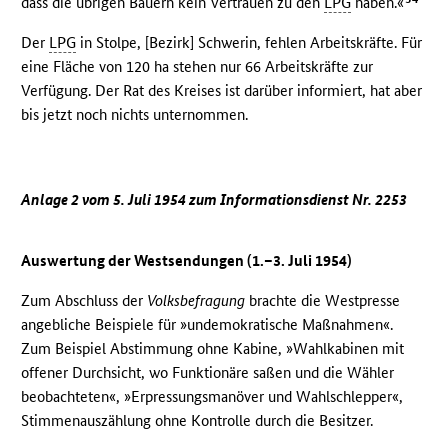
dass die übrigen Bauern kein Vertrauen zu den
LPG
haben.«
Der
LPG
in Stolpe, [Bezirk] Schwerin, fehlen Arbeitskräfte. Für
eine Fläche von 120 ha stehen nur 66 Arbeitskräfte zur
Verfügung. Der Rat des Kreises ist darüber informiert, hat aber
bis jetzt noch nichts unternommen.
Anlage 2 vom 5. Juli 1954 zum Informationsdienst Nr. 2253
Auswertung der Westsendungen (1.–3. Juli 1954)
Zum Abschluss der
Volksbefragung
brachte die Westpresse
angebliche Beispiele für »undemokratische Maßnahmen«.
Zum Beispiel Abstimmung ohne Kabine, »Wahlkabinen mit
offener Durchsicht, wo Funktionäre saßen und die Wähler
beobachteten«, »Erpressungsmanöver und Wahlschlepper«,
Stimmenauszählung ohne Kontrolle durch die Besitzer.