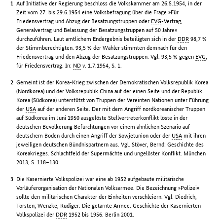
Auf Initiative der Regierung beschloss die Volkskammer am 26.5.1954, in der
Zeit vom 27. bis 29.6.1954 eine Volksbefragung über die Frage »Für
Friedensvertrag und Abzug der Besatzungstruppen oder
EVG
-Vertrag,
Generalvertrag und Belassung der Besatzungstruppen auf 50 Jahre«
durchzuführen. Laut amtlichem Endergebnis beteiligten sich in der
DDR
98,7 %
der Stimmberechtigten. 93,5 % der Wähler stimmten demnach für den
Friedensvertrag und den Abzug der Besatzungstruppen. Vgl. 93,5 % gegen
EVG
,
für Friedensvertrag. In:
ND
v. 1.7.1954, S. 1.
Gemeint ist der Korea-Krieg zwischen der Demokratischen Volksrepublik Korea
(Nordkorea) und der Volksrepublik China auf der einen Seite und der Republik
Korea (Südkorea) unterstützt von Truppen der Vereinten Nationen unter Führung
der
USA
auf der anderen Seite. Der mit dem Angriff nordkoreanischer Truppen
auf Südkorea im Juni 1950 ausgelöste Stellvertreterkonflikt löste in der
deutschen Bevölkerung Befürchtungen vor einem ähnlichen Szenario auf
deutschem Boden durch einen Angriff der Sowjetunion oder der
USA
mit ihren
jeweiligen deutschen Bündnispartnern aus. Vgl. Stöver, Bernd: Geschichte des
Koreakrieges. Schlachtfeld der Supermächte und ungelöster Konflikt. München
2013, S. 118–130.
Die Kasernierte Volkspolizei war eine ab 1952 aufgebaute militärische
Vorläuferorganisation der Nationalen Volksarmee. Die Bezeichnung »Polizei«
sollte den militärischen Charakter der Einheiten verschleiern. Vgl. Diedrich,
Torsten; Wenzke, Rüdiger: Die getarnte Armee. Geschichte der Kasernierten
Volkspolizei der
DDR
1952 bis 1956. Berlin 2001.