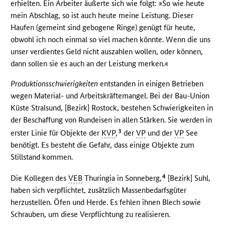
erhielten. Ein Arbeiter äußerte sich wie folgt: »So wie heute
mein Abschlag, so ist auch heute meine Leistung. Dieser
Haufen (gemeint sind gebogene Ringe) genügt für heute,
obwohl ich noch einmal so viel machen könnte. Wenn die uns
unser verdientes Geld nicht auszahlen wollen, oder können,
dann sollen sie es auch an der Leistung merken.«
Produktionsschwierigkeiten
entstanden in einigen Betrieben
wegen Material- und Arbeitskräftemangel. Bei der Bau-Union
Küste Stralsund, [Bezirk] Rostock, bestehen Schwierigkeiten in
der Beschaffung von Rundeisen in allen Stärken. Sie werden in
3
erster Linie für Objekte der
KVP
,
der
VP
und der
VP
See
benötigt. Es besteht die Gefahr, dass einige Objekte zum
Stillstand kommen.
4
Die Kollegen des
VEB
Thuringia in Sonneberg,
[Bezirk] Suhl,
haben sich verpflichtet, zusätzlich Massenbedarfsgüter
herzustellen. Öfen und Herde. Es fehlen ihnen Blech sowie
Schrauben, um diese Verpflichtung zu realisieren.