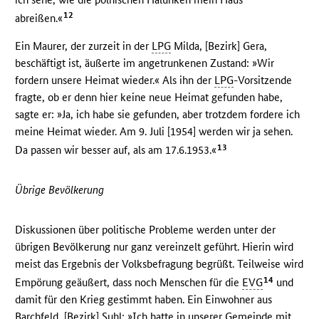
12
abreißen.«
Ein Maurer, der zurzeit in der
LPG
Milda, [Bezirk] Gera,
beschäftigt ist, äußerte im angetrunkenen Zustand: »Wir
fordern unsere Heimat wieder.« Als ihn der
LPG
-Vorsitzende
fragte, ob er denn hier keine neue Heimat gefunden habe,
sagte er: »Ja, ich habe sie gefunden, aber trotzdem fordere ich
meine Heimat wieder. Am 9. Juli [1954] werden wir ja sehen.
13
Da passen wir besser auf, als am 17.6.1953.«
Übrige Bevölkerung
Diskussionen über politische Probleme werden unter der
übrigen Bevölkerung nur ganz vereinzelt geführt. Hierin wird
meist das Ergebnis der Volksbefragung begrüßt. Teilweise wird
14
Empörung geäußert, dass noch Menschen für die
EVG
und
damit für den Krieg gestimmt haben. Ein Einwohner aus
Barchfeld, [Bezirk] Suhl: »Ich hatte in unserer Gemeinde mit