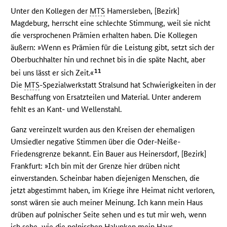
Unter den Kollegen der
MTS
Hamersleben, [Bezirk]
Magdeburg, herrscht eine schlechte Stimmung, weil sie nicht
die versprochenen Prämien erhalten haben. Die Kollegen
äußern: »Wenn es Prämien für die Leistung gibt, setzt sich der
Oberbuchhalter hin und rechnet bis in die späte Nacht, aber
11
bei uns lässt er sich Zeit.«
Die
MTS
-Spezialwerkstatt Stralsund hat Schwierigkeiten in der
Beschaffung von Ersatzteilen und Material. Unter anderem
fehlt es an Kant- und Wellenstahl.
Ganz vereinzelt wurden aus den Kreisen der ehemaligen
Umsiedler negative Stimmen über die Oder-Neiße-
Friedensgrenze bekannt. Ein Bauer aus Heinersdorf, [Bezirk]
Frankfurt: »Ich bin mit der Grenze hier drüben nicht
einverstanden. Scheinbar haben diejenigen Menschen, die
jetzt abgestimmt haben, im Kriege ihre Heimat nicht verloren,
sonst wären sie auch meiner Meinung. Ich kann mein Haus
drüben auf polnischer Seite sehen und es tut mir weh, wenn
ich sehe, wie die polnischen Halunken mein Haus