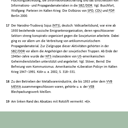
Flüchtlingsbetreuung, die Informationsbeschaffung und das Einschleusen von
Informations- und Propagandamaterialien in die
SBZ
/
DDR
. Vgl. Buschfort,
Wolfgang: Parteien im Kalten Krieg. Die Ostbüros von
SPD
,
CDU
und
FDP
.
Berlin 2000.
Der Narodno-Trudowoj Sojus (
NTS
), deutsch: Volksarbeitsbund, war eine ab
1930 bestehende russische Emigrantenorganisation, deren »geschlossener
Sektor« streng konspirativ organisiert gegen die Sowjetunion arbeitete. Dabei
ging es vor allem um die Verbreitung von antikommunistischem
Propagandamaterial. Zur Zielgruppe dieser Aktivitäten gehörten in der
SBZ
/
DDR
vor allem die Angehörigen der sowjetischen Truppen. Ab Ende der
1940er-Jahre wurde der
NTS
insbesondere von
US
-amerikanischen
Geheimdienststellen unterstützt und angeleitet. Vgl. Stöver, Bernd: Die
Befreiung vom Kommunismus. Amerikanische »Liberation Policy« im Kalten
Krieg 1947–1991. Köln u. a. 2002, S. 318–331.
Zu den Betrieben der Metallwarenindustrie, die bis 1953 unter dem
VVB
MEWA
zusammengeschlossen waren, gehörte u. a. der
VEB
Blechpackungswerk Meißen.
Am linken Rand des Absatzes mit Rotstift vermerkt: »6)«.