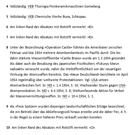
Vollständig:
VEB
Thuringia Feinkeramikmaschinen Sonneberg.
Vollständig:
VEB
Chemische Werke Buna, Schkopau.
Am linken Rand des Absatzes mit Rotstift vermerkt: »8)«.
Am linken Rand des Absatzes mit Rotstift vermerkt: »8)«.
Unter der Bezeichnung »Operation Castle« führten die Amerikaner zwischen
Februar und Mai 1954 mehrere Atombombentests im Pazifik durch. Die bis
dahin stärkste Wasserstoffbombe »Castle Bravo« wurde am 1.3.1954 gezündet.
Als dabei auch die Besatzung des japanischen Fischkutters »Fukuryu Maru«
radioaktiv verseucht wurde, nahm die Weltöffentlichkeit von der neuartigen
Wirkung der Atomwaffen Kenntnis. Das »Neue Deutschland« berichtete im April
1954 regelmäßig über weltweite Protestaktionen. Vgl.
USA
setzen
Atomverbrechen fort. In:
ND
v. 1.4.1954, S. 10; Wachsender Sturm gegen
USA
-
Atomprovokation. In:
ND
v. 6.4.1954, S. 8; Weltumfassende Aktion für Verbot
der Massenvernichtungswaffen. In:
ND
v. 10.4.1954, S. 1.
Als »freie Spitzen« wurden diejenigen landwirtschaftlichen Erträge bezeichnet,
die ein Betrieb über das Ablieferungssoll hinaus erzielte und die daher frei, d. h.
in der Regel zu einem höheren Preis verkauft werden konnten.
Am linken Rand des Absatzes mit Rotstift vermerkt: »2)«.