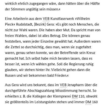
wirklich ehrlich zugegangen wäre, dann hätten über die Hälfte
der Stimmen ungültig sein müssen.«
Eine Arbeiterin aus dem
VEB
Kunstfaserwerk »Wilhelm
Pieck« Rudolstadt, [Bezirk] Gera: »Es gibt noch Menschen, die
nicht zur Wahl waren. Die haben aber Mut. Da spricht man von
freien Wahlen, dabei ist alles Betrug. Die können genau
feststellen, wann jeder Einzelne gewählt hat. Außerdem waren
die Zettel so durchsichtig, dass man, wenn sie zugefaltet
waren, genau sehen konnte, wo der Betreffende sein Kreuz
gemacht hat. Ich selbst habe mich beraten lassen, dass es
besser ist, wenn ich wählen gehe. Soll die Regierung ruhig
glauben, wir stehen hinter ihr. Vielleicht gehen dann die
Russen und wir bekommen bald Frieden.«
Aus Gera wird uns bekannt, dass im
VEB
Jenapharm über die
durchgeführte Abschlagszahlung Missstimmung herrscht. So
erhielten z. B. die Kollegen der Klempnerei
DM
110, obwohl
sie größtenteils im Leistungslohn stehen und immer
DM
160