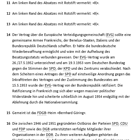
Am linken Rand des Absatzes mit Rotstift vermerkt: »8)«.
Am linken Rand des Absatzes mit Rotstift vermerkt: »8)«.
Am linken Rand des Absatzes mit Rotstift vermerkt: »8)«.
Der Vertrag über die Europäische Verteidigungsgemeinschaft (
EVG
) sollte eine
gemeinsame Armee Frankreichs, der Benelux-Staaten, Italiens und der
Bundesrepublik Deutschlands schaffen. Er hätte die bundesdeutsche
Wiederbewaffnung ermöglicht und wäre mit der Aufhebung des
Besatzungsstatuts verbunden gewesen. Der
EVG
-Vertrag wurde am
26./27.5.1952 unterzeichnet und am 19.3.1953 vom Deutschen Bundestag
gegen die Stimmen der
SPD
, der
KPD
und des Zentrums verabschiedet. Nach
dem Scheitern eines Antrages der
SPD
auf einstweilige Anordnung gegen das
Inkrafttreten des Vertrages und der Zustimmung des Bundesrates am
15.5.1953 wurde der
EVG
-Vertrag von der Bundesrepublik ratifiziert. Die
Ratifizierung in Frankreich zog sich aber wegen massiver politischer
Widerstände hin und scheiterte schließlich im August 1954 endgültig mit der
Ablehnung durch die Nationalversammlung.
Gemeint ist das
FDGB
-Heim »Bernhard Göring«.
Die zwischen 1946 und 1951 gegründeten Ostbüros der Parteien
SPD
,
CDU
und
FDP
sowie des
DGB
unterstützten verfolgte Mitglieder ihrer
Organisationen in der
DDR
. Zu ihren weiteren Aufgaben gehörten die