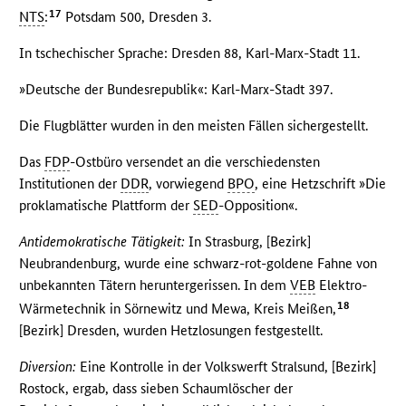
17
NTS
:
Potsdam 500, Dresden 3.
In tschechischer Sprache: Dresden 88, Karl-Marx-Stadt 11.
»Deutsche der Bundesrepublik«: Karl-Marx-Stadt 397.
Die Flugblätter wurden in den meisten Fällen sichergestellt.
Das
FDP
-Ostbüro versendet an die verschiedensten
Institutionen der
DDR
, vorwiegend
BPO
, eine Hetzschrift »Die
proklamatische Plattform der
SED
-Opposition«.
Antidemokratische Tätigkeit:
In Strasburg, [Bezirk]
Neubrandenburg, wurde eine schwarz-rot-goldene Fahne von
unbekannten Tätern heruntergerissen. In dem
VEB
Elektro-
18
Wärmetechnik in Sörnewitz und Mewa, Kreis Meißen,
[Bezirk] Dresden, wurden Hetzlosungen festgestellt.
Diversion:
Eine Kontrolle in der Volkswerft Stralsund, [Bezirk]
Rostock, ergab, dass sieben Schaumlöscher der