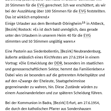
20 Stimmen für die
EVG
gerechnet. Ich war erschüttert, als wir
bei der Auszählung über 100 Stimmen für die
EVG
feststellten.
Das ist wirklich empörend.«
15
Einige Urlauber aus dem Bernhardt-Döringheim
in Ahlbeck,
[Bezirk] Rostock: »Es ist doch bald unmöglich, dass gerade
unter den Urlaubern in unserem Heim 40 für die
EVG
stimmten und 50 Stimmen ungültig waren.«
Eine Pastorin aus Siedenbollentin, [Bezirk] Neubrandenburg,
äußerte anlässlich eines Kirchfestes am 27.6.1954 in einem
Vortrag: »Die Entwicklung der
DDR
, besonders im staatlichen
und genossenschaftlichem Sektor, hemmt das Familienleben.«
Dabei wies sie besonders auf die getrennten Arbeitsplätze und
auf den »Zwang« der Eheleute, Staatsgeheimnisse
gegeneinander zu wahren, hin. Diese Zustände würden zu
einem Auseinanderleben und zur späteren Scheidung führen.
Bei der Kommunion in Badra, [Bezirk] Erfurt, am 27.6.1954,
die durch den katholischen Pfarrer aus Sondershausen