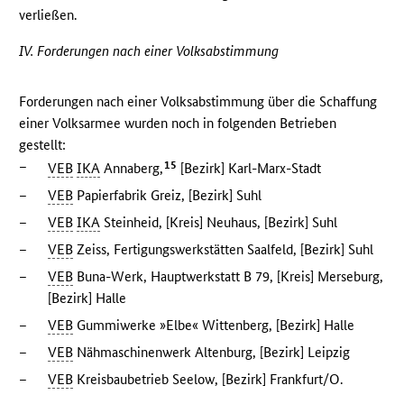
verließen.
IV. Forderungen nach einer Volksabstimmung
Forderungen nach einer Volksabstimmung über die Schaffung
einer Volksarmee wurden noch in folgenden Betrieben
gestellt:
–
15
VEB
IKA
Annaberg,
[Bezirk] Karl-Marx-Stadt
–
VEB
Papierfabrik Greiz, [Bezirk] Suhl
–
VEB
IKA
Steinheid, [Kreis] Neuhaus, [Bezirk] Suhl
–
VEB
Zeiss, Fertigungswerkstätten Saalfeld, [Bezirk] Suhl
–
VEB
Buna-Werk, Hauptwerkstatt B 79, [Kreis] Merseburg,
[Bezirk] Halle
–
VEB
Gummiwerke »Elbe« Wittenberg, [Bezirk] Halle
–
VEB
Nähmaschinenwerk Altenburg, [Bezirk] Leipzig
–
VEB
Kreisbaubetrieb Seelow, [Bezirk] Frankfurt/O.