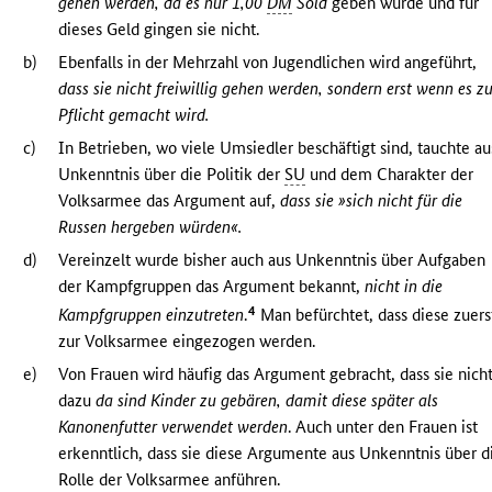
gehen werden, da es nur 1,00
DM
Sold
geben würde und für
dieses Geld gingen sie nicht.
b)
Ebenfalls in der Mehrzahl von Jugendlichen wird angeführt,
dass sie nicht freiwillig gehen werden, sondern erst wenn es z
Pflicht gemacht wird.
c)
In Betrieben, wo viele Umsiedler beschäftigt sind, tauchte au
Unkenntnis über die Politik der
SU
und dem Charakter der
Volksarmee das Argument auf,
dass sie »sich nicht für die
Russen hergeben würden«.
d)
Vereinzelt wurde bisher auch aus Unkenntnis über Aufgaben
der Kampfgruppen das Argument bekannt,
nicht in die
4
Kampfgruppen einzutreten
.
Man befürchtet, dass diese zuers
zur Volksarmee eingezogen werden.
e)
Von Frauen wird häufig das Argument gebracht, dass sie nich
dazu
da sind Kinder zu gebären, damit diese später als
Kanonenfutter verwendet werden
. Auch unter den Frauen ist
erkenntlich, dass sie diese Argumente aus Unkenntnis über d
Rolle der Volksarmee anführen.