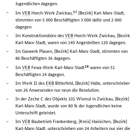
Jugendlichen dagegen.
–
17
Im
VEB
Horch-Werk Zwickau,
[Bezirk] Karl-Marx-Stadt,
stimmten von 5 000 Beschäftigten 3 000 dafür und 2 000
dagegen.
–
Im Konstruktionsbüro des
VEB
Horch-Werk Zwickau, [Bezirk
Karl-Marx-Stadt, waren von 140 Angestellten 120 dagegen.
–
Im Gaswerk Plauen, [Bezirk] Karl-Marx-Stadt, stimmten von
86 Beschäftigten 36 dagegen.
–
18
Im
VEB
Fewa-Werk Karl-Marx-Stadt
waren von 51
Beschäftigten 24 dagegen.
–
Im Werk II des
EKB
Bitterfeld, [Bezirk] Halle, unterschriebe
von 26 Anwesenden nur neun die Resolution.
–
In der Zeche C des Objekts 101 Wismut in Zwickau, [Bezirk]
Karl-Marx-Stadt, wurde von 80 % der Jugendlichen keine
Unterschrift geleistet.
–
Im
VEB
Baubetrieb Frankenberg, [Kreis] Hainichen, [Bezirk]
Karl-Marx-Stadt, unterschrieben von 24 Arbeitern nur vier di