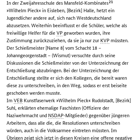
21
In der Zweijahresschule des Mansfeld-Kombinates
»Wilhelm Pieck« in Eisleben, [Bezirk] Halle, hetzt ein
Jugendlicher andere auf, sich nach Westdeutschland
abzusetzen. Weiterhin beeinflusst er die Schüler, welche als
freiwillige Helfer für die
VP
geworben wurden, ihre
Zustimmung zurückzuziehen, da sie ja nur zur
KVP
müssten.
Der Schießmeister [Name 8] vom Schacht 18 –
Johanngeorgenstadt – (Wismut) versuchte durch seine
Diskussionen die Schießmeister von der Unterzeichnung der
Entschließung abzubringen. Bei der Unterzeichnung der
Entschließung stellte er sich den Kollegen, die bereit waren
diese zu unterschreiben, in den Weg, sodass er erst beiseite
geschoben werden musste.
Im
VEB
Kunstfaserwerk »Wilhelm Pieck« Rudolstadt, [Bezirk]
Suhl, erklärten ehemalige Faschisten (Offiziere der
Naziwehrmacht und
NSDAP
-Mitglieder) gegenüber jüngeren
Arbeitern, dass alle die, die Resolutionen unterschreiben
würden, auch in die Volksarmee eintreten müssten. Im
Übrigen zeigt sich jetzt in diesen Kreisen eine offene negative