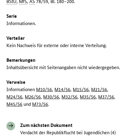
BStU
,
MfS
,
AS
78/59, Bl. 180–200.
Serie
Informationen.
Verteiler
Kein Nachweis für externe oder interne Verteilung.
Bemerkungen
Inhaltsübersicht mit Seitenangaben nicht wiedergegeben.
Verweise
Informationen
M10/56
,
M14/56
,
M15/56
,
M21/56
,
M24/56
,
M26/56
,
M30/56
,
M32/56
,
M35/56
,
M37/56
,
M45/56
und
M73/56
.
Zum nächsten Dokument
Verdacht der Republikflucht bei Jugendlichen (4)