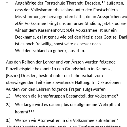
–
13
Angehörige der Forstschule Tharandt, Dresden,
äußerten,
dass der Volkskammerbeschluss unter den Forstschülern
Missstimmungen hervorgerufen hätte, die in Aussprüchen wi
»Die Volksarmee bringt uns um unser Studium, jetzt studiere
wir auf dem Kasernenhof.«; »Die Volksarmee ist nur ein
Deckname, es ist genau wie bei den Nazis; aber Gott sei Dan
ist es noch freiwillig, sonst wäre es besser nach
Westdeutschland zu gehen«, ausarten.
Aus den Reihen der Lehrer und von Ärzten wurden folgende
Einzelbeispiele bekannt: In den Grundschulen in Kamenz,
[Bezirk] Dresden, besteht unter der Lehrerschaft zum
überwiegenden Teil eine abwartende Haltung. In Diskussionen
wurden von den Lehrern folgende Fragen aufgeworfen:
1.)
Werden die Kampfgruppen Bestandteil der Volksarmee?
2.)
Wie lange wird es dauern, bis die allgemeine Wehrpflicht
14
kommt?
3.)
Werden wir Atomwaffen in die Volksarmee aufnehmen?