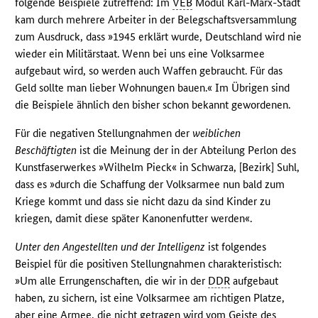
folgende Beispiele zutreffend: Im
VEB
Modul Karl-Marx-Stadt
kam durch mehrere Arbeiter in der Belegschaftsversammlung
zum Ausdruck, dass »1945 erklärt wurde, Deutschland wird nie
wieder ein Militärstaat. Wenn bei uns eine Volksarmee
aufgebaut wird, so werden auch Waffen gebraucht. Für das
Geld sollte man lieber Wohnungen bauen.« Im Übrigen sind
die Beispiele ähnlich den bisher schon bekannt gewordenen.
Für die negativen Stellungnahmen der
weiblichen
Beschäftigten
ist die Meinung der in der Abteilung Perlon des
Kunstfaserwerkes »Wilhelm Pieck« in Schwarza, [Bezirk] Suhl,
dass es »durch die Schaffung der Volksarmee nun bald zum
Kriege kommt und dass sie nicht dazu da sind Kinder zu
kriegen, damit diese später Kanonenfutter werden«.
Unter den Angestellten und der Intelligenz
ist folgendes
Beispiel für die positiven Stellungnahmen charakteristisch:
»Um alle Errungenschaften, die wir in der
DDR
aufgebaut
haben, zu sichern, ist eine Volksarmee am richtigen Platze,
aber eine Armee, die nicht getragen wird vom Geiste des