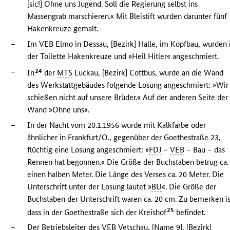
[sic!] Ohne uns Jugend. Soll die Regierung selbst ins
Massengrab marschieren.« Mit Bleistift wurden darunter fünf
Hakenkreuze gemalt.
–
Im
VEB
Elmo in Dessau, [Bezirk] Halle, im Kopfbau, wurden 
der Toilette Hakenkreuze und »Heil Hitler« angeschmiert.
–
24
In
der
MTS
Luckau, [Bezirk] Cottbus, wurde an die Wand
des Werkstattgebäudes folgende Losung angeschmiert: »Wir
schießen nicht auf unsere Brüder.« Auf der anderen Seite der
Wand »Ohne uns«.
–
In der Nacht vom 20.1.1956 wurde mit Kalkfarbe oder
ähnlicher in Frankfurt/O., gegenüber der Goethestraße 23,
flüchtig eine Losung angeschmiert: »
FDJ
–
VEB
– Bau – das
Rennen hat begonnen.« Die Größe der Buchstaben betrug ca.
einen halben Meter. Die Länge des Verses ca. 20 Meter. Die
Unterschrift unter der Losung lautet »
BU
«. Die Größe der
Buchstaben der Unterschrift waren ca. 20 cm. Zu bemerken is
25
dass in der Goethestraße sich der Kreishof
befindet.
–
Der Betriebsleiter des
VEB
Vetschau, [Name 9], [Bezirk]