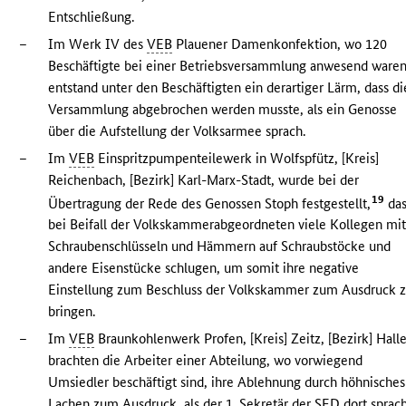
Entschließung.
–
Im Werk IV des
VEB
Plauener Damenkonfektion, wo 120
Beschäftigte bei einer Betriebsversammlung anwesend waren
entstand unter den Beschäftigten ein derartiger Lärm, dass di
Versammlung abgebrochen werden musste, als ein Genosse
über die Aufstellung der Volksarmee sprach.
–
Im
VEB
Einspritzpumpenteilewerk in Wolfspfütz, [Kreis]
Reichenbach, [Bezirk] Karl-Marx-Stadt, wurde bei der
19
Übertragung der Rede des Genossen Stoph festgestellt,
das
bei Beifall der Volkskammerabgeordneten viele Kollegen mi
Schraubenschlüsseln und Hämmern auf Schraubstöcke und
andere Eisenstücke schlugen, um somit ihre negative
Einstellung zum Beschluss der Volkskammer zum Ausdruck 
bringen.
–
Im
VEB
Braunkohlenwerk Profen, [Kreis] Zeitz, [Bezirk] Halle
brachten die Arbeiter einer Abteilung, wo vorwiegend
Umsiedler beschäftigt sind, ihre Ablehnung durch höhnisches
Lachen zum Ausdruck, als der 1. Sekretär der
SED
dort sprach