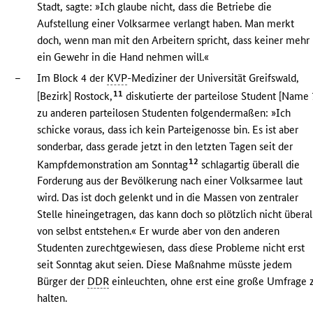
Stadt, sagte: »Ich glaube nicht, dass die Betriebe die
Aufstellung einer Volksarmee verlangt haben. Man merkt
doch, wenn man mit den Arbeitern spricht, dass keiner mehr
ein Gewehr in die Hand nehmen will.«
–
Im Block 4 der
KVP
-Mediziner der Universität Greifswald,
11
[Bezirk] Rostock,
diskutierte der parteilose Student [Name 
zu anderen parteilosen Studenten folgendermaßen: »Ich
schicke voraus, dass ich kein Parteigenosse bin. Es ist aber
sonderbar, dass gerade jetzt in den letzten Tagen seit der
12
Kampfdemonstration am Sonntag
schlagartig überall die
Forderung aus der Bevölkerung nach einer Volksarmee laut
wird. Das ist doch gelenkt und in die Massen von zentraler
Stelle hineingetragen, das kann doch so plötzlich nicht überal
von selbst entstehen.« Er wurde aber von den anderen
Studenten zurechtgewiesen, dass diese Probleme nicht erst
seit Sonntag akut seien. Diese Maßnahme müsste jedem
Bürger der
DDR
einleuchten, ohne erst eine große Umfrage 
halten.