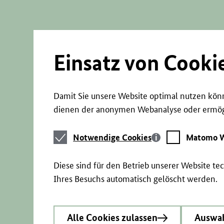
Direkt
zum
Seiteninhalt
springen
Einsatz von Cooki
Damit Sie unsere Website optimal nutzen könn
dienen der anonymen Webanalyse oder ermögl
Notwendige
Matomo
Notwendige Cookies
Matomo W
Cookies
Webstatistik
Diese sind für den Betrieb unserer Website t
Ihres Besuchs automatisch gelöscht werden.
Alle Cookies zulassen
Auswah