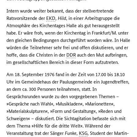
Intern wurde weiter bekannt, dass der stellvertretende
Ratsvorsitzende der
EKD
,
Hild
, in einer Arbeitsgruppe die
Atmosphäre des Kirchentages Halle als gut herausgestellt
habe. Er wäre froh, wenn der Kirchentag in Frankfurt/M. unter
den gleichen Bedingungen durchgeführt worden wäre. In Halle
würden die Teilnehmer sehr frei und offen diskutieren, und er
hoffe, dass die Christen in der
DDR
auch den Mut aufbringen,
im gesellschaftlichen Bereich in dieser Form aufzutreten.
Am 18. September 1976 fand in der Zeit von 17.00 bis 18.10
Uhr im Gemeindehaus der Paulusgemeinde ein Jugendtreffen,
an dem ca. 300 Personen teilnahmen, statt. In
Gesprächsrunden wurde zu den vorgegebenen Themen –
»Gespräche nach Wahl«, »Musikladen«, »Marionetten«,
»Materialskulpturen«, »Form und Gestaltung«, »Reden und
Schweigen« – diskutiert. Die Sichtagitation befasste sich mit
dem Thema »Hilfe für die dritte Welt«. Während der
Veranstaltung trat der Sänger
Funke
,
KSG
, Student der Martin-