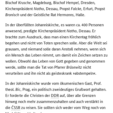
Bischof
Krusche
, Magdeburg, Bischof
Hempel
, Dresden,
Kirchenpräsident
Natho
, Dessau, Propst
Falcke
, Erfurt, Propst
Bronisch
und der Geistliche Rat
Hermanns
, Halle.
In der überfüllten Johanniskirche, es waren ca. 400 Personen
anwesend, predigte Kirchenpräsident
Natho
, Dessau. Er
brachte zum Ausdruck, dass man einen Kirchentag fröhlich
begehen und nicht von Toten sprechen solle. Aber die Welt sei
grausam, und niemand solle daran Anstoß nehmen, wenn sich
ein Mensch das Leben nimmt, um damit ein Zeichen setzen zu
wollen. Obwohl das Leben von Gott gegeben und genommen
werde, sollte man die Tat von Pfarrer
Brüsewitz
nicht
verurteilen und ihn nicht als geisteskrank »abstempeln«.
In der Johanniskirche wurde vom ökumenischen Gast, Prof.
theol.
Bic
, Prag, ein politisch zweideutiges Grußwort gehalten.
Er forderte die Christen der
DDR
auf, über alle Grenzen
hinweg noch mehr zusammenzuhalten und auch verstärkt in
die
ČSSR
zu reisen. Sie sollten sich weder vom Weg noch von