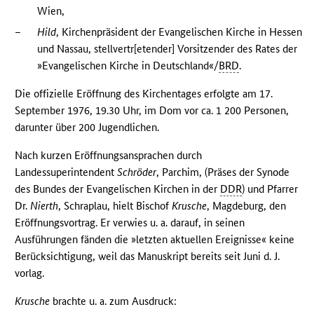
Wien,
–
Hild
, Kirchenpräsident der Evangelischen Kirche in Hessen
und Nassau, stellvertr[etender] Vorsitzender des Rates der
»Evangelischen Kirche in Deutschland«/
BRD
.
Die offizielle Eröffnung des Kirchentages erfolgte am 17.
September 1976, 19.30 Uhr, im Dom vor ca. 1 200 Personen,
darunter über 200 Jugendlichen.
Nach kurzen Eröffnungsansprachen durch
Landessuperintendent
Schröder
, Parchim, (Präses der Synode
des Bundes der Evangelischen Kirchen in der
DDR
) und Pfarrer
Dr.
Nierth
, Schraplau, hielt Bischof
Krusche
, Magdeburg, den
Eröffnungsvortrag. Er verwies u. a. darauf, in seinen
Ausführungen fänden die »letzten aktuellen Ereignisse« keine
Berücksichtigung, weil das Manuskript bereits seit Juni d. J.
vorlag.
Krusche
brachte u. a. zum Ausdruck: