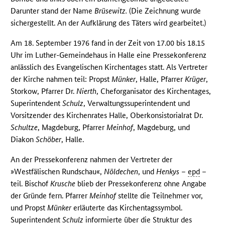
Darunter stand der Name
Brüsewitz.
(Die Zeichnung wurde
sichergestellt. An der Aufklärung des Täters wird gearbeitet.)
Am 18. September 1976 fand in der Zeit von 17.00 bis 18.15
Uhr im Luther-Gemeindehaus in Halle eine Pressekonferenz
anlässlich des Evangelischen Kirchentages statt. Als Vertreter
der Kirche nahmen teil: Propst
Münker
, Halle, Pfarrer
Krüger
,
Storkow, Pfarrer Dr.
Nierth
, Cheforganisator des Kirchentages,
Superintendent
Schulz
, Verwaltungssuperintendent und
Vorsitzender des Kirchenrates Halle, Oberkonsistorialrat Dr.
Schultze
, Magdeburg, Pfarrer
Meinhof
, Magdeburg, und
Diakon
Schöber
, Halle.
An der Pressekonferenz nahmen der Vertreter der
»Westfälischen Rundschau«,
Nöldechen
, und
Henkys
–
epd
–
teil. Bischof
Krusche
blieb der Pressekonferenz ohne Angabe
der Gründe fern. Pfarrer
Meinhof
stellte die Teilnehmer vor,
und Propst
Münker
erläuterte das Kirchentagssymbol.
Superintendent
Schulz
informierte über die Struktur des