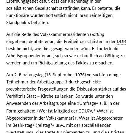
Eröffnungsgebet dafür, dass der Kirchentag in der
sozialistischen Gesellschaft stattfinden kann. Er betonte, die
Funktionäre würden hoffentlich nicht ihren »einseitigen
Standpunkt« behalten.
Auf die Rede des Volkskammerpräsidenten
Götting
eingehend, deutete er an, die Freiheit der Christen in der
DDR
bestehe nicht, wie dies gesagt worden wäre. Er forderte die
Arbeitsgruppenleiter auf, sich so wie er brieflich an Götting zu
wenden und um Richtigstellung des Faktes zu ersuchen.
Am 2. Beratungstag (18. September 1976) versuchten einige
Teilnehmer der Arbeitsgruppe 3 durch geschickte
provokatorische Fragestellungen die Diskussion stärker auf das
Verhältnis Staat – Kirche zu lenken. So wurde unter den
Anwesenden der Arbeitsgruppe eine »Umfrage« z. B. in der
4
Form gehalten: »Wer ist Mitglied der
CDU
?«,
»Wer ist
Abgeordneter in der Volkskammer?«, »Wer ist Abgeordneter
im Bezirkstag/Kreistag?« usw., mit der abschließenden
»Feststellung«, dies treffe für niemanden zu, und die Christen