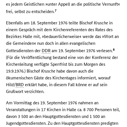
es jedem Geistlichen »unter Appell an die politische Vernunft«
7
frei, selbst zu entscheiden.
Ebenfalls am 18. September 1976 teilte Bischof
Krusche
in
einem Gespräch mit dem Kirchenreferenten des Rates des
Bezirkes Halle mit, »bedauerlicherweise« werde das »Wort an
die Gemeinden« nun doch in allen evangelischen
8
Gottesdiensten der
DDR
am 19. September 1976 verlesen.
(Für die Veröffentlichung bestand eine von der Konferenz der
Kirchenleitung verfügte Sperrfrist bis zum Morgen des
19.9.1976.) Bischof
Krusche
habe davon auch die
ökumenischen Gäste des Kirchentages informiert, worauf
Hild
/
BRD
erklärt habe, in diesem Fall könne er auf sein
Grußwort verzichten.
Am Vormittag des 19. September 1976 nahmen an
Veranstaltungen in 17 Kirchen in Halle ca. 8 700 Personen teil,
davon 3 500 an den Hauptgottesdiensten und 1 500 an
Jugendgottesdiensten. Zu den Hauptgottesdiensten predigten