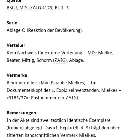
Quelle
BStU
,
MfS
,
ZAIG
4123, Bl. 1–5.
Serie
Ablage O (Reaktion der Bevölkerung).
Verteiler
Kein Nachweis für externe Verteilung –
MfS
: Mielke,
Beater, Mittig, Schorm (
ZAIG
), Ablage.
Vermerke
Beim Verteiler: »Mi« (Paraphe Mielkes) – Im
Dokumentenkopf des 1. Expl.: »einverstanden, Mielke« –
»3183/77« (Postnummer der
ZAIG
).
Bemerkungen
In der Akte sind zwei textlich identische Exemplare
(Kopien) abgelegt. Das »1. Expl.« (Bl. 4–5) trägt den oben
zitierten handschriftlichen Vermerk Mielkes.