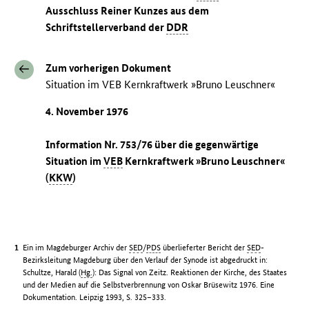
Ausschluss Reiner Kunzes aus dem
Schriftstellerverband der
DDR
Zum vorherigen Dokument
Situation im VEB Kernkraftwerk »Bruno Leuschner«
4. November 1976
Information Nr. 753/76 über die gegenwärtige
Situation im
VEB
Kernkraftwerk »Bruno Leuschner«
(
KKW
)
Ein im Magdeburger Archiv der
SED
/
PDS
überlieferter Bericht der
SED
-
Bezirksleitung Magdeburg über den Verlauf der Synode ist abgedruckt in:
Schultze, Harald (
Hg.
): Das Signal von Zeitz. Reaktionen der Kirche, des Staates
und der Medien auf die Selbstverbrennung von Oskar Brüsewitz 1976. Eine
Dokumentation. Leipzig 1993, S. 325–333.