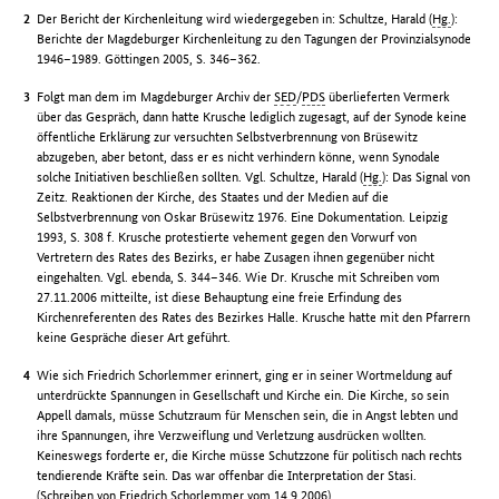
Der Bericht der Kirchenleitung wird wiedergegeben in: Schultze, Harald (
Hg.
):
Berichte der Magdeburger Kirchenleitung zu den Tagungen der Provinzialsynode
1946–1989. Göttingen 2005, S. 346–362.
Folgt man dem im Magdeburger Archiv der
SED
/
PDS
überlieferten Vermerk
über das Gespräch, dann hatte Krusche lediglich zugesagt, auf der Synode keine
öffentliche Erklärung zur versuchten Selbstverbrennung von Brüsewitz
abzugeben, aber betont, dass er es nicht verhindern könne, wenn Synodale
solche Initiativen beschließen sollten. Vgl. Schultze, Harald (
Hg.
): Das Signal von
Zeitz. Reaktionen der Kirche, des Staates und der Medien auf die
Selbstverbrennung von Oskar Brüsewitz 1976. Eine Dokumentation. Leipzig
1993, S. 308 f. Krusche protestierte vehement gegen den Vorwurf von
Vertretern des Rates des Bezirks, er habe Zusagen ihnen gegenüber nicht
eingehalten. Vgl. ebenda, S. 344–346. Wie Dr. Krusche mit Schreiben vom
27.11.2006 mitteilte, ist diese Behauptung eine freie Erfindung des
Kirchenreferenten des Rates des Bezirkes Halle. Krusche hatte mit den Pfarrern
keine Gespräche dieser Art geführt.
Wie sich Friedrich Schorlemmer erinnert, ging er in seiner Wortmeldung auf
unterdrückte Spannungen in Gesellschaft und Kirche ein. Die Kirche, so sein
Appell damals, müsse Schutzraum für Menschen sein, die in Angst lebten und
ihre Spannungen, ihre Verzweiflung und Verletzung ausdrücken wollten.
Keineswegs forderte er, die Kirche müsse Schutzzone für politisch nach rechts
tendierende Kräfte sein. Das war offenbar die Interpretation der Stasi.
(Schreiben von Friedrich Schorlemmer vom 14.9.2006)