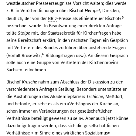
westdeutscher Presseerzeugnisse Vorsicht walten; dies werde
z. B. in Veröffentlichungen über Bischof
Hempel
, Dresden,
5
deutlich, der von der
BRD
-Presse als »linientreuer Bischof«
bezeichnet wurde. In Beantwortung einer direkten Anfrage
teilte
Stolpe
mit, der Staatssekretär für Kirchenfragen habe
seine Bereitschaft erklärt, in den nächsten Tagen ein Gespräch
mit Vertretern des Bundes zu führen über anstehende Fragen
6
(Vorfall Brüsewitz,
Bildungsfragen usw.). An diesem Gespräch
solle auch eine Gruppe von Vertretern der Kirchenprovinz
Sachsen teilnehmen.
Bischof
Krusche
nahm zum Abschluss der Diskussion zu den
verschiedensten Anfragen Stellung. Besonders unterstützte er
die Ausführungen des Akademiepfarrers
Tschiche
, Meßdorf,
und betonte, er sehe es als ein »Verhängnis der Kirche an,
schon immer an Veränderungen der gesellschaftlichen
Verhältnisse beteiligt gewesen zu sein«. Aber auch jetzt könne
dazu beigetragen werden, dass sich die gesellschaftlichen
Verhältnisse »im Sinne eines wirklichen Sozialismus«