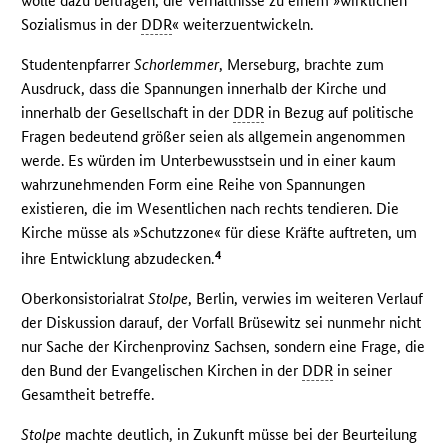
wolle dazu beitragen, die Verhältnisse zu einem »wirklichen
Sozialismus in der
DDR
« weiterzuentwickeln.
Studentenpfarrer
Schorlemmer
, Merseburg, brachte zum
Ausdruck, dass die Spannungen innerhalb der Kirche und
innerhalb der Gesellschaft in der
DDR
in Bezug auf politische
Fragen bedeutend größer seien als allgemein angenommen
werde. Es würden im Unterbewusstsein und in einer kaum
wahrzunehmenden Form eine Reihe von Spannungen
existieren, die im Wesentlichen nach rechts tendieren. Die
Kirche müsse als »Schutzzone« für diese Kräfte auftreten, um
4
ihre Entwicklung abzudecken.
Oberkonsistorialrat
Stolpe
, Berlin, verwies im weiteren Verlauf
der Diskussion darauf, der Vorfall Brüsewitz sei nunmehr nicht
nur Sache der Kirchenprovinz Sachsen, sondern eine Frage, die
den Bund der Evangelischen Kirchen in der
DDR
in seiner
Gesamtheit betreffe.
Stolpe
machte deutlich, in Zukunft müsse bei der Beurteilung