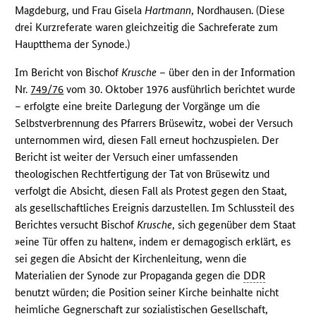
Magdeburg, und Frau Gisela
Hartmann
, Nordhausen. (Diese
drei Kurzreferate waren gleichzeitig die Sachreferate zum
Hauptthema der Synode.)
Im Bericht von Bischof
Krusche
– über den in der Information
Nr.
749/76
vom 30. Oktober 1976 ausführlich berichtet wurde
– erfolgte eine breite Darlegung der Vorgänge um die
Selbstverbrennung des Pfarrers Brüsewitz, wobei der Versuch
unternommen wird, diesen Fall erneut hochzuspielen. Der
Bericht ist weiter der Versuch einer umfassenden
theologischen Rechtfertigung der Tat von Brüsewitz und
verfolgt die Absicht, diesen Fall als Protest gegen den Staat,
als gesellschaftliches Ereignis darzustellen. Im Schlussteil des
Berichtes versucht Bischof
Krusche
, sich gegenüber dem Staat
»eine Tür offen zu halten«, indem er demagogisch erklärt, es
sei gegen die Absicht der Kirchenleitung, wenn die
Materialien der Synode zur Propaganda gegen die
DDR
benutzt würden; die Position seiner Kirche beinhalte nicht
heimliche Gegnerschaft zur sozialistischen Gesellschaft,