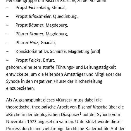
Personengruppe um Bischof
Krusche
, zu der vor allem
–
Propst
Eichenberg
, Stendal,
–
Propst
Brinksmeier
, Quedlinburg,
–
Propst
Bäumer
, Magdeburg,
–
Pfarrer
Kramer
, Magdeburg,
–
Pfarrer
Hinz
, Gnadau,
–
Konsistorialrat Dr.
Schultze
, Magdeburg [und]
–
Propst
Falcke
, Erfurt,
gehören, eine sehr straffe Führungs- und Leitungstätigkeit
entwickelte, um die leitenden Amtsträger und Mitglieder der
Synode in den negativen »Kurs« der Kirchenleitung
einzubeziehen.
Als Ausgangspunkt dieses »Kurses« muss dabei die
theoretische, theologische Arbeit von Bischof
Krusche
über die
8
»Kirche in der ideologischen Diaspora«
auf der Synode vom
November 1973 angesehen werden. Unterstützt wurde dieser
Prozess durch eine zielstrebige kirchliche Kaderpolitik. Auf der