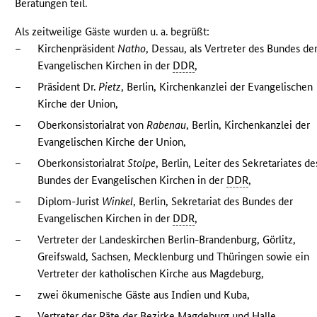
Beratungen teil.
Als zeitweilige Gäste wurden u. a. begrüßt:
–
Kirchenpräsident
Natho
, Dessau, als Vertreter des Bundes de
Evangelischen Kirchen in der
DDR
,
–
Präsident Dr.
Pietz
, Berlin, Kirchenkanzlei der Evangelischen
Kirche der Union,
–
Oberkonsistorialrat von
Rabenau
, Berlin, Kirchenkanzlei der
Evangelischen Kirche der Union,
–
Oberkonsistorialrat
Stolpe
, Berlin, Leiter des Sekretariates de
Bundes der Evangelischen Kirchen in der
DDR
,
–
Diplom-Jurist
Winkel
, Berlin, Sekretariat des Bundes der
Evangelischen Kirchen in der
DDR
,
–
Vertreter der Landeskirchen Berlin-Brandenburg, Görlitz,
Greifswald, Sachsen, Mecklenburg und Thüringen sowie ein
Vertreter der katholischen Kirche aus Magdeburg,
–
zwei ökumenische Gäste aus Indien und Kuba,
–
Vertreter der Räte der Bezirke Magdeburg und Halle.