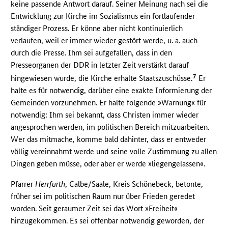
keine passende Antwort darauf. Seiner Meinung nach sei die
Entwicklung zur Kirche im Sozialismus ein fortlaufender
ständiger Prozess. Er könne aber nicht kontinuierlich
verlaufen, weil er immer wieder gestört werde, u. a. auch
durch die Presse. Ihm sei aufgefallen, dass in den
Presseorganen der
DDR
in letzter Zeit verstärkt darauf
7
hingewiesen wurde, die Kirche erhalte Staatszuschüsse.
Er
halte es für notwendig, darüber eine exakte Informierung der
Gemeinden vorzunehmen. Er halte folgende »Warnung« für
notwendig: Ihm sei bekannt, dass Christen immer wieder
angesprochen werden, im politischen Bereich mitzuarbeiten.
Wer das mitmache, komme bald dahinter, dass er entweder
völlig vereinnahmt werde und seine volle Zustimmung zu allen
Dingen geben müsse, oder aber er werde »liegengelassen«.
Pfarrer
Herrfurth
, Calbe/Saale, Kreis Schönebeck, betonte,
früher sei im politischen Raum nur über Frieden geredet
worden. Seit geraumer Zeit sei das Wort »Freiheit«
hinzugekommen. Es sei offenbar notwendig geworden, der