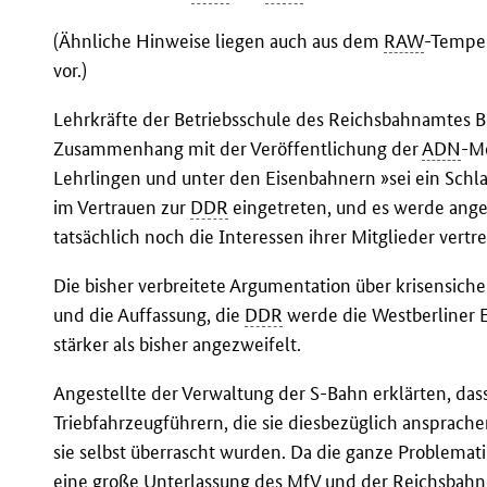
(Ähnliche Hinweise liegen auch aus dem
RAW
-Tempe
vor.)
Lehrkräfte der Betriebsschule des Reichsbahnamtes Be
Zusammenhang mit der Veröffentlichung der
ADN
-Me
Lehrlingen und unter den Eisenbahnern »sei ein Schla
im Vertrauen zur
DDR
eingetreten, und es werde angez
tatsächlich noch die Interessen ihrer Mitglieder vertr
Die bisher verbreitete Argumentation über krisensich
und die Auffassung, die
DDR
werde die Westberliner E
stärker als bisher angezweifelt.
Angestellte der Verwaltung der S-Bahn erklärten, dass
Triebfahrzeugführern, die sie diesbezüglich ansprach
sie selbst überrascht wurden. Da die ganze Problemati
eine große Unterlassung des
MfV
und der Reichsbahnd