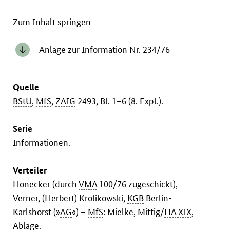
Zum Inhalt springen
Anlage zur Information Nr. 234/76
Quelle
BStU
,
MfS
,
ZAIG
2493, Bl. 1–6 (8. Expl.).
Serie
Informationen.
Verteiler
Honecker (durch
VMA
100/76 zugeschickt),
Verner, (Herbert) Krolikowski,
KGB
Berlin-
Karlshorst (»
AG
«) –
MfS
: Mielke, Mittig/
HA XIX
,
Ablage.