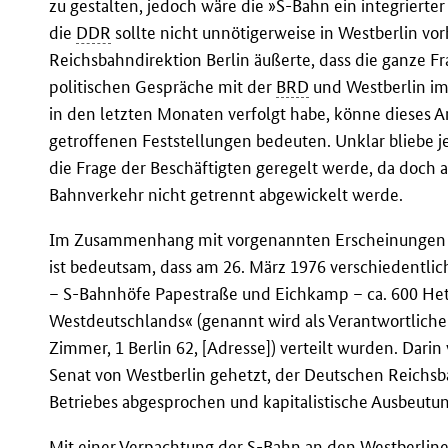
zu gestalten, jedoch wäre die »S-Bahn ein integriert
die
DDR
sollte nicht unnötigerweise in Westberlin vo
Reichsbahndirektion Berlin äußerte, dass die ganze Fr
politischen Gespräche mit der
BRD
und Westberlin i
in den letzten Monaten verfolgt habe, könne dieses A
getroffenen Feststellungen bedeuten. Unklar bliebe j
die Frage der Beschäftigten geregelt werde, da doch
Bahnverkehr nicht getrennt abgewickelt werde.
Im Zusammenhang mit vorgenannten Erscheinungen 
ist bedeutsam, dass am 26. März 1976 verschiedentl
– S-Bahnhöfe Papestraße und Eichkamp – ca. 600 He
Westdeutschlands« (genannt wird als Verantwortlicher
Zimmer, 1 Berlin 62, [Adresse]) verteilt wurden. Dari
Senat von Westberlin gehetzt, der Deutschen Reichsb
Betriebes abgesprochen und kapitalistische Ausbeutun
Mit einer Verpachtung der S-Bahn an den Westberliner