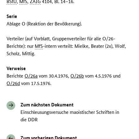
BStU
,
MfS
,
ZAIG
4104, Bl. 14–16.
Serie
Ablage O (Reaktion der Bevölkerung).
Verteiler (auf Vorblatt, Gruppenverteiler für alle O/26-
Berichte): nur
MfS
-intern verteilt: Mielke, Beater (2x), Wolf,
Scholz, Mittig.
Verweise
Berichte
O/26a
vom 30.4.1976,
O/26b
vom 4.5.1976 und
O/26d
vom 17.5.1976.
Zum nächsten Dokument
Einschleusungsversuche maoistischer Schriften in
die DDR
Zum vorherigen Dokument