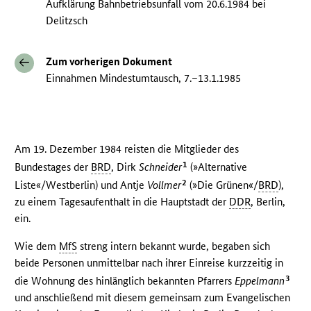
Aufklärung Bahnbetriebsunfall vom 20.6.1984 bei
Delitzsch
Zum vorherigen Dokument
Einnahmen Mindestumtausch, 7.–13.1.1985
Am 19. Dezember 1984 reisten die Mitglieder des
1
Bundestages der
BRD
, Dirk
Schneider
(»Alternative
2
Liste«/Westberlin) und Antje
Vollmer
(»Die Grünen«/
BRD
),
zu einem Tagesaufenthalt in die Hauptstadt der
DDR
, Berlin,
ein.
Wie dem
MfS
streng intern bekannt wurde, begaben sich
beide Personen unmittelbar nach ihrer Einreise kurzzeitig in
3
die Wohnung des hinlänglich bekannten Pfarrers
Eppelmann
und anschließend mit diesem gemeinsam zum Evangelischen