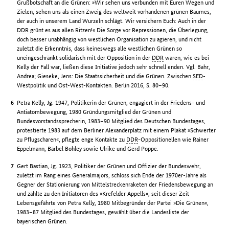
Grußbotschaft an die Grünen: »Wir sehen uns verbunden mit Euren Wegen und
Zielen, sehen uns als einen Zweig des weltweit vorhandenen grünen Baumes,
der auch in unserem Land Wurzeln schlägt. Wir versichern Euch: Auch in der
DDR
grünt es aus allen Ritzen!« Die Sorge vor Repressionen, die Überlegung,
doch besser unabhängig von westlichen Organisation zu agieren, und nicht
zuletzt die Erkenntnis, dass keineswegs alle westlichen Grünen so
uneingeschränkt solidarisch mit der Opposition in der
DDR
waren, wie es bei
Kelly der Fall war, ließen diese Initiative jedoch sehr schnell enden. Vgl. Bahr,
Andrea; Gieseke, Jens: Die Staatssicherheit und die Grünen. Zwischen
SED
-
Westpolitik und Ost-West-Kontakten. Berlin 2016, S. 80–90.
Petra Kelly, Jg. 1947, Politikerin der Grünen, engagiert in der Friedens- und
Antiatombewegung, 1980 Gründungsmitglied der Grünen und
Bundesvorstandssprecherin, 1983–90 Mitglied des Deutschen Bundestages,
protestierte 1983 auf dem Berliner Alexanderplatz mit einem Plakat »Schwerter
zu Pflugscharen«, pflegte enge Kontakte zu
DDR
-Oppositionellen wie Rainer
Eppelmann, Bärbel Bohley sowie Ulrike und Gerd Poppe.
Gert Bastian, Jg. 1923, Politiker der Grünen und Offizier der Bundeswehr,
zuletzt im Rang eines Generalmajors, schloss sich Ende der 1970er-Jahre als
Gegner der Stationierung von Mittelstreckenraketen der Friedensbewegung an
und zählte zu den Initiatoren des »Krefelder Appells«, seit dieser Zeit
Lebensgefährte von Petra Kelly, 1980 Mitbegründer der Partei »Die Grünen«,
1983–87 Mitglied des Bundestages, gewählt über die Landesliste der
bayerischen Grünen.