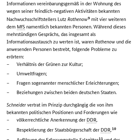
Informationen vereinbarungsgemäß in der Wohnung des
wegen seiner feindlich-negativen Aktivitäten bekannten
9
Nachwuchsschriftstellers Lutz
Rathenow
mit vier weiteren
dem
MfS
namentlich bekannten Personen. Während dieses
mehrstündigen Gesprächs, das insgesamt als
Informationsaustausch zu werten ist, waren
Rathenow
und die
anwesenden Personen bestrebt, folgende Probleme zu
erörtern:
–
Verhältnis der Grünen zur Kultur;
–
Umweltfragen;
–
Fragen sogenannter menschlicher Erleichterungen;
–
Beziehungen zwischen beiden deutschen Staaten.
Schneider
vertrat im Prinzip durchgängig die von ihm
bekannten politischen Positionen und Forderungen wie
–
völkerrechtliche Anerkennung der
DDR
,
–
10
Respektierung der Staatsbürgerschaft der
DDR
,
–
11
Auflösung der Erfassungsstelle Salzgitter
und des