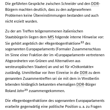
Die geführten Gespräche zwischen
Schneider
und den
DDR
-
Bürgern machten deutlich, dass zu den aufgeworfenen
Problemen keine Übereinstimmungen bestanden und auch
nicht erzielt wurden.
Zu der am Treffen teilgenommenen italienischen
Staatsbürgerin liegen dem
MfS
folgende interne Hinweise vor:
22
Sie gehört angeblich der »Regenbogenfraktion«
des
sogenannten Europaparlaments (Formaler Zusammenschluss
im Sinne einer Fraktion der im »Europaparlament« vertretenen
Abgeordneten von Grünen und Alternativen aus
westeuropäischen Staaten) an und sei für »Ostkontakte«
zuständig. Unmittelbar vor ihrer Einreise in die
DDR
zu dem
genannten Zusammentreffen sei sie mit dem in Westberlin
lebenden hinlänglich bekannten ehemaligen
DDR
-Bürger
23
Roland
Jahn
zusammengekommen.
Die »Regenbogenfraktion« des sogenannten Europaparlaments
erarbeite gegenwärtig eine politische Position u. a. zu Fragen