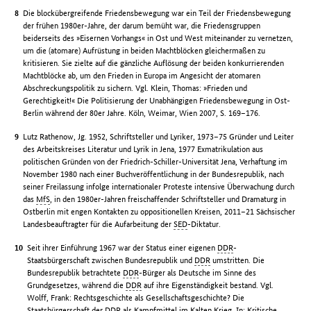
Die blockübergreifende Friedensbewegung war ein Teil der Friedensbewegung
der frühen 1980er-Jahre, der darum bemüht war, die Friedensgruppen
beiderseits des »Eisernen Vorhangs« in Ost und West miteinander zu vernetzen,
um die (atomare) Aufrüstung in beiden Machtblöcken gleichermaßen zu
kritisieren. Sie zielte auf die gänzliche Auflösung der beiden konkurrierenden
Machtblöcke ab, um den Frieden in Europa im Angesicht der atomaren
Abschreckungspolitik zu sichern. Vgl. Klein, Thomas: »Frieden und
Gerechtigkeit!« Die Politisierung der Unabhängigen Friedensbewegung in Ost-
Berlin während der 80er Jahre. Köln, Weimar, Wien 2007, S. 169–176.
Lutz Rathenow, Jg. 1952, Schriftsteller und Lyriker, 1973–75 Gründer und Leiter
des Arbeitskreises Literatur und Lyrik in Jena, 1977 Exmatrikulation aus
politischen Gründen von der Friedrich-Schiller-Universität Jena, Verhaftung im
November 1980 nach einer Buchveröffentlichung in der Bundesrepublik, nach
seiner Freilassung infolge internationaler Proteste intensive Überwachung durch
das
MfS
, in den 1980er-Jahren freischaffender Schriftsteller und Dramaturg in
Ostberlin mit engen Kontakten zu oppositionellen Kreisen, 2011–21 Sächsischer
Landesbeauftragter für die Aufarbeitung der
SED
-Diktatur.
Seit ihrer Einführung 1967 war der Status einer eigenen
DDR
-
Staatsbürgerschaft zwischen Bundesrepublik und
DDR
umstritten. Die
Bundesrepublik betrachtete
DDR
-Bürger als Deutsche im Sinne des
Grundgesetzes, während die
DDR
auf ihre Eigenständigkeit bestand. Vgl.
Wolff, Frank: Rechtsgeschichte als Gesellschaftsgeschichte? Die
Staatsbürgerschaft der
DDR
als Kampfmittel im Kalten Krieg. In: Kritische