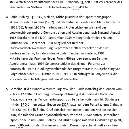
stellvertretender Vorsitzender der
CDU
Brandenburg, seit 1998 Vorsitzender des
Vorstandes der Stiftung zur Aufarbeitung der
SED
-Diktatur.
Bärbel Bohley, Jg. 1945, Malerin, Mitbegründerin der Oppositionsgruppe
»Frauen für den Frieden« (1982) und der Initiative Frieden und Menschenrechte
(1985/86), Januar 1988 Verhaftung nach Protestaktionen während der
Liebknecht-Luxemburg-Demonstration und Abschiebung nach England, August
1988 Rückkehr in die
DDR
, September 1989 Mitbegründerin des »Neuen
Forums«, Mai–Dezember 1990 Mitglied der Berliner
Stadtverordnetenversammlung, September 1990 Mitbesetzerin der
MfS
-
Zentrale in Berlin, Initiatorin des »Runden Tisches von unten«, 1991
Mitarbeiterin der Fraktion Neues Forum/Bürgerbewegung im Berliner
Abgeordnetenhaus, 1994 Spitzenkandidatin des »Neuen Forums« zur
Europawahl, 1996 Gründungsvorsitzende des Bürgerbüros zur Aufarbeitung von
Folgeschäden der
SED
-Diktatur, 1996–99
EU
-Beauftragte in Sarajewo für die
Rückkehr von Flüchtlingen und den Wiederaufbau.
Gemeint ist die Bundesversammlung bzw. der Bundesparteitag der Grünen vom
7. bis 9.12.1984 in Hamburg. Schwerpunktmäßig diskutierte die Partei die
Frage, ob sie weiter Fundamentalopposition betreiben oder sich für Bündnisse
mit der
SPD
öffnen sollte. Bezug zur
DDR
hatte auf dem Parteitag eine Initiative
Petra Kellys: Sie ließ eine Grußbotschaft von oppositionellen Kräften aus der
DDR
, die mit den Grünen sympathisierten, verlesen. Zuvor hatten Ostberliner
Oppositionelle um Bärbel Bohley und Ulrike Poppe mit dem Gedanken gespielt,
eine
DDR
-Sektion der Grünen zu gründen. Dementsprechend hieß es in ihrer