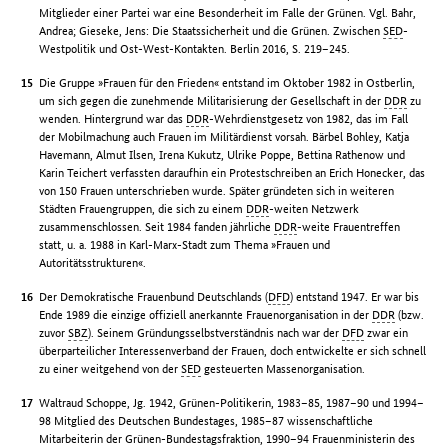
Mitglieder einer Partei war eine Besonderheit im Falle der Grünen. Vgl. Bahr,
Andrea; Gieseke, Jens: Die Staatssicherheit und die Grünen. Zwischen
SED
-
Westpolitik und Ost-West-Kontakten. Berlin 2016, S. 219–245.
Die Gruppe »Frauen für den Frieden« entstand im Oktober 1982 in Ostberlin,
um sich gegen die zunehmende Militarisierung der Gesellschaft in der
DDR
zu
wenden. Hintergrund war das
DDR
-Wehrdienstgesetz von 1982, das im Fall
der Mobilmachung auch Frauen im Militärdienst vorsah. Bärbel Bohley, Katja
Havemann, Almut Ilsen, Irena Kukutz, Ulrike Poppe, Bettina Rathenow und
Karin Teichert verfassten daraufhin ein Protestschreiben an Erich Honecker, das
von 150 Frauen unterschrieben wurde. Später gründeten sich in weiteren
Städten Frauengruppen, die sich zu einem
DDR
-weiten Netzwerk
zusammenschlossen. Seit 1984 fanden jährliche
DDR
-weite Frauentreffen
statt, u. a. 1988 in Karl-Marx-Stadt zum Thema »Frauen und
Autoritätsstrukturen«.
Der Demokratische Frauenbund Deutschlands (
DFD
) entstand 1947. Er war bis
Ende 1989 die einzige offiziell anerkannte Frauenorganisation in der
DDR
(bzw.
zuvor
SBZ
). Seinem Gründungsselbstverständnis nach war der
DFD
zwar ein
überparteilicher Interessenverband der Frauen, doch entwickelte er sich schnell
zu einer weitgehend von der
SED
gesteuerten Massenorganisation.
Waltraud Schoppe, Jg. 1942, Grünen-Politikerin, 1983–85, 1987–90 und 1994–
98 Mitglied des Deutschen Bundestages, 1985–87 wissenschaftliche
Mitarbeiterin der Grünen-Bundestagsfraktion, 1990–94 Frauenministerin des