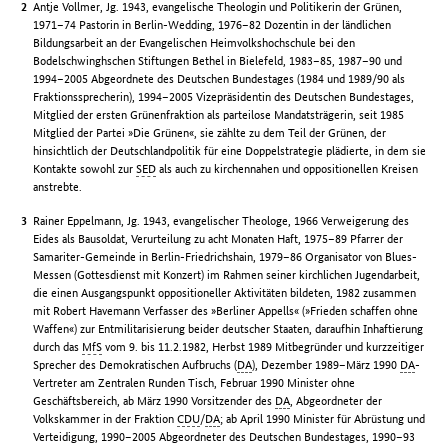
Antje Vollmer, Jg. 1943, evangelische Theologin und Politikerin der Grünen,
1971–74 Pastorin in Berlin-Wedding, 1976–82 Dozentin in der ländlichen
Bildungsarbeit an der Evangelischen Heimvolkshochschule bei den
Bodelschwinghschen Stiftungen Bethel in Bielefeld, 1983–85, 1987–90 und
1994–2005 Abgeordnete des Deutschen Bundestages (1984 und 1989/90 als
Fraktionssprecherin), 1994–2005 Vizepräsidentin des Deutschen Bundestages,
Mitglied der ersten Grünenfraktion als parteilose Mandatsträgerin, seit 1985
Mitglied der Partei »Die Grünen«, sie zählte zu dem Teil der Grünen, der
hinsichtlich der Deutschlandpolitik für eine Doppelstrategie plädierte, in dem sie
Kontakte sowohl zur
SED
als auch zu kirchennahen und oppositionellen Kreisen
anstrebte.
Rainer Eppelmann, Jg. 1943, evangelischer Theologe, 1966 Verweigerung des
Eides als Bausoldat, Verurteilung zu acht Monaten Haft, 1975–89 Pfarrer der
Samariter-Gemeinde in Berlin-Friedrichshain, 1979–86 Organisator von Blues-
Messen (Gottesdienst mit Konzert) im Rahmen seiner kirchlichen Jugendarbeit,
die einen Ausgangspunkt oppositioneller Aktivitäten bildeten, 1982 zusammen
mit Robert Havemann Verfasser des »Berliner Appells« (»Frieden schaffen ohne
Waffen«) zur Entmilitarisierung beider deutscher Staaten, daraufhin Inhaftierung
durch das
MfS
vom 9. bis 11.2.1982, Herbst 1989 Mitbegründer und kurzzeitiger
Sprecher des Demokratischen Aufbruchs (
DA
), Dezember 1989–März 1990
DA
-
Vertreter am Zentralen Runden Tisch, Februar 1990 Minister ohne
Geschäftsbereich, ab März 1990 Vorsitzender des
DA
, Abgeordneter der
Volkskammer in der Fraktion
CDU
/
DA
; ab April 1990 Minister für Abrüstung und
Verteidigung, 1990–2005 Abgeordneter des Deutschen Bundestages, 1990–93