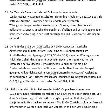
Justiz 51(2018)4, S. 413–430.
Die Zentrale Beweismittel- und Dokumentationsstelle der
Landesjustizverwaltungen in Salzgitter nahm ihre Arbeit am 24.11.1961 auf. Sie
hatte die Aufgabe, Hinweisen auf vollendete oder versuchte
Tötungshandlungen an der innerdeutschen Grenze, Unrechtsurteile aus
politischen Gründen, Misshandlungen im Strafvollzug und Verschleppung oder
politischer Verfolgung in der
DDR
nachzugehen und Beweismittel darüber zu
sammeln.
Der § 99 des
StGB
der
DDR
stellte seit 1979 »Landesverräterische
Agententätigkeit« unter Strafe. Dabei ging es – in Abgrenzung zum
Straftatbestand der Spionage (§ 97
StGB
der
DDR
) – um die Weitergabe von
»nicht der Geheimhaltung unterliegenden Nachrichten zum Nachteil der
Interessen der Deutschen Demokratischen Republik«, für die eine
Freiheitsstrafe von zwei bis zwölf Jahren drohte. Damit war der Paragraf
geeignet, willkürlich Kontakte von
DDR
-Bürgern ins (westliche) Ausland zu
kriminalisieren. Vgl. Strafgesetzbuch der Deutschen Demokratischen Republik
(
StGB
).
Hg.
v. Ministerium der Justiz. Berlin 1984, S. 34.
1983 hatten die
USA
im Rahmen des
NATO
-Doppelbeschlusses vom
12.12.1979 neue Mittelstreckenraketen auf deutschem Boden stationiert. Mit
dem Beschluss reagierte die
NATO
zweigleisig auf die Bedrohung durch
sowjetische Mittelstreckenraketen vom Typ SS-20: Zunächst sollte der Versuch
unternommen werden, innerhalb von vier Jahren mit der Sowjetunion eine