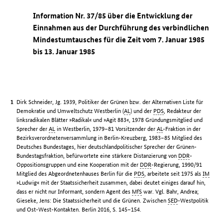
Information Nr. 37/85 über die Entwicklung der
Einnahmen aus der Durchführung des verbindlichen
Mindestumtausches für die Zeit vom 7. Januar 1985
bis 13. Januar 1985
Dirk Schneider, Jg. 1939, Politiker der Grünen bzw. der Alternativen Liste für
Demokratie und Umweltschutz Westberlin (
AL
) und der
PDS
, Redakteur der
linksradikalen Blätter »Radikal« und »Agit 883«, 1978 Gründungsmitglied und
Sprecher der
AL
in Westberlin, 1979–81 Vorsitzender der
AL
-Fraktion in der
Bezirksverordnetenversammlung in Berlin-Kreuzberg, 1983–85 Mitglied des
Deutsches Bundestages, hier deutschlandpolitischer Sprecher der Grünen-
Bundestagsfraktion, befürwortete eine stärkere Distanzierung von
DDR
-
Oppositionsgruppen und eine Kooperation mit der
DDR
-Regierung, 1990/91
Mitglied des Abgeordnetenhauses Berlin für die
PDS
, arbeitete seit 1975 als
IM
»Ludwig« mit der Staatssicherheit zusammen, dabei deutet einiges darauf hin,
dass er nicht nur Informant, sondern Agent des
MfS
war. Vgl. Bahr, Andrea;
Gieseke, Jens: Die Staatssicherheit und die Grünen. Zwischen
SED
-Westpolitik
und Ost-West-Kontakten. Berlin 2016, S. 145–154.