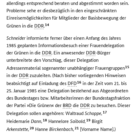
allerdings entsprechend beraten und abgestimmt worden sein.
Probleme sehe er diesbezüglich in den eingeschränkten
Einreisemöglichkeiten für Mitglieder der Basisbewegung der
14
Grünen in die
DDR
.
Schneider
informierte ferner über einen Anfang des Jahres
1985 geplanten Informationsbesuch einer Frauendelegation
der Grünen in die
DDR
. Ein anwesender
DDR
-Bürger
unterbreitete den Vorschlag, dieser Delegation
15
Adressenmaterial sogenannter unabhängiger Frauengruppen
in der
DDR
zuzuleiten. (Nach bisher vorliegenden Hinweisen
16
beabsichtigt auf Einladung des
DFD
in der Zeit vom 21. bis
25. Januar 1985 eine Delegation bestehend aus Abgeordneten
des Bundestages bzw. Mitarbeiterinnen der Bundestagsfraktion
der Partei »Die Grünen« der
BRD
die
DDR
zu besuchen. Dieser
17
Delegation sollen angehören: Waltraud
Schoppe,
18
19
Heidemarie
Dann,
Hannelore
Saibold,
Birgit
20
21
Arkenstette,
Hanne
Birckenbach,
[Vorname Name].)