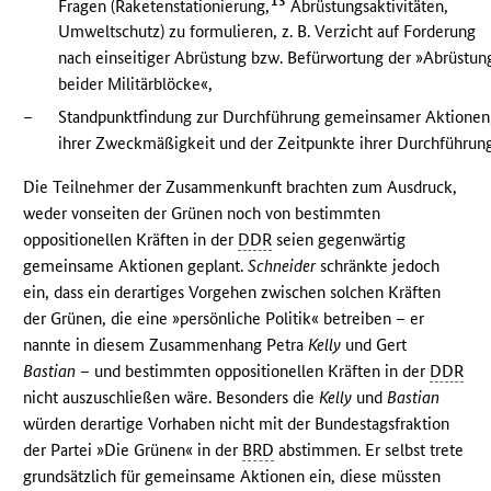
13
Fragen (Raketenstationierung,
Abrüstungsaktivitäten,
Umweltschutz) zu formulieren, z. B. Verzicht auf Forderung
nach einseitiger Abrüstung bzw. Befürwortung der »Abrüstun
beider Militärblöcke«,
–
Standpunktfindung zur Durchführung gemeinsamer Aktionen
ihrer Zweckmäßigkeit und der Zeitpunkte ihrer Durchführung
Die Teilnehmer der Zusammenkunft brachten zum Ausdruck,
weder vonseiten der Grünen noch von bestimmten
oppositionellen Kräften in der
DDR
seien gegenwärtig
gemeinsame Aktionen geplant.
Schneider
schränkte jedoch
ein, dass ein derartiges Vorgehen zwischen solchen Kräften
der Grünen, die eine »persönliche Politik« betreiben – er
nannte in diesem Zusammenhang Petra
Kelly
und Gert
Bastian
– und bestimmten oppositionellen Kräften in der
DDR
nicht auszuschließen wäre. Besonders die
Kelly
und
Bastian
würden derartige Vorhaben nicht mit der Bundestagsfraktion
der Partei »Die Grünen« in der
BRD
abstimmen. Er selbst trete
grundsätzlich für gemeinsame Aktionen ein, diese müssten