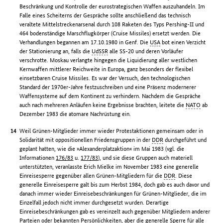
Beschränkung und Kontrolle der eurostrategischen Waffen auszuhandeln. Im
Falle eines Scheiterns der Gespräche sollte anschließend das technisch
veraltete Mittelstreckenarsenal durch 108 Raketen des Typs Pershing-II und
464 bodenständige Marschflugkörper (Cruise Missiles) ersetzt werden. Die
Verhandlungen begannen am 17.10.1980 in Genf. Die
USA
bot einen Verzicht
der Stationierung an, falls die
UdSSR
alle SS-20 und deren Vorläufer
verschrotte. Moskau verlangte hingegen die Liquidierung aller westlichen
Kernwaffen mittlerer Reichweite in Europa, ganz besonders der flexibel
einsetzbaren Cruise Missiles. Es war der Versuch, den technologischen
Standard der 1970er-Jahre festzuschreiben und eine Präsenz modernerer
Waffensysteme auf dem Kontinent zu verhindern. Nachdem die Gespräche
auch nach mehreren Anläufen keine Ergebnisse brachten, leitete die
NATO
ab
Dezember 1983 die atomare Nachrüstung ein.
Weil Grünen-Mitglieder immer wieder Protestaktionen gemeinsam oder in
Solidarität mit oppositionellen Friedensgruppen in der
DDR
durchgeführt und
geplant hatten, wie die »Alexanderplatzaktion« im Mai 1983 (vgl. die
Informationen
176/83
u.
177/83
), und sie diese Gruppen auch materiell
unterstützten, veranlasste Erich Mielke im November 1983 eine generelle
Einreisesperre gegenüber allen Grünen-Mitgliedern für die
DDR
. Diese
generelle Einreisesperre galt bis zum Herbst 1984, doch gab es auch davor und
danach immer wieder Einreisebeschränkungen für Grünen-Mitglieder, die im
Einzelfall jedoch nicht immer durchgesetzt wurden. Derartige
Einreisebeschränkungen gab es vereinzelt auch gegenüber Mitgliedern anderer
Parteien oder bekannten Persönlichkeiten, aber die generelle Sperre für alle