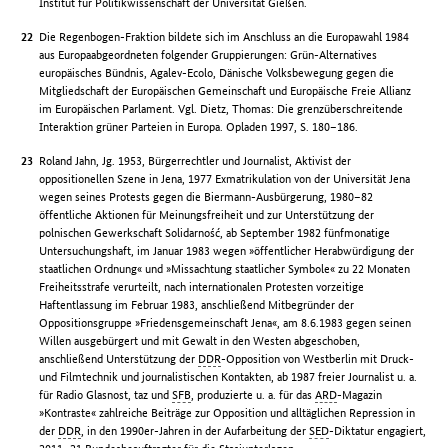
Institut für Politikwissenschaft der Universität Gießen.
Die Regenbogen-Fraktion bildete sich im Anschluss an die Europawahl 1984
aus Europaabgeordneten folgender Gruppierungen: Grün-Alternatives
europäisches Bündnis, Agalev-Ecolo, Dänische Volksbewegung gegen die
Mitgliedschaft der Europäischen Gemeinschaft und Europäische Freie Allianz
im Europäischen Parlament. Vgl. Dietz, Thomas: Die grenzüberschreitende
Interaktion grüner Parteien in Europa. Opladen 1997, S. 180–186.
Roland Jahn, Jg. 1953, Bürgerrechtler und Journalist, Aktivist der
oppositionellen Szene in Jena, 1977 Exmatrikulation von der Universität Jena
wegen seines Protests gegen die Biermann-Ausbürgerung, 1980–82
öffentliche Aktionen für Meinungsfreiheit und zur Unterstützung der
polnischen Gewerkschaft Solidarność, ab September 1982 fünfmonatige
Untersuchungshaft, im Januar 1983 wegen »öffentlicher Herabwürdigung der
staatlichen Ordnung« und »Missachtung staatlicher Symbole« zu 22 Monaten
Freiheitsstrafe verurteilt, nach internationalen Protesten vorzeitige
Haftentlassung im Februar 1983, anschließend Mitbegründer der
Oppositionsgruppe »Friedensgemeinschaft Jena«, am 8.6.1983 gegen seinen
Willen ausgebürgert und mit Gewalt in den Westen abgeschoben,
anschließend Unterstützung der
DDR
-Opposition von Westberlin mit Druck-
und Filmtechnik und journalistischen Kontakten, ab 1987 freier Journalist u. a.
für Radio Glasnost, taz und
SFB
, produzierte u. a. für das
ARD
-Magazin
»Kontraste« zahlreiche Beiträge zur Opposition und alltäglichen Repression in
der
DDR
, in den 1990er-Jahren in der Aufarbeitung der
SED
-Diktatur engagiert,