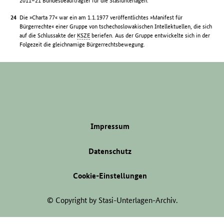
2011–21 Bundesbeauftragter für die Stasiunterlagen.
Die »Charta 77« war ein am 1.1.1977 veröffentlichtes »Manifest für
Bürgerrechte« einer Gruppe von tschechoslowakischen Intellektuellen, die sich
auf die Schlussakte der
KSZE
beriefen. Aus der Gruppe entwickelte sich in der
Folgezeit die gleichnamige Bürgerrechtsbewegung.
Impressum
Datenschutz
Cookie-Einstellungen
© Copyright by Stasi-Unterlagen-Archiv.