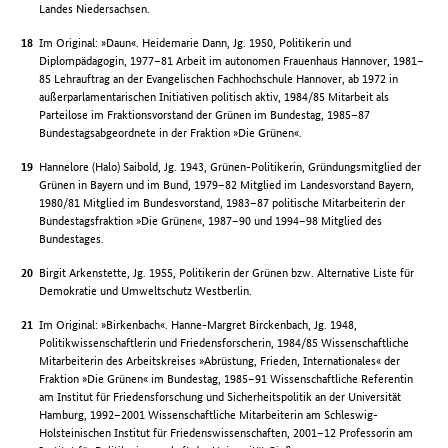
Landes Niedersachsen.
Im Original: »Daun«. Heidemarie Dann, Jg. 1950, Politikerin und
Diplompädagogin, 1977–81 Arbeit im autonomen Frauenhaus Hannover, 1981–
85 Lehrauftrag an der Evangelischen Fachhochschule Hannover, ab 1972 in
außerparlamentarischen Initiativen politisch aktiv, 1984/85 Mitarbeit als
Parteilose im Fraktionsvorstand der Grünen im Bundestag, 1985–87
Bundestagsabgeordnete in der Fraktion »Die Grünen«.
Hannelore (Halo) Saibold, Jg. 1943, Grünen-Politikerin, Gründungsmitglied der
Grünen in Bayern und im Bund, 1979–82 Mitglied im Landesvorstand Bayern,
1980/81 Mitglied im Bundesvorstand, 1983–87 politische Mitarbeiterin der
Bundestagsfraktion »Die Grünen«, 1987–90 und 1994–98 Mitglied des
Bundestages.
Birgit Arkenstette, Jg. 1955, Politikerin der Grünen bzw. Alternative Liste für
Demokratie und Umweltschutz Westberlin.
Im Original: »Birkenbach«. Hanne-Margret Birckenbach, Jg. 1948,
Politikwissenschaftlerin und Friedensforscherin, 1984/85 Wissenschaftliche
Mitarbeiterin des Arbeitskreises »Abrüstung, Frieden, Internationales« der
Fraktion »Die Grünen« im Bundestag, 1985–91 Wissenschaftliche Referentin
am Institut für Friedensforschung und Sicherheitspolitik an der Universität
Hamburg, 1992–2001 Wissenschaftliche Mitarbeiterin am Schleswig-
Holsteinischen Institut für Friedenswissenschaften, 2001–12 Professorin am