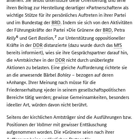
ansehen. Sie selbst unterstütze diese Orientierung und sehe
ihren Beitrag zur Herstellung derartiger »Partnerschaften« als
wichtige Stütze für ihr persönliches Auftreten in ihrer Partei
und im Bundestag der
BRD
. Indem sie sich von den Aktivitäten
der Führungskräfte der Partei »Die Grünen« der
BRD
, Petra
6
7
Kelly
und Gert
Bastian,
zur Unterstützung oppositioneller
Kräfte in der
DDR
distanzierte (dazu wurde durch das
MfS
bereits informiert), wies sie ihre Gesprächspartner darauf hin,
die »Amtskirche« in der
DDR
nicht durch unüberlegte
Aktionen zu belasten. Eine gleiche Aufforderung richtete sie
an die anwesende Bärbel
Bohley –
bezogen auf deren
»Anhang«. Ihrer Meinung nach müsse für die
Friedenserhaltung »jeder in seinem gesellschaftspolitischen
Bereich« tätig werden; gewisse Gemeinsamkeiten, besonders
ideeller Art, würden davon nicht berührt.
Seitens der kirchlichen Amtsträger sind die Ausführungen bzw.
Positionen der
Vollmer
mit gewisser Enttäuschung
aufgenommen worden. Die »Grünen« seien nach ihrer