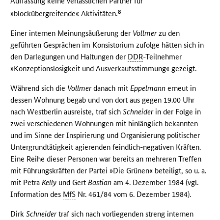
Auffassung keine verlässlichen Partner für
8
»blockübergreifende« Aktivitäten.
Einer internen Meinungsäußerung der
Vollmer
zu den
geführten Gesprächen im Konsistorium zufolge hätten sich in
den Darlegungen und Haltungen der
DDR
-Teilnehmer
»Konzeptionslosigkeit und Ausverkaufsstimmung« gezeigt.
Während sich die
Vollmer
danach mit
Eppelmann
erneut in
dessen Wohnung begab und von dort aus gegen 19.00 Uhr
nach Westberlin ausreiste, traf sich
Schneider
in der Folge in
zwei verschiedenen Wohnungen mit hinlänglich bekannten
und im Sinne der Inspirierung und Organisierung politischer
Untergrundtätigkeit agierenden feindlich-negativen Kräften.
Eine Reihe dieser Personen war bereits an mehreren Treffen
mit Führungskräften der Partei »Die Grünen« beteiligt, so u. a.
mit Petra
Kelly
und Gert
Bastian
am 4. Dezember 1984 (vgl.
Information des
MfS
Nr. 461/84 vom 6. Dezember 1984).
Dirk
Schneider
traf sich nach vorliegenden streng internen