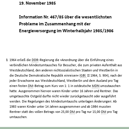
19. November 1985
Information Nr. 467/85 über die wesentlichsten
Probleme im Zusammenhang mit der
Energieversorgung im Winterhalbjahr 1985/1986
1964 erließ die
DDR
-Regierung die »Anordnung über die Einführung eines
verbindlichen Mindestumtausches für Besucher, die zum privaten Aufenthalt aus
Westdeutschland, den anderen nichtsozialistischen Staaten und Westberlin in
die Deutsche Demokratische Republik einreisen« (
GBl.
II 1964, S. 904), nach der
jeder Erwachsene aus Westdeutschland, Westberlin und dem Ausland pro Tag
einen festen
DM
-Betrag zum Kurs von 1: 1 in ostdeutsche
MDN
umzutauschen
hatte. Ausgenommen hiervon waren Kinder unter 16 Jahren und Rentner. Das
umgetauschte Ostgeld durfte nicht wieder zurückgetauscht oder ausgeführt
werden. Die Regelungen des Mindestumtauschs unterlagen Änderungen: Ab
1983 waren Kinder unter 14 Jahren ausgenommen und ab 1984 mussten
Rentner statt des vollen Betrags von 25,00
DM
pro Tag nur 15,00
DM
pro Tag
umtauschen.