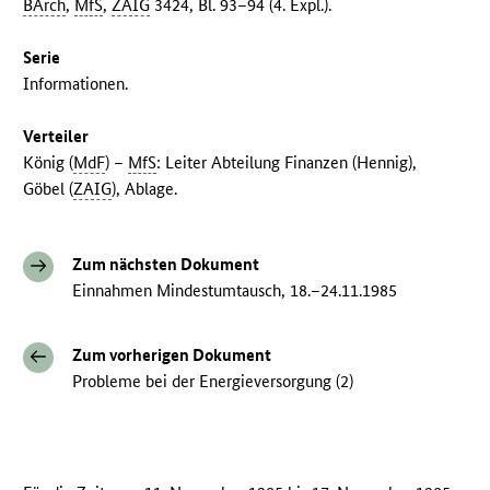
BArch
,
MfS
,
ZAIG
3424, Bl. 93–94 (4. Expl.).
Serie
Informationen.
Verteiler
König (
MdF
) –
MfS
: Leiter Abteilung Finanzen (Hennig),
Göbel (
ZAIG
), Ablage.
Zum nächsten Dokument
Einnahmen Mindestumtausch, 18.–24.11.1985
Zum vorherigen Dokument
Probleme bei der Energieversorgung (2)