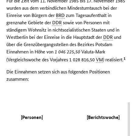
Für die Zeit vom 11. November 1985 bis 17. November 1985
wurden aus dem verbindlichen Mindestumtausch bei der
Einreise von Bürgern der
BRD
zum Tagesaufenthalt in
grenznahe Gebiete der
DDR
sowie von Personen mit
ständigem Wohnsitz in nichtsozialistischen Staaten und in
Westberlin bei der Einreise in die Hauptstadt der
DDR
und
über die Grenzübergangsstellen des Bezirkes Potsdam
Einnahmen in Höhe von
1 046 225,50
Valuta-Mark
1
(Vergleichswoche des Vorjahres 1 028 816,50
VM
) realisiert.
Die Einnahmen setzen sich aus folgenden Positionen
zusammen:
(V
[Personen]
[Berichtswoche]