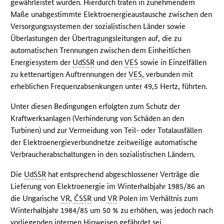
gewährleistet wurden. Hierdurch traten in zunehmendem
Maße unabgestimmte Elektroenergieaustausche zwischen den
Versorgungssystemen der sozialistischen Länder sowie
Überlastungen der Übertragungsleitungen auf, die zu
automatischen Trennungen zwischen dem Einheitlichen
Energiesystem der
UdSSR
und den
VES
sowie in Einzelfällen
zu kettenartigen Auftrennungen der
VES
, verbunden mit
erheblichen Frequenzabsenkungen unter 49,5 Hertz, führten.
Unter diesen Bedingungen erfolgten zum Schutz der
Kraftwerksanlagen (Verhinderung von Schäden an den
Turbinen) und zur Vermeidung von Teil- oder Totalausfällen
der Elektroenergieverbundnetze zeitweilige automatische
Verbraucherabschaltungen in den sozialistischen Ländern.
Die
UdSSR
hat entsprechend abgeschlossener Verträge die
Lieferung von Elektroenergie im Winterhalbjahr 1985/86 an
die Ungarische
VR
,
ČSSR
und
VR
Polen im Verhältnis zum
Winterhalbjahr 1984/85 um 50 % zu erhöhen, was jedoch nach
vorliegenden internen Hinweisen gefährdet sei.