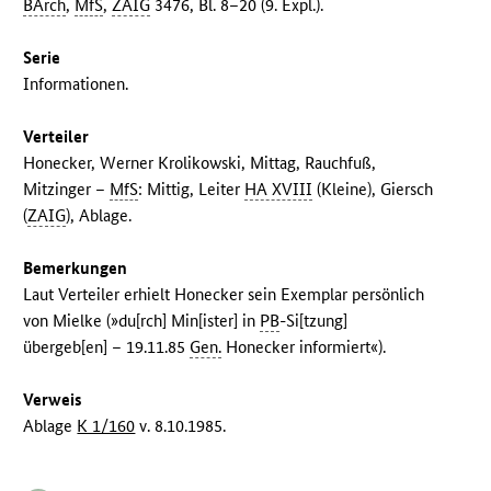
BArch
,
MfS
,
ZAIG
3476, Bl. 8–20 (9. Expl.).
Serie
Informationen.
Verteiler
Honecker, Werner Krolikowski, Mittag, Rauchfuß,
Mitzinger –
MfS
: Mittig, Leiter
HA XVIII
(Kleine), Giersch
(
ZAIG
), Ablage.
Bemerkungen
Laut Verteiler erhielt Honecker sein Exemplar persönlich
von Mielke (»du[rch] Min[ister] in
PB
-Si[tzung]
übergeb[en] – 19.11.85
Gen.
Honecker informiert«).
Verweis
Ablage
K 1/160
v. 8.10.1985.