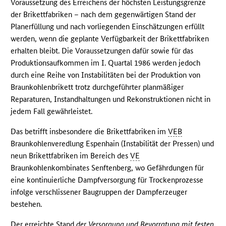
Voraussetzung des Erreichens der höchsten Leistungsgrenze
der Brikettfabriken – nach dem gegenwärtigen Stand der
Planerfüllung und nach vorliegenden Einschätzungen erfüllt
werden, wenn die geplante Verfügbarkeit der Brikettfabriken
erhalten bleibt. Die Voraussetzungen dafür sowie für das
Produktionsaufkommen im I. Quartal 1986 werden jedoch
durch eine Reihe von Instabilitäten bei der Produktion von
Braunkohlenbrikett trotz durchgeführter planmäßiger
Reparaturen, Instandhaltungen und Rekonstruktionen nicht in
jedem Fall gewährleistet.
Das betrifft insbesondere die Brikettfabriken im
VEB
Braunkohlenveredlung Espenhain (Instabilität der Pressen) und
neun Brikettfabriken im Bereich des
VE
Braunkohlenkombinates Senftenberg, wo Gefährdungen für
eine kontinuierliche Dampfversorgung für Trockenprozesse
infolge verschlissener Baugruppen der Dampferzeuger
bestehen.
Der erreichte Stand
der Versorgung und Bevorratung mit festen