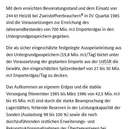
Mit dem erreichten Bevorratungsstand und dem Einsatz von
6
244 kt Heizöl bei Zweistoffverbrauchern
in IV. Quartal 1985
sind die Voraussetzungen zur Erreichung des
Jahresendbestandes von 700 Mio. m3 Importerdgas in den
Untergrundgasspeichern gegeben.
Die als sicher eingeschätzte festgelegte Ausspeiseleistung aus
den Untergrundgasspeichern (19,8 Mio. m3/Tag) bietet unter
der Voraussetzung der geplanten Importe aus der
UdSSR
die
Gewähr, den eingeschätzten Spitzenbedarf von 27 bis 30 Mio.
m3 Importerdgas/Tag zu decken.
Das Aufkommen an
eigenem Erdgas
und die stabile
Versorgung (November 1985 bis März 1986 von 42,5 Mio. m3
bis 45 Mio. m3) sind durch die starke Beanspruchung der
Lagerstätten, fehlende Reserven in der Leistungskapazität der
Sonden (Auslastung 98 bis 100 %) sowie die noch
durchzuführenden restlichen Erweiterungs- und
Rekonstruktionsmaßnahmen der Übertageanlagen bei