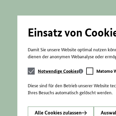
Direkt
zum
Seiteninhalt
springen
Einsatz von Cooki
Damit Sie unsere Website optimal nutzen könn
dienen der anonymen Webanalyse oder ermögl
Notwendige
Matomo
Notwendige Cookies
Matomo W
Cookies
Webstatistik
Diese sind für den Betrieb unserer Website t
Ihres Besuchs automatisch gelöscht werden.
Alle Cookies zulassen
Auswah