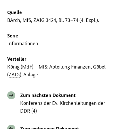
Quelle
BArch
,
MfS
,
ZAIG
3424, Bl. 73–74 (4. Expl.).
Serie
Informationen.
Verteiler
König (
MdF
) –
MfS
: Abteilung Finanzen, Göbel
(
ZAIG
), Ablage.
Zum nächsten Dokument
Konferenz der Ev. Kirchenleitungen der
DDR (4)
Zum vorherigen Dokument