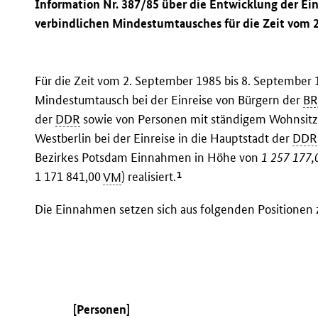
Information Nr. 387/85 über die Entwicklung der E
verbindlichen Mindestumtausches für die Zeit vom 
Für die Zeit vom 2. September 1985 bis 8. September
Mindestumtausch bei der Einreise von Bürgern der
B
der
DDR
sowie von Personen mit ständigem Wohnsitz i
Westberlin bei der Einreise in die Hauptstadt der
DDR
Bezirkes Potsdam Einnahmen in Höhe von
1 257 177,
1
1 171 841,00
VM
) realisiert.
Die Einnahmen setzen sich aus folgenden Positione
[Personen]