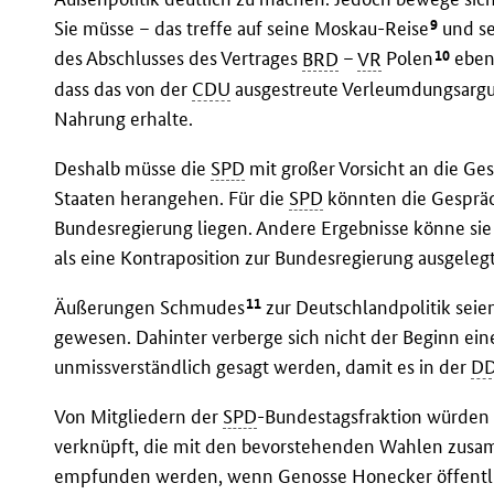
9
Sie müsse – das treffe auf seine Moskau-Reise
und se
10
des Abschlusses des Vertrages
BRD
–
VR
Polen
ebens
dass das von der
CDU
ausgestreute Verleumdungsarg
Nahrung erhalte.
Deshalb müsse die
SPD
mit großer Vorsicht an die Ges
Staaten herangehen. Für die
SPD
könnten die Gespräc
Bundesregierung liegen. Andere Ergebnisse könne sie n
als eine Kontraposition zur Bundesregierung ausgeleg
11
Äußerungen Schmudes
zur Deutschlandpolitik seie
gewesen. Dahinter verberge sich nicht der Beginn ein
unmissverständlich gesagt werden, damit es in der
D
Von Mitgliedern der
SPD
-Bundestagsfraktion würde
verknüpft, die mit den bevorstehenden Wahlen zusa
empfunden werden, wenn Genosse Honecker öffentlich