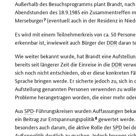
Außerhalb des Besuchsprogramms plant Brandt, nach 
Abendstunden des 18.9.1985 ein Zusammentreffen mi
7
Merseburger
(eventuell auch in der Residenz in Nie
Es wird mit einem Teilnehmerkreis von ca. 50 Person
erkennbar ist, inwieweit auch Bürger der
DDR
daran t
Wie weiter bekannt wurde, hat Brandt eine Aufstellu
bereits seit längerer Zeit die Einreise in die
DDR
verwe
sich noch nicht entschieden, ob er diese konkreten F
Sprache bringen werde. Er sicherte jedoch zu, sich in d
Aufstellung genannten Personen verwenden zu wollen
Probleme herangetragen worden, die einer mehr oder
Aus
SPD
-Führungskreisen wurden Auffassungen bekan
8
ein Beitrag zur Entspannungspolitik
gewertet werde.
besonders auch darum, die aktive Rolle der
SPD
bei de
Außenpolitik deutlich zu machen. Jedoch bewege sic