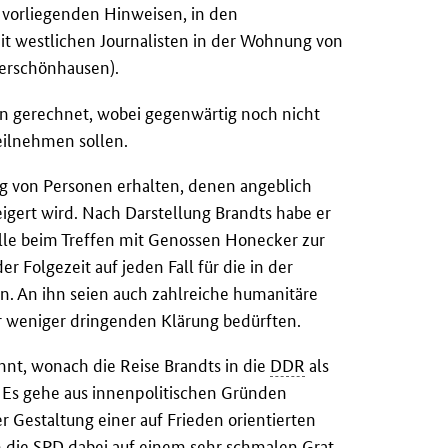
vorliegenden Hinweisen, in den
t westlichen Journalisten in der Wohnung von
derschönhausen).
en gerechnet, wobei gegenwärtig noch nicht
eilnehmen sollen.
ng von Personen erhalten, denen angeblich
igert wird. Nach Darstellung Brandts habe er
älle beim Treffen mit Genossen Honecker zur
er Folgezeit auf jeden Fall für die in der
. An ihn seien auch zahlreiche humanitäre
 weniger dringenden Klärung bedürften.
nt, wonach die Reise Brandts in die
DDR
als
 Es gehe aus innenpolitischen Gründen
r Gestaltung einer auf Frieden orientierten
h die
SPD
dabei auf einem sehr schmalen Grat.