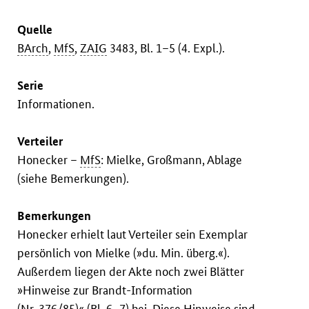
Quelle
BArch
,
MfS
,
ZAIG
3483, Bl. 1–5 (4. Expl.).
Serie
Informationen.
Verteiler
Honecker –
MfS
: Mielke, Großmann, Ablage
(siehe Bemerkungen).
Bemerkungen
Honecker erhielt laut Verteiler sein Exemplar
persönlich von Mielke (»du. Min. überg.«).
Außerdem liegen der Akte noch zwei Blätter
»Hinweise zur Brandt-Information
(Nr. 376/85)« (Bl. 6–7) bei. Diese Hinweise sind