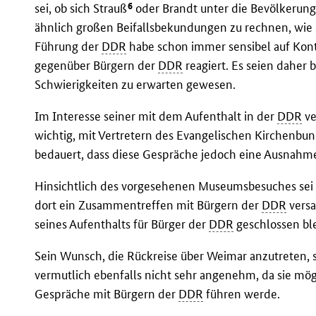
6
sei, ob sich Strauß
oder Brandt unter die Bevölkerun
ähnlich großen Beifallsbekundungen zu rechnen, wie s
Führung der
DDR
habe schon immer sensibel auf Kon
gegenüber Bürgern der
DDR
reagiert. Es seien daher 
Schwierigkeiten zu erwarten gewesen.
Im Interesse seiner mit dem Aufenthalt in der
DDR
ve
wichtig, mit Vertretern des Evangelischen Kirchenbu
bedauert, dass diese Gespräche jedoch eine Ausnahme
Hinsichtlich des vorgesehenen Museumsbesuches sei 
dort ein Zusammentreffen mit Bürgern der
DDR
versa
seines Aufenthalts für Bürger der
DDR
geschlossen bl
Sein Wunsch, die Rückreise über Weimar anzutreten,
vermutlich ebenfalls nicht sehr angenehm, da sie mög
Gespräche mit Bürgern der
DDR
führen werde.