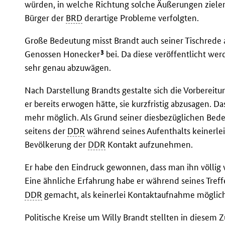
würden, in welche Richtung solche Äußerungen zielen
Bürger der
BRD
derartige Probleme verfolgten.
Große Bedeutung misst Brandt auch seiner Tischrede 
3
Genossen Honecker
bei. Da diese veröffentlicht wer
sehr genau abzuwägen.
Nach Darstellung Brandts gestalte sich die Vorbereitu
er bereits erwogen hätte, sie kurzfristig abzusagen. Da
mehr möglich. Als Grund seiner diesbezüglichen Bedenk
seitens der
DDR
während seines Aufenthalts keinerle
Bevölkerung der
DDR
Kontakt aufzunehmen.
Er habe den Eindruck gewonnen, dass man ihn völlig
Eine ähnliche Erfahrung habe er während seines Treff
DDR
gemacht, als keinerlei Kontaktaufnahme möglich
Politische Kreise um Willy Brandt stellten in diesem