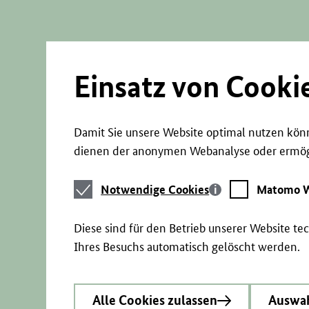
Direkt
zum
Seiteninhalt
springen
Einsatz von Cooki
Damit Sie unsere Website optimal nutzen könn
dienen der anonymen Webanalyse oder ermögl
Notwendige
Matomo
Notwendige Cookies
Matomo W
Cookies
Webstatistik
Diese sind für den Betrieb unserer Website t
Ihres Besuchs automatisch gelöscht werden.
Alle Cookies zulassen
Auswah