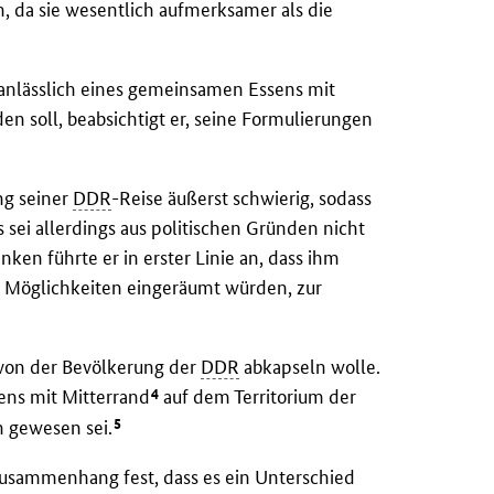
, da sie wesentlich aufmerksamer als die
anlässlich eines gemeinsamen Essens mit
den soll, beabsichtigt er, seine Formulierungen
ng seiner
DDR
-Reise äußerst schwierig, sodass
s sei allerdings aus politischen Gründen nicht
en führte er in erster Linie an, dass ihm
i Möglichkeiten eingeräumt würden, zur
 von der Bevölkerung der
DDR
abkapseln wolle.
4
ens mit Mitterrand
auf dem Territorium der
5
 gewesen sei.
 Zusammenhang fest, dass es ein Unterschied