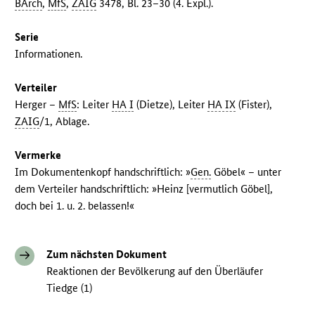
BArch
,
MfS
,
ZAIG
3478, Bl. 23–30 (4. Expl.).
Serie
Informationen.
Verteiler
Herger –
MfS
: Leiter
HA I
(Dietze), Leiter
HA IX
(Fister),
ZAIG
/1, Ablage.
Vermerke
Im Dokumentenkopf handschriftlich: »
Gen.
Göbel« – unter
dem Verteiler handschriftlich: »Heinz [vermutlich Göbel],
doch bei 1. u. 2. belassen!«
Zum nächsten Dokument
Reaktionen der Bevölkerung auf den Überläufer
Tiedge (1)