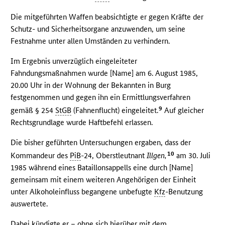
Die mitgeführten Waffen beabsichtigte er gegen Kräfte der
Schutz- und Sicherheitsorgane anzuwenden, um seine
Festnahme unter allen Umständen zu verhindern.
Im Ergebnis unverzüglich eingeleiteter
Fahndungsmaßnahmen wurde [Name] am 6. August 1985,
20.00 Uhr in der Wohnung der Bekannten in Burg
festgenommen und gegen ihn ein Ermittlungsverfahren
9
gemäß § 254
StGB
(Fahnenflucht) eingeleitet.
Auf gleicher
Rechtsgrundlage wurde Haftbefehl erlassen.
Die bisher geführten Untersuchungen ergaben, dass der
10
Kommandeur des
PiB
-24, Oberstleutnant
Illgen,
am 30. Juli
1985 während eines Bataillonsappells eine durch [Name]
gemeinsam mit einem weiteren Angehörigen der Einheit
unter Alkoholeinfluss begangene unbefugte
Kfz
-Benutzung
auswertete.
Dabei kündigte er – ohne sich hierüber mit dem