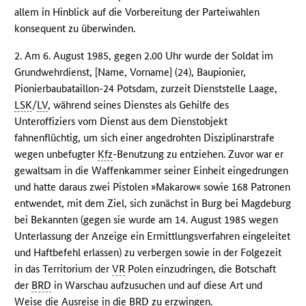
allem in Hinblick auf die Vorbereitung der Parteiwahlen
konsequent zu überwinden.
2. Am 6. August 1985, gegen 2.00 Uhr wurde der Soldat im
Grundwehrdienst, [Name, Vorname] (24), Baupionier,
Pionierbaubataillon-24 Potsdam, zurzeit Dienststelle Laage,
LSK
/
LV
, während seines Dienstes als Gehilfe des
Unteroffiziers vom Dienst aus dem Dienstobjekt
fahnenflüchtig, um sich einer angedrohten Disziplinarstrafe
wegen unbefugter
Kfz
-Benutzung zu entziehen. Zuvor war er
gewaltsam in die Waffenkammer seiner Einheit eingedrungen
und hatte daraus zwei Pistolen »Makarow« sowie 168 Patronen
entwendet, mit dem Ziel, sich zunächst in Burg bei Magdeburg
bei Bekannten (gegen sie wurde am 14. August 1985 wegen
Unterlassung der Anzeige ein Ermittlungsverfahren eingeleitet
und Haftbefehl erlassen) zu verbergen sowie in der Folgezeit
in das Territorium der
VR
Polen einzudringen, die Botschaft
der
BRD
in Warschau aufzusuchen und auf diese Art und
Weise die Ausreise in die
BRD
zu erzwingen.