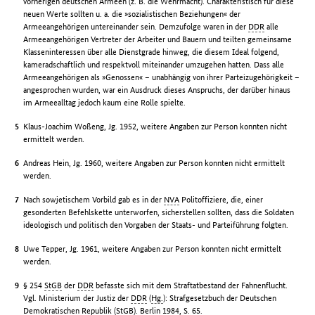
vorherigen deutschen Armeen (z. B. die Wehrmacht). Charakteristisch für diese
neuen Werte sollten u. a. die »sozialistischen Beziehungen« der
Armeeangehörigen untereinander sein. Demzufolge waren in der
DDR
alle
Armeeangehörigen Vertreter der Arbeiter und Bauern und teilten gemeinsame
Klasseninteressen über alle Dienstgrade hinweg, die diesem Ideal folgend,
kameradschaftlich und respektvoll miteinander umzugehen hatten. Dass alle
Armeeangehörigen als »Genossen« – unabhängig von ihrer Parteizugehörigkeit –
angesprochen wurden, war ein Ausdruck dieses Anspruchs, der darüber hinaus
im Armeealltag jedoch kaum eine Rolle spielte.
Klaus-Joachim Woßeng, Jg. 1952, weitere Angaben zur Person konnten nicht
ermittelt werden.
Andreas Hein, Jg. 1960, weitere Angaben zur Person konnten nicht ermittelt
werden.
Nach sowjetischem Vorbild gab es in der
NVA
Politoffiziere, die, einer
gesonderten Befehlskette unterworfen, sicherstellen sollten, dass die Soldaten
ideologisch und politisch den Vorgaben der Staats- und Parteiführung folgten.
Uwe Tepper, Jg. 1961, weitere Angaben zur Person konnten nicht ermittelt
werden.
§ 254
StGB
der
DDR
befasste sich mit dem Straftatbestand der Fahnenflucht.
Vgl. Ministerium der Justiz der
DDR
(
Hg.
): Strafgesetzbuch der Deutschen
Demokratischen Republik (
StGB
). Berlin 1984, S. 65.