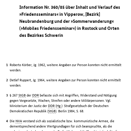
Information Nr. 360/85 über Inhalt und Verlauf des
»Friedensseminars« in Vipperow, [Bezirk]
Neubrandenburg und der »Sommerwanderung«
(»Mobiles Friedensseminar«) in Rostock und Orten
des Bezirkes Schwerin
Roberto Körber, Jg. 1962, weitere Angaben zur Person konnten nicht ermittelt
werden.
Detlef Ruppert, Jg. 1964, weitere Angaben zur Person konnten nicht ermittelt
werden.
§ 267
StGB
der
DDR
befasste sich mit Angriffen, Widerstand und Nötigung
gegen Vorgesetzte, Wachen, Streifen oder andere Militärpersonen. Vgl.
Ministerium der Justiz der
DDR
(
Hg.
): Strafgesetzbuch der Deutschen
Demokratischen Republik (
StGB
). Berlin 1984, S. 68.
Die
NVA
verstand sich als sozialistische bzw. kommunistische Armee, die
dementsprechend andere Wertgrundlagen für sich beanspruchte, als die