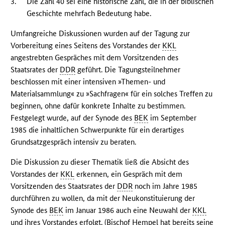
3.
Die Zahl 40 sei eine historische Zahl, die in der biblischen
Geschichte mehrfach Bedeutung habe.
Umfangreiche Diskussionen wurden auf der Tagung zur
Vorbereitung eines Seitens des Vorstandes der
KKL
angestrebten Gespräches mit dem Vorsitzenden des
Staatsrates der
DDR
geführt. Die Tagungsteilnehmer
beschlossen mit einer intensiven »Themen- und
Materialsammlung« zu »Sachfragen« für ein solches Treffen zu
beginnen, ohne dafür konkrete Inhalte zu bestimmen.
Festgelegt wurde, auf der Synode des
BEK
im September
1985 die inhaltlichen Schwerpunkte für ein derartiges
Grundsatzgespräch intensiv zu beraten.
Die Diskussion zu dieser Thematik ließ die Absicht des
Vorstandes der
KKL
erkennen, ein Gespräch mit dem
Vorsitzenden des Staatsrates der
DDR
noch im Jahre 1985
durchführen zu wollen, da mit der Neukonstituierung der
Synode des
BEK
im Januar 1986 auch eine Neuwahl der
KKL
und ihres Vorstandes erfolgt. (Bischof Hempel hat bereits seine