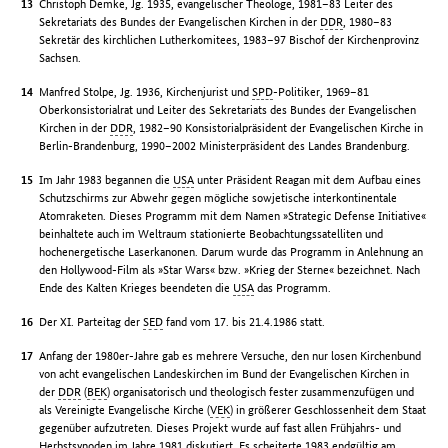
Christoph Demke, Jg. 1935, evangelischer Theologe, 1981–83 Leiter des
Sekretariats des Bundes der Evangelischen Kirchen in der
DDR
, 1980–83
Sekretär des kirchlichen Lutherkomitees, 1983–97 Bischof der Kirchenprovinz
Sachsen.
Manfred Stolpe, Jg. 1936, Kirchenjurist und
SPD
-Politiker, 1969–81
Oberkonsistorialrat und Leiter des Sekretariats des Bundes der Evangelischen
Kirchen in der
DDR
, 1982–90 Konsistorialpräsident der Evangelischen Kirche in
Berlin-Brandenburg, 1990–2002 Ministerpräsident des Landes Brandenburg.
Im Jahr 1983 begannen die
USA
unter Präsident Reagan mit dem Aufbau eines
Schutzschirms zur Abwehr gegen mögliche sowjetische interkontinentale
Atomraketen. Dieses Programm mit dem Namen »Strategic Defense Initiative«
beinhaltete auch im Weltraum stationierte Beobachtungssatelliten und
hochenergetische Laserkanonen. Darum wurde das Programm in Anlehnung an
den Hollywood-Film als »Star Wars« bzw. »Krieg der Sterne« bezeichnet. Nach
Ende des Kalten Krieges beendeten die
USA
das Programm.
Der XI. Parteitag der
SED
fand vom 17. bis 21.4.1986 statt.
Anfang der 1980er-Jahre gab es mehrere Versuche, den nur losen Kirchenbund
von acht evangelischen Landeskirchen im Bund der Evangelischen Kirchen in
der
DDR
(
BEK
) organisatorisch und theologisch fester zusammenzufügen und
als Vereinigte Evangelische Kirche (
VEK
) in größerer Geschlossenheit dem Staat
gegenüber aufzutreten. Dieses Projekt wurde auf fast allen Frühjahrs- und
Herbstsynoden im Jahre 1981 diskutiert. Es scheiterte 1983 endgültig am