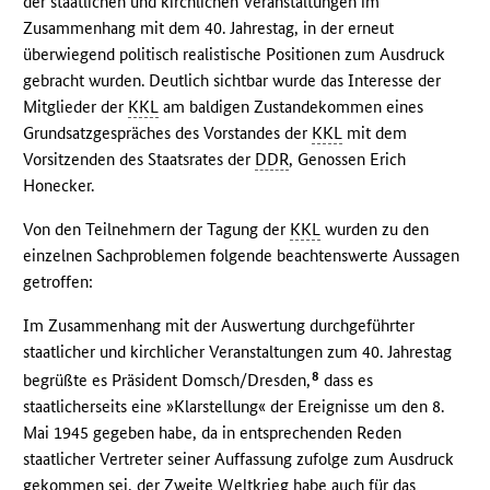
der staatlichen und kirchlichen Veranstaltungen im
Zusammenhang mit dem 40. Jahrestag, in der erneut
überwiegend politisch realistische Positionen zum Ausdruck
gebracht wurden. Deutlich sichtbar wurde das Interesse der
Mitglieder der
KKL
am baldigen Zustandekommen eines
Grundsatzgespräches des Vorstandes der
KKL
mit dem
Vorsitzenden des Staatsrates der
DDR
, Genossen Erich
Honecker.
Von den Teilnehmern der Tagung der
KKL
wurden zu den
einzelnen Sachproblemen folgende beachtenswerte Aussagen
getroffen:
Im Zusammenhang mit der Auswertung durchgeführter
staatlicher und kirchlicher Veranstaltungen zum 40. Jahrestag
8
begrüßte es Präsident Domsch/Dresden,
dass es
staatlicherseits eine »Klarstellung« der Ereignisse um den 8.
Mai 1945 gegeben habe, da in entsprechenden Reden
staatlicher Vertreter seiner Auffassung zufolge zum Ausdruck
gekommen sei, der Zweite Weltkrieg habe auch für das