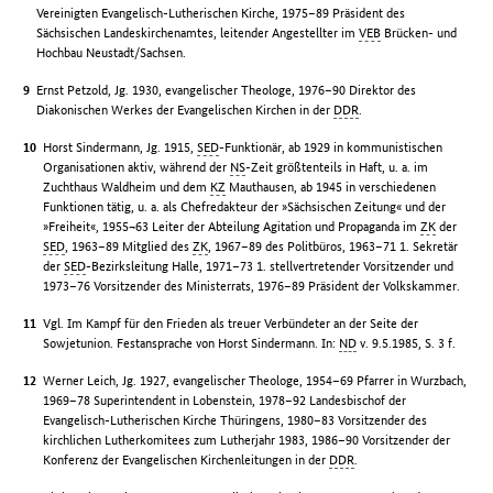
Vereinigten Evangelisch-Lutherischen Kirche, 1975–89 Präsident des
Sächsischen Landeskirchenamtes, leitender Angestellter im
VEB
Brücken- und
Hochbau Neustadt/Sachsen.
Ernst Petzold, Jg. 1930, evangelischer Theologe, 1976–90 Direktor des
Diakonischen Werkes der Evangelischen Kirchen in der
DDR
.
Horst Sindermann, Jg. 1915,
SED
-Funktionär, ab 1929 in kommunistischen
Organisationen aktiv, während der
NS
-Zeit größtenteils in Haft, u. a. im
Zuchthaus Waldheim und dem
KZ
Mauthausen, ab 1945 in verschiedenen
Funktionen tätig, u. a. als Chefredakteur der »Sächsischen Zeitung« und der
»Freiheit«, 1955¬63 Leiter der Abteilung Agitation und Propaganda im
ZK
der
SED
, 1963–89 Mitglied des
ZK
, 1967–89 des Politbüros, 1963–71 1. Sekretär
der
SED
-Bezirksleitung Halle, 1971–73 1. stellvertretender Vorsitzender und
1973–76 Vorsitzender des Ministerrats, 1976–89 Präsident der Volkskammer.
Vgl. Im Kampf für den Frieden als treuer Verbündeter an der Seite der
Sowjetunion. Festansprache von Horst Sindermann. In:
ND
v. 9.5.1985, S. 3 f.
Werner Leich, Jg. 1927, evangelischer Theologe, 1954–69 Pfarrer in Wurzbach,
1969–78 Superintendent in Lobenstein, 1978–92 Landesbischof der
Evangelisch-Lutherischen Kirche Thüringens, 1980–83 Vorsitzender des
kirchlichen Lutherkomitees zum Lutherjahr 1983, 1986–90 Vorsitzender der
Konferenz der Evangelischen Kirchenleitungen in der
DDR
.