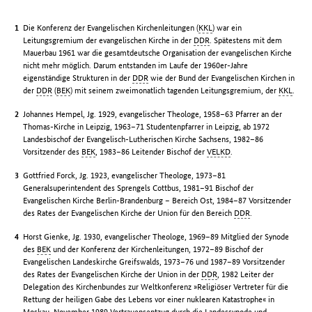
Die Konferenz der Evangelischen Kirchenleitungen (
KKL
) war ein
Leitungsgremium der evangelischen Kirche in der
DDR
. Spätestens mit dem
Mauerbau 1961 war die gesamtdeutsche Organisation der evangelischen Kirche
nicht mehr möglich. Darum entstanden im Laufe der 1960er-Jahre
eigenständige Strukturen in der
DDR
wie der Bund der Evangelischen Kirchen in
der
DDR
(
BEK
) mit seinem zweimonatlich tagenden Leitungsgremium, der
KKL
.
Johannes Hempel, Jg. 1929, evangelischer Theologe, 1958–63 Pfarrer an der
Thomas-Kirche in Leipzig, 1963–71 Studentenpfarrer in Leipzig, ab 1972
Landesbischof der Evangelisch-Lutherischen Kirche Sachsens, 1982–86
Vorsitzender des
BEK
, 1983–86 Leitender Bischof der
VELKD
.
Gottfried Forck, Jg. 1923, evangelischer Theologe, 1973–81
Generalsuperintendent des Sprengels Cottbus, 1981–91 Bischof der
Evangelischen Kirche Berlin-Brandenburg – Bereich Ost, 1984–87 Vorsitzender
des Rates der Evangelischen Kirche der Union für den Bereich
DDR
.
Horst Gienke, Jg. 1930, evangelischer Theologe, 1969–89 Mitglied der Synode
des
BEK
und der Konferenz der Kirchenleitungen, 1972–89 Bischof der
Evangelischen Landeskirche Greifswalds, 1973–76 und 1987–89 Vorsitzender
des Rates der Evangelischen Kirche der Union in der
DDR
, 1982 Leiter der
Delegation des Kirchenbundes zur Weltkonferenz »Religiöser Vertreter für die
Rettung der heiligen Gabe des Lebens vor einer nuklearen Katastrophe« in
Moskau, November 1989 Vertrauensentzug durch die Landessynode und