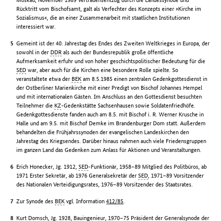
Rücktritt vom Bischofsamt, galt als Verfechter des Konzepts einer »Kirche im
Sozialismus«, die an einer Zusammenarbeit mit staatlichen Institutionen
interessiert war.
Gemeint ist der 40. Jahrestag des Endes des Zweiten Weltkrieges in Europa, der
sowohl in der
DDR
als auch der Bundesrepublik große öffentliche
Aufmerksamkeit erfuhr und von hoher geschichtspolitischer Bedeutung für die
SED
war, aber auch für die Kirchen eine besondere Rolle spielte. So
veranstaltete etwa der
BEK
am 8.5.1985 einen zentralen Gedenkgottesdienst in
der Ostberliner Marienkirche mit einer Predigt von Bischof Johannes Hempel
und mit internationalen Gästen. Im Anschluss an den Gottesdienst besuchten
Teilnehmer die
KZ
-Gedenkstätte Sachsenhausen sowie Soldatenfriedhöfe.
Gedenkgottesdienste fanden auch am 8.5. mit Bischof i. R. Werner Krusche in
Halle und am 9.5. mit Bischof Demke im Brandenburger Dom statt. Außerdem
behandelten die Frühjahrssynoden der evangelischen Landeskirchen den
Jahrestag des Kriegsendes. Darüber hinaus nahmen auch viele Friedensgruppen
im ganzen Land das Gedenken zum Anlass für Aktionen und Veranstaltungen.
Erich Honecker, Jg. 1912,
SED
-Funktionär, 1958–89 Mitglied des Politbüros, ab
1971 Erster Sekretär, ab 1976 Generalsekretär der
SED
, 1971–89 Vorsitzender
des Nationalen Verteidigungsrates, 1976–89 Vorsitzender des Staatsrates.
Zur Synode des
BEK
vgl. Information
412/85
.
Kurt Domsch, Jg. 1928, Bauingenieur, 1970–75 Präsident der Generalsynode der