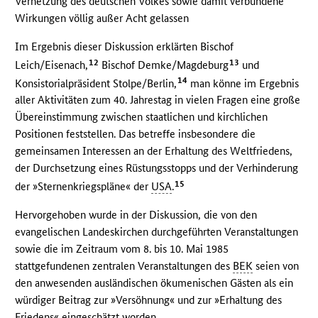
Verhetzung des deutschen Volkes sowie damit verbundene
Wirkungen völlig außer Acht gelassen
Im Ergebnis dieser Diskussion erklärten Bischof
12
13
Leich/Eisenach,
Bischof Demke/Magdeburg
und
14
Konsistorialpräsident Stolpe/Berlin,
man könne im Ergebnis
aller Aktivitäten zum 40. Jahrestag in vielen Fragen eine große
Übereinstimmung zwischen staatlichen und kirchlichen
Positionen feststellen. Das betreffe insbesondere die
gemeinsamen Interessen an der Erhaltung des Weltfriedens,
der Durchsetzung eines Rüstungsstopps und der Verhinderung
15
der »Sternenkriegspläne« der
USA
.
Hervorgehoben wurde in der Diskussion, die von den
evangelischen Landeskirchen durchgeführten Veranstaltungen
sowie die im Zeitraum vom 8. bis 10. Mai 1985
stattgefundenen zentralen Veranstaltungen des
BEK
seien von
den anwesenden ausländischen ökumenischen Gästen als ein
würdiger Beitrag zur »Versöhnung« und zur »Erhaltung des
Friedens« eingeschätzt worden.