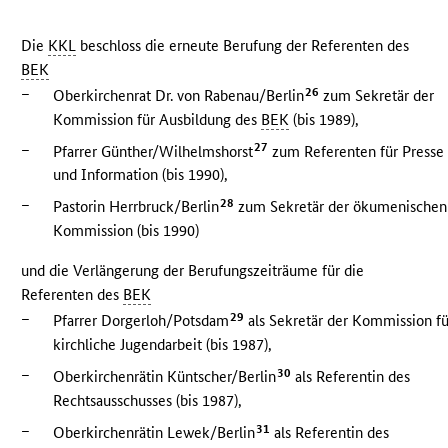
Die
KKL
beschloss die erneute Berufung der Referenten des
BEK
–
26
Oberkirchenrat Dr. von Rabenau/Berlin
zum Sekretär der
Kommission für Ausbildung des
BEK
(bis 1989),
–
27
Pfarrer Günther/Wilhelmshorst
zum Referenten für Presse
und Information (bis 1990),
–
28
Pastorin Herrbruck/Berlin
zum Sekretär der ökumenischen
Kommission (bis 1990)
und die Verlängerung der Berufungszeiträume für die
Referenten des
BEK
–
29
Pfarrer Dorgerloh/Potsdam
als Sekretär der Kommission fü
kirchliche Jugendarbeit (bis 1987),
–
30
Oberkirchenrätin Küntscher/Berlin
als Referentin des
Rechtsausschusses (bis 1987),
–
31
Oberkirchenrätin Lewek/Berlin
als Referentin des