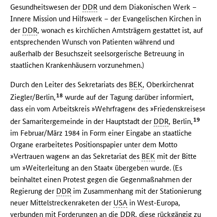
Gesundheitswesen der
DDR
und dem Diakonischen Werk –
Innere Mission und Hilfswerk – der Evangelischen Kirchen in
der
DDR
, wonach es kirchlichen Amtsträgern gestattet ist, auf
entsprechenden Wunsch von Patienten während und
außerhalb der Besuchszeit seelsorgerische Betreuung in
staatlichen Krankenhäusern vorzunehmen.)
Durch den Leiter des Sekretariats des
BEK
, Oberkirchenrat
18
Ziegler/Berlin,
wurde auf der Tagung darüber informiert,
dass ein vom Arbeitskreis »Wehrfragen« des »Friedenskreises«
19
der Samaritergemeinde in der Hauptstadt der
DDR
, Berlin,
im Februar/März 1984 in Form einer Eingabe an staatliche
Organe erarbeitetes Positionspapier unter dem Motto
»Vertrauen wagen« an das Sekretariat des
BEK
mit der Bitte
um »Weiterleitung an den Staat« übergeben wurde. (Es
beinhaltet einen Protest gegen die Gegenmaßnahmen der
Regierung der
DDR
im Zusammenhang mit der Stationierung
neuer Mittelstreckenraketen der
USA
in West-Europa,
verbunden mit Forderungen an die
DDR
, diese rückgängig zu