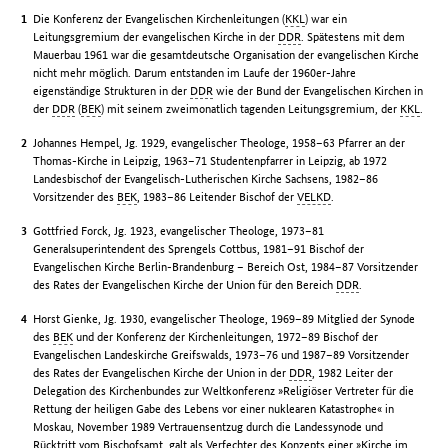
Die Konferenz der Evangelischen Kirchenleitungen (
KKL
) war ein
Leitungsgremium der evangelischen Kirche in der
DDR
. Spätestens mit dem
Mauerbau 1961 war die gesamtdeutsche Organisation der evangelischen Kirche
nicht mehr möglich. Darum entstanden im Laufe der 1960er-Jahre
eigenständige Strukturen in der
DDR
wie der Bund der Evangelischen Kirchen in
der
DDR
(
BEK
) mit seinem zweimonatlich tagenden Leitungsgremium, der
KKL
.
Johannes Hempel, Jg. 1929, evangelischer Theologe, 1958–63 Pfarrer an der
Thomas-Kirche in Leipzig, 1963–71 Studentenpfarrer in Leipzig, ab 1972
Landesbischof der Evangelisch-Lutherischen Kirche Sachsens, 1982–86
Vorsitzender des
BEK
, 1983–86 Leitender Bischof der
VELKD
.
Gottfried Forck, Jg. 1923, evangelischer Theologe, 1973–81
Generalsuperintendent des Sprengels Cottbus, 1981–91 Bischof der
Evangelischen Kirche Berlin-Brandenburg – Bereich Ost, 1984–87 Vorsitzender
des Rates der Evangelischen Kirche der Union für den Bereich
DDR
.
Horst Gienke, Jg. 1930, evangelischer Theologe, 1969–89 Mitglied der Synode
des
BEK
und der Konferenz der Kirchenleitungen, 1972–89 Bischof der
Evangelischen Landeskirche Greifswalds, 1973–76 und 1987–89 Vorsitzender
des Rates der Evangelischen Kirche der Union in der
DDR
, 1982 Leiter der
Delegation des Kirchenbundes zur Weltkonferenz »Religiöser Vertreter für die
Rettung der heiligen Gabe des Lebens vor einer nuklearen Katastrophe« in
Moskau, November 1989 Vertrauensentzug durch die Landessynode und
Rücktritt vom Bischofsamt, galt als Verfechter des Konzepts einer »Kirche im