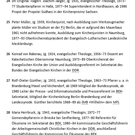
Im Original: »Jäger«. Joachim Jaeger, Jg. 1935, evangelischer Theologe, 1973–
77 Studentenpfarrer in Halle, 1977–94 Superintendent in Nordhausen, ab 1986
Propst der Propstei Südharz in der Kirchenprovinz Sachsen.
Peter Müller, Jg. 1939, Kirchenjurist, nach Ausbildung zum Werkzeugmacher
plante Müller ein Studium an der
FU
Berlin, das er aufgrund des Mauerbaus
1961 nicht aufnehmen konnte, Ausbildung zum Kirchenjuristen in Naumburg,
1977–93 Oberkirchenratspräsident der Evangelisch-Lutherischen Landeskirche
Mecklenburgs.
Konrad von Rabenau, Jg. 1924, evangelischer Theologe, 1956–73 Dozent am
Katechetischen Oberseminar Naumburg, 1973–89 Oberkirchenrat der
Evangelischen Kirche der Union und Ausbildungsreferent im Sekretariat des
Bundes der Evangelischen Kirchen in der
DDR
.
Rolf-Dieter Günther, Jg. 1933, evangelischer Theologe, 1963–73 Pfarrer u. a. in
Brandenburg/Havel und Michendorf, ab 1969 Mitglied der Bundessynode, ab
1980 Leiter der Presse- und Informationsstelle und Pressereferent im
BEK
-
Sekretariat, Mitglied der Kirchenleitung Berlin-Brandenburg und der
Landessynode. Günther berichtete 1968–89 als
IMB
»Wilhelm« dem
MfS
.
Maria Herrbruck, Jg. 1943, evangelische Theologin, 1972–77
Gemeindepfarrerin in Brieske bei Senftenberg, 1977–80 Referentin für
Ökumene im Sekretariat des
BEK
, 1980–84 kommissarische Geschäftsführerin
der Arbeitsgemeinschaft Christlicher Kirchen in der
DDR
, anschließend
Geschäftsführerin der Kommission für Ökumene des
BEK
.