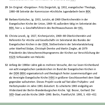
Im Original: »Dorgelow«. Fritz Dorgerloh, Jg. 1932, evangelischer Theologe,
1980–88 Sekretär der Kommission »Kirchliche Jugendarbeit« beim
BEK
.
Barbara Küntscher, Jg. 1933, Juristin, ab 1969 Oberkirchenrätin in der
Evangelischen Kirche der Union, 1969–91 außerdem tätig im Sekretariat des
BEK
, hier u. a. Geschäftsführerin des Rechtsausschusses der
KKL
.
Christa Lewek, Jg. 1927, Kirchenjuristin, 1969–88 Oberkirchenrätin und
Referentin für »Kirche und Gesellschaft« im Sekretariat des Bundes der
Evangelischen Kirchen in der
DDR
, Stellvertreterin der Sekretariatsleitung
unter Manfred Stolpe, Christoph Demke und Martin Ziegler, ab 1979
Präsidentin des Menschenrechtsprogramms der Kirchen zur Verwirklichung der
KSZE
-Schlussakte von Helsinki.
Anfang der 1980er-Jahre gab es mehrere Versuche, den nur losen Kirchenbund
von acht evangelischen Landeskirchen im Bund der Evangelischen Kirchen in
der
DDR
(
BEK
) organisatorisch und theologisch fester zusammenzufügen und
als Vereinigte Evangelische Kirche (
VEK
) in größerer Geschlossenheit dem Staat
gegenüber aufzutreten. Dieses Projekt wurde auf fast allen Frühjahrs- und
Herbstsynoden im Jahre 1981 diskutiert. Es scheiterte 1983 endgültig am
Widerstand der Berlin-Brandenburgischen Kirche. Vgl. Besier, Gerhard: Der
SED
-Staat und die Kirche 1969–1990. Berlin, Frankfurt/M. 1995, S. 450–452.