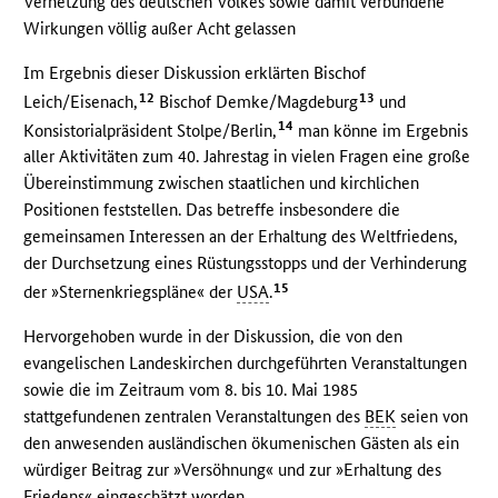
Verhetzung des deutschen Volkes sowie damit verbundene
Wirkungen völlig außer Acht gelassen
Im Ergebnis dieser Diskussion erklärten Bischof
12
13
Leich/Eisenach,
Bischof Demke/Magdeburg
und
14
Konsistorialpräsident Stolpe/Berlin,
man könne im Ergebnis
aller Aktivitäten zum 40. Jahrestag in vielen Fragen eine große
Übereinstimmung zwischen staatlichen und kirchlichen
Positionen feststellen. Das betreffe insbesondere die
gemeinsamen Interessen an der Erhaltung des Weltfriedens,
der Durchsetzung eines Rüstungsstopps und der Verhinderung
15
der »Sternenkriegspläne« der
USA
.
Hervorgehoben wurde in der Diskussion, die von den
evangelischen Landeskirchen durchgeführten Veranstaltungen
sowie die im Zeitraum vom 8. bis 10. Mai 1985
stattgefundenen zentralen Veranstaltungen des
BEK
seien von
den anwesenden ausländischen ökumenischen Gästen als ein
würdiger Beitrag zur »Versöhnung« und zur »Erhaltung des
Friedens« eingeschätzt worden.