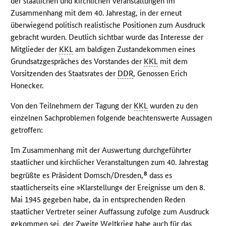
der staatlichen und kirchlichen Veranstaltungen im
Zusammenhang mit dem 40. Jahrestag, in der erneut
überwiegend politisch realistische Positionen zum Ausdruck
gebracht wurden. Deutlich sichtbar wurde das Interesse der
Mitglieder der
KKL
am baldigen Zustandekommen eines
Grundsatzgespräches des Vorstandes der
KKL
mit dem
Vorsitzenden des Staatsrates der
DDR
, Genossen Erich
Honecker.
Von den Teilnehmern der Tagung der
KKL
wurden zu den
einzelnen Sachproblemen folgende beachtenswerte Aussagen
getroffen:
Im Zusammenhang mit der Auswertung durchgeführter
staatlicher und kirchlicher Veranstaltungen zum 40. Jahrestag
8
begrüßte es Präsident Domsch/Dresden,
dass es
staatlicherseits eine »Klarstellung« der Ereignisse um den 8.
Mai 1945 gegeben habe, da in entsprechenden Reden
staatlicher Vertreter seiner Auffassung zufolge zum Ausdruck
gekommen sei, der Zweite Weltkrieg habe auch für das