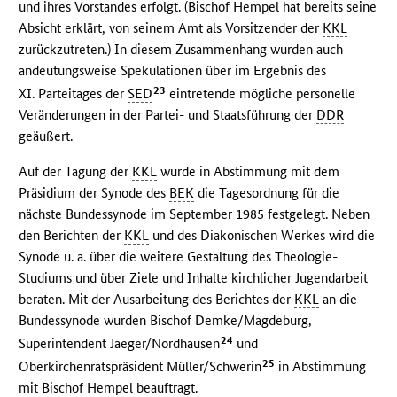
und ihres Vorstandes erfolgt. (Bischof Hempel hat bereits seine
Absicht erklärt, von seinem Amt als Vorsitzender der
KKL
zurückzutreten.) In diesem Zusammenhang wurden auch
andeutungsweise Spekulationen über im Ergebnis des
23
XI. Parteitages der
SED
eintretende mögliche personelle
Veränderungen in der Partei- und Staatsführung der
DDR
geäußert.
Auf der Tagung der
KKL
wurde in Abstimmung mit dem
Präsidium der Synode des
BEK
die Tagesordnung für die
nächste Bundessynode im September 1985 festgelegt. Neben
den Berichten der
KKL
und des Diakonischen Werkes wird die
Synode u. a. über die weitere Gestaltung des Theologie-
Studiums und über Ziele und Inhalte kirchlicher Jugendarbeit
beraten. Mit der Ausarbeitung des Berichtes der
KKL
an die
Bundessynode wurden Bischof Demke/Magdeburg,
24
Superintendent Jaeger/Nordhausen
und
25
Oberkirchenratspräsident Müller/Schwerin
in Abstimmung
mit Bischof Hempel beauftragt.