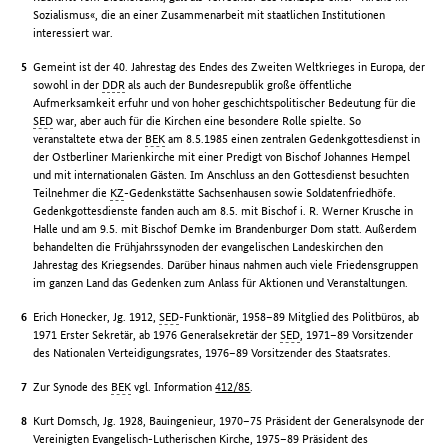
Sozialismus«, die an einer Zusammenarbeit mit staatlichen Institutionen
interessiert war.
Gemeint ist der 40. Jahrestag des Endes des Zweiten Weltkrieges in Europa, der
sowohl in der
DDR
als auch der Bundesrepublik große öffentliche
Aufmerksamkeit erfuhr und von hoher geschichtspolitischer Bedeutung für die
SED
war, aber auch für die Kirchen eine besondere Rolle spielte. So
veranstaltete etwa der
BEK
am 8.5.1985 einen zentralen Gedenkgottesdienst in
der Ostberliner Marienkirche mit einer Predigt von Bischof Johannes Hempel
und mit internationalen Gästen. Im Anschluss an den Gottesdienst besuchten
Teilnehmer die
KZ
-Gedenkstätte Sachsenhausen sowie Soldatenfriedhöfe.
Gedenkgottesdienste fanden auch am 8.5. mit Bischof i. R. Werner Krusche in
Halle und am 9.5. mit Bischof Demke im Brandenburger Dom statt. Außerdem
behandelten die Frühjahrssynoden der evangelischen Landeskirchen den
Jahrestag des Kriegsendes. Darüber hinaus nahmen auch viele Friedensgruppen
im ganzen Land das Gedenken zum Anlass für Aktionen und Veranstaltungen.
Erich Honecker, Jg. 1912,
SED
-Funktionär, 1958–89 Mitglied des Politbüros, ab
1971 Erster Sekretär, ab 1976 Generalsekretär der
SED
, 1971–89 Vorsitzender
des Nationalen Verteidigungsrates, 1976–89 Vorsitzender des Staatsrates.
Zur Synode des
BEK
vgl. Information
412/85
.
Kurt Domsch, Jg. 1928, Bauingenieur, 1970–75 Präsident der Generalsynode der
Vereinigten Evangelisch-Lutherischen Kirche, 1975–89 Präsident des