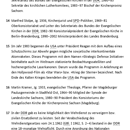
Sekretariats des Bundes der Evangelischen Kirchen in der
DDR
, 1980–83
Sekretär des kirchlichen Lutherkomitees, 1983–97 Bischof der Kirchenprovinz
Sachsen.
Manfred Stolpe, Jg. 1936, Kirchenjurist und
SPD
-Politiker, 1969–81
Oberkonsistorialrat und Leiter des Sekretariats des Bundes der Evangelischen
Kirchen in der
DDR
, 1982–90 Konsistorialpräsident der Evangelischen Kirche in
Berlin-Brandenburg, 1990–2002 Ministerpräsident des Landes Brandenburg.
Im Jahr 1983 begannen die
USA
unter Präsident Reagan mit dem Aufbau eines
Schutzschirms zur Abwehr gegen mögliche sowjetische interkontinentale
Atomraketen. Dieses Programm mit dem Namen »Strategic Defense Initiative«
beinhaltete auch im Weltraum stationierte Beobachtungssatelliten und
hochenergetische Laserkanonen. Darum wurde das Programm in Anlehnung an
den Hollywood-Film als »Star Wars« bzw. »Krieg der Sterne« bezeichnet. Nach
Ende des Kalten Krieges beendeten die
USA
das Programm.
Martin Kramer, Jg. 1933, evangelischer Theologe, Pfarrer der Magdeburger
Paulusgemeinde in Stadtfeld Ost, 1964–90 Mitglied der Synode der
Landeskirche Sachsens, 1980–90 Präsident des Konsistoriums der
Evangelischen Kirche der Kirchenprovinz Sachsen (Magdeburg).
In der
DDR
gab es keine Möglichkeit den Wehrdienst zu verweigern bzw.
zivilen Ersatzdienst zu leisten. Seit der Verabschiedung des
Wehrdienstgesetzes vom 24.1.1962 (
GBl.
I 1962, S. 2–4) bestand in der
DDR
eine 18-monatige Wehrpflicht. Durch eine Anordnung des Nationalen