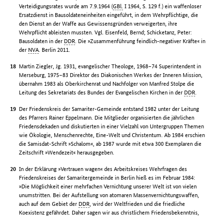
Verteidigungsrates wurde am 7.9.1964 (
GBl.
I 1964, S. 129 f.) ein waffenloser
Ersatzdienst in Bausoldateneinheiten eingeführt, in dem Wehrpflichtige, die
den Dienst an der Waffe aus Gewissensgründen verweigerten, ihre
Wehrpflicht ableisten mussten. Vgl. Eisenfeld, Bernd; Schicketanz, Peter:
Bausoldaten in der
DDR
. Die »Zusammenführung feindlich-negativer Kräfte« in
der
NVA
. Berlin 2011.
Martin Ziegler, Jg. 1931, evangelischer Theologe, 1968–74 Superintendent in
Merseburg, 1975–83 Direktor des Diakonischen Werkes der Inneren Mission,
übernahm 1983 als Oberkirchenrat und Nachfolger von Manfred Stolpe die
Leitung des Sekretariats des Bundes der Evangelischen Kirchen in der
DDR
.
Der Friedenskreis der Samariter-Gemeinde entstand 1982 unter der Leitung
des Pfarrers Rainer Eppelmann. Die Mitglieder organisierten die jährlichen
Friedensdekaden und diskutierten in einer Vielzahl von Untergruppen Themen
wie Ökologie, Menschenrechte, Eine-Welt und Christentum. Ab 1984 erschien
die Samisdat-Schrift »Schalom«, ab 1987 wurde mit etwa 300 Exemplaren die
Zeitschrift »Wendezeit« herausgegeben.
In der Erklärung »Vertrauen wagen« des Arbeitskreises Wehrfragen des
Friedenskreises der Samaritergemeinde in Berlin hieß es im Februar 1984:
»Die Möglichkeit einer mehrfachen Vernichtung unserer Welt ist von vielen
unumstritten. Bei der Aufstellung von atomaren Massenvernichtungswaffen,
auch auf dem Gebiet der
DDR
, wird der Weltfrieden und die friedliche
Koexistenz gefährdet. Daher sagen wir aus christlichem Friedensbekenntnis,