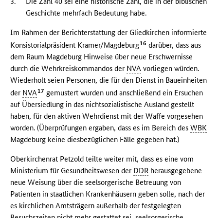
3.
Die Zahl 40 sei eine historische Zahl, die in der biblischen
Geschichte mehrfach Bedeutung habe.
Im Rahmen der Berichterstattung der Gliedkirchen informierte
16
Konsistorialpräsident Kramer/Magdeburg
darüber, dass aus
dem Raum Magdeburg Hinweise über neue Erschwernisse
durch die Wehrkreiskommandos der
NVA
vorliegen würden.
Wiederholt seien Personen, die für den Dienst in Baueinheiten
17
der
NVA
gemustert wurden und anschließend ein Ersuchen
auf Übersiedlung in das nichtsozialistische Ausland gestellt
haben, für den aktiven Wehrdienst mit der Waffe vorgesehen
worden. (Überprüfungen ergaben, dass es im Bereich des
WBK
Magdeburg keine diesbezüglichen Fälle gegeben hat.)
Oberkirchenrat Petzold teilte weiter mit, dass es eine vom
Ministerium für Gesundheitswesen der
DDR
herausgegebene
neue Weisung über die seelsorgerische Betreuung von
Patienten in staatlichen Krankenhäusern geben solle, nach der
es kirchlichen Amtsträgern außerhalb der festgelegten
Besuchszeiten nicht mehr gestattet sei, seelsorgerische