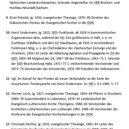
Sächsischen Landeskirchenamtes, leitender Angestellter im
VEB
Brücken- und
Hochbau Neustadt/Sachsen.
Ernst Petzold, Jg. 1930, evangelischer Theologe, 1976–90 Direktor des
Diakonischen Werkes der Evangelischen Kirchen in der
DDR
.
Horst Sindermann, Jg. 1915,
SED
-Funktionär, ab 1929 in kommunistischen
Organisationen aktiv, während der
NS
-Zeit größtenteils in Haft, u. a. im
Zuchthaus Waldheim und dem
KZ
Mauthausen, ab 1945 in verschiedenen
Funktionen tätig, u. a. als Chefredakteur der »Sächsischen Zeitung« und der
»Freiheit«, 1955–63 Leiter der Abteilung Agitation und Propaganda im
ZK
der
SED
, 1963–89 Mitglied des
ZK
, 1967–89 des Politbüros, 1963–71 1. Sekretär
der
SED
-Bezirksleitung Halle, 1971–73 1. stellvertretender Vorsitzender und
1973–76 Vorsitzender des Ministerrats, 1976–89 Präsident der Volkskammer.
Vgl. Im Kampf für den Frieden als treuer Verbündeter an der Seite der
Sowjetunion. Festansprache von Horst Sindermann. In:
ND
v. 9.5.1985, S. 3 f.
Werner Leich, Jg. 1927, evangelischer Theologe, 1954–69 Pfarrer in Wurzbach,
1969–78 Superintendent in Lobenstein, 1978–92 Landesbischof der
Evangelisch-Lutherischen Kirche Thüringens, 1980–83 Vorsitzender des
kirchlichen Lutherkomitees zum Lutherjahr 1983, 1986–90 Vorsitzender der
Konferenz der Evangelischen Kirchenleitungen in der
DDR
.
Christoph Demke, Jg. 1935, evangelischer Theologe, 1981–83 Leiter des