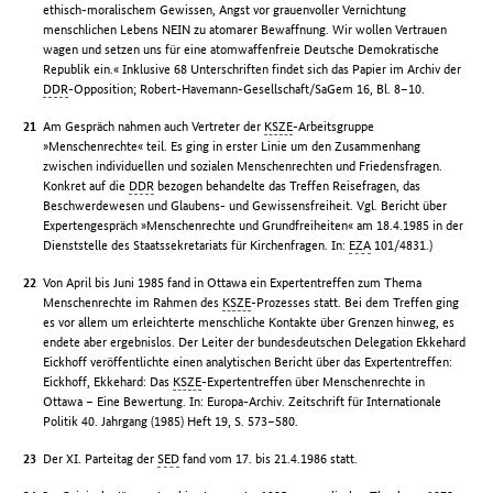
ethisch-moralischem Gewissen, Angst vor grauenvoller Vernichtung
menschlichen Lebens NEIN zu atomarer Bewaffnung. Wir wollen Vertrauen
wagen und setzen uns für eine atomwaffenfreie Deutsche Demokratische
Republik ein.« Inklusive 68 Unterschriften findet sich das Papier im Archiv der
DDR
-Opposition; Robert-Havemann-Gesellschaft/SaGem 16, Bl. 8–10.
Am Gespräch nahmen auch Vertreter der
KSZE
-Arbeitsgruppe
»Menschenrechte« teil. Es ging in erster Linie um den Zusammenhang
zwischen individuellen und sozialen Menschenrechten und Friedensfragen.
Konkret auf die
DDR
bezogen behandelte das Treffen Reisefragen, das
Beschwerdewesen und Glaubens- und Gewissensfreiheit. Vgl. Bericht über
Expertengespräch »Menschenrechte und Grundfreiheiten« am 18.4.1985 in der
Dienststelle des Staatssekretariats für Kirchenfragen. In:
EZA
101/4831.)
Von April bis Juni 1985 fand in Ottawa ein Expertentreffen zum Thema
Menschenrechte im Rahmen des
KSZE
-Prozesses statt. Bei dem Treffen ging
es vor allem um erleichterte menschliche Kontakte über Grenzen hinweg, es
endete aber ergebnislos. Der Leiter der bundesdeutschen Delegation Ekkehard
Eickhoff veröffentlichte einen analytischen Bericht über das Expertentreffen:
Eickhoff, Ekkehard: Das
KSZE
-Expertentreffen über Menschenrechte in
Ottawa – Eine Bewertung. In: Europa-Archiv. Zeitschrift für Internationale
Politik 40. Jahrgang (1985) Heft 19, S. 573–580.
Der XI. Parteitag der
SED
fand vom 17. bis 21.4.1986 statt.