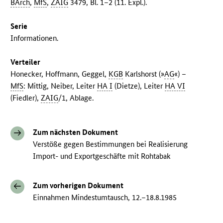
BArch
,
MfS
,
ZAIG
3479, Bl. 1–2 (11. Expl.).
Serie
Informationen.
Verteiler
Honecker, Hoffmann, Geggel,
KGB
Karlshorst (»
AG
«) –
MfS
: Mittig, Neiber, Leiter
HA I
(Dietze), Leiter
HA VI
(Fiedler),
ZAIG
/1, Ablage.
Zum nächsten Dokument
Verstöße gegen Bestimmungen bei Realisierung
Import- und Exportgeschäfte mit Rohtabak
Zum vorherigen Dokument
Einnahmen Mindestumtausch, 12.–18.8.1985