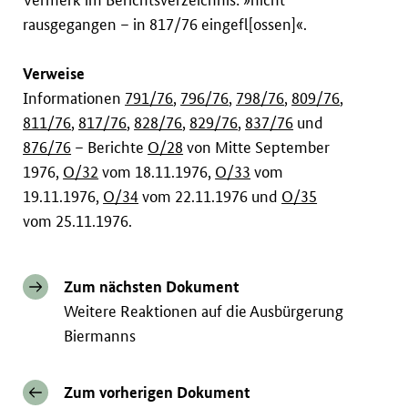
rausgegangen – in 817/76 eingefl[ossen]«.
Verweise
Informationen
791/76
,
796/76
,
798/76
,
809/76
,
811/76
,
817/76
,
828/76
,
829/76
,
837/76
und
876/76
– Berichte
O/28
von Mitte September
1976,
O/32
vom 18.11.1976,
O/33
vom
19.11.1976,
O/34
vom 22.11.1976 und
O/35
vom 25.11.1976.
Zum nächsten Dokument
Weitere Reaktionen auf die Ausbürgerung
Biermanns
Zum vorherigen Dokument