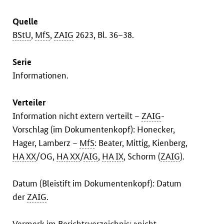
Quelle
BStU
,
MfS
,
ZAIG
2623, Bl. 36–38.
Serie
Informationen.
Verteiler
Information nicht extern verteilt –
ZAIG
-
Vorschlag (im Dokumentenkopf): Honecker,
Hager, Lamberz –
MfS
: Beater, Mittig, Kienberg,
HA XX
/OG,
HA XX
/
AIG
,
HA IX
, Schorm (
ZAIG
).
Datum (Bleistift im Dokumentenkopf): Datum
der
ZAIG
.
Vermerk im Berichtsverzeichnis: »nicht