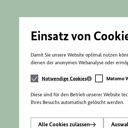
Direkt
zum
Seiteninhalt
springen
Einsatz von Cooki
Damit Sie unsere Website optimal nutzen könn
dienen der anonymen Webanalyse oder ermögl
Notwendige
Matomo
Notwendige Cookies
Matomo W
Cookies
Webstatistik
Diese sind für den Betrieb unserer Website t
Ihres Besuchs automatisch gelöscht werden.
Alle Cookies zulassen
Auswah