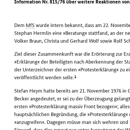
Information Nr. 815/76 über weitere Reaktionen vo
Dem
MfS
wurde intern bekannt, dass am 22. Novembe
Stephan Hermlin eine »Beratung« stattfand, an der n
Volker Braun, Christa und Gerhard Wolf sowie Rolf S
Ziel dieser Zusammenkunft war die Erörterung zur Era
»Erklärung« der Beteiligten nach Aberkennung der St
der Unterzeichner der ersten »Protesterklärung« zu 
1
veröffentlicht werden solle.
Stefan Heym hatte bereits am 21. November 1976 in 
Becker angedeutet, er sei zu der Überzeugung gelangt
ersten »Protesterklärung massiv Front bezogen«; alles 
hauptsächlichen Begründung, die »Protesterklärung«
»anzugreifen«. Dagegen müsse man sich wehren und S
Einwurf, dass dies erneut nur unter Ausnutzung der W