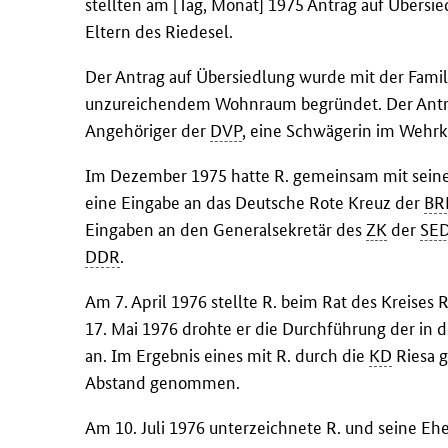
stellten am [Tag, Monat] 1975 Antrag auf Übersi
Eltern des Riedesel.
Der Antrag auf Übersiedlung wurde mit der Fami
unzureichendem Wohnraum begründet. Der Antrag
Angehöriger der
DVP
, eine Schwägerin im Wehrk
Im Dezember 1975 hatte R. gemeinsam mit sein
eine Eingabe an das Deutsche Rote Kreuz der
BR
Eingaben an den Generalsekretär des
ZK
der
SE
DDR
.
Am 7. April 1976 stellte R. beim Rat des Kreises
17. Mai 1976 drohte er die Durchführung der in 
an. Im Ergebnis eines mit R. durch die
KD
Riesa 
Abstand genommen.
Am 10. Juli 1976 unterzeichnete R. und seine Ehef