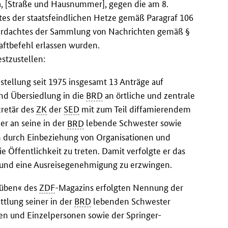
a, [Straße und Hausnummer], gegen die am 8.
s der staatsfeindlichen Hetze gemäß Paragraf 106
erdachtes der Sammlung von Nachrichten gemäß §
aftbefehl erlassen wurden.
stzustellen:
nstellung seit 1975 insgesamt 13 Anträge auf
nd Übersiedlung in die
BRD
an örtliche und zentrale
retär des
ZK
der
SED
mit zum Teil diffamierendem
er an seine in der
BRD
lebende Schwester sowie
m durch Einbeziehung von Organisationen und
 Öffentlichkeit zu treten. Damit verfolgte er das
 und eine Ausreisegenehmigung zu erzwingen.
rüben« des
ZDF
-Magazins erfolgten Nennung der
ttlung seiner in der
BRD
lebenden Schwester
en und Einzelpersonen sowie der Springer-