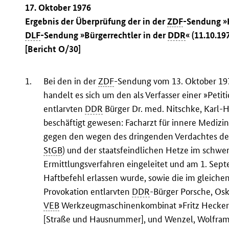
17. Oktober 1976
Ergebnis der Überprüfung der in der
ZDF
-Sendung »H
DLF
-Sendung »Bürgerrechtler in der
DDR
« (11.10.1
[Bericht O/30]
1.
Bei den in der
ZDF
-Sendung vom 13. Oktober 19
handelt es sich um den als Verfasser einer »Pet
entlarvten
DDR
Bürger Dr. med. Nitschke, Karl-H
beschäftigt gewesen: Facharzt für innere Medizin 
gegen den wegen des dringenden Verdachtes der
StGB
) und der staatsfeindlichen Hetze im schwer
Ermittlungsverfahren eingeleitet und am 1. Sep
Haftbefehl erlassen wurde, sowie die im gleich
Provokation entlarvten
DDR
-Bürger Porsche, Osk
VEB
Werkzeugmaschinenkombinat »Fritz Heckert«
[Straße und Hausnummer], und Wenzel, Wolfram, 