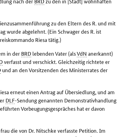
edlung nach der
BRD
zu den in [Stadt] wohnhaften
lienzusammenführung zu den Eltern des R. und mit
 wurde abgelehnt. (Ein Schwager des R. ist
reiskommando Riesa tätig.)
em in der
BRD
lebenden Vater (als
VdN
anerkannt)
D
verfasst und verschickt. Gleichzeitig richtete er
D
und an den Vorsitzenden des Ministerrates der
 Riesa erneut einen Antrag auf Übersiedlung, und am
der
DLF
-Sendung genannten Demonstrativhandlung
geführten Vorbeugungsgespräches hat er davon
rau die von Dr. Nitschke verfasste Petition. Im