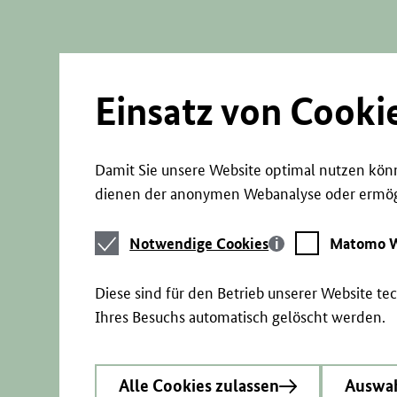
Direkt
zum
Seiteninhalt
springen
Einsatz von Cooki
Damit Sie unsere Website optimal nutzen könn
dienen der anonymen Webanalyse oder ermögl
Notwendige
Matomo
Notwendige Cookies
Matomo W
Cookies
Webstatistik
Diese sind für den Betrieb unserer Website t
Ihres Besuchs automatisch gelöscht werden.
Alle Cookies zulassen
Auswah