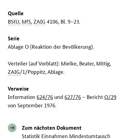
Quelle
BStU
,
MfS
,
ZAIG
4106, Bl. 9–23.
Serie
Ablage O (Reaktion der Bevölkerung).
Verteiler (auf Vorblatt): Mielke, Beater, Mittig,
ZAIG
/1/Poppitz, Ablage.
Verweise
Information
624/76
und
627/76
– Bericht
O/29
von September 1976.
Zum nächsten Dokument
Statistik Einnahmen Mindestumtausch