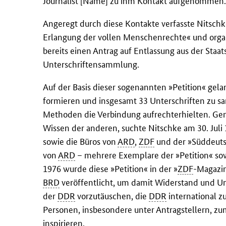
Journalist [Name] zu ihm Kontakt aufgenommen
Angeregt durch diese Kontakte verfasste Nitschke
Erlangung der vollen Menschenrechte« und organ
bereits einen Antrag auf Entlassung aus der Staa
Unterschriftensammlung.
Auf der Basis dieser sogenannten »Petition« gela
formieren und insgesamt 33 Unterschriften zu s
Methoden die Verbindung aufrechterhielten. Ge
Wissen der anderen, suchte Nitschke am 30. Juli
sowie die Büros von
ARD
,
ZDF
und der »Süddeutsc
von
ARD
– mehrere Exemplare der »Petition« sowi
1976 wurde diese »Petition« in der »
ZDF
-Magazin
BRD
veröffentlicht, um damit Widerstand und Un
der
DDR
vorzutäuschen, die
DDR
international zu
Personen, insbesondere unter Antragstellern, 
inspirieren.