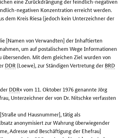
chen eine Zurückdrängung der feindlich-negativen
eindlich-negativen Konzentration erreicht werden.
aus dem Kreis Riesa (jedoch kein Unterzeichner der
e die [Namen von Verwandten] der Inhaftierten
nternahmen, um auf postalischem Wege Informationen
u übersenden. Mit dem gleichen Ziel wurden von
er
DDR
(Loewe), zur Ständigen Vertretung der
BRD
 der
DDR
« vom 11. Oktober 1976 genannte Jörg
frau, Unterzeichner der von Dr. Nitschke verfassten
, [Straße und Hausnummer], tätig als
lbsatz anonymisiert zur Wahrung überwiegender
ame, Adresse und Beschäftigung der Ehefrau]