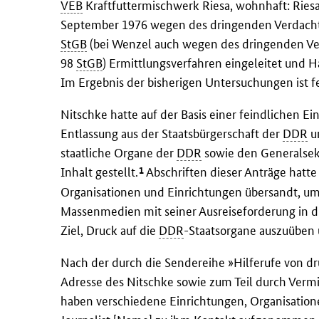
VEB
Kraftfuttermischwerk Riesa, wohnhaft: Ries
September 1976 wegen des dringenden Verdachte
StGB
(bei Wenzel auch wegen des dringenden V
98
StGB
) Ermittlungsverfahren eingeleitet und H
Im Ergebnis der bisherigen Untersuchungen ist fe
Nitschke hatte auf der Basis einer feindlichen Ei
Entlassung aus der Staatsbürgerschaft der
DDR
u
staatliche Organe der
DDR
sowie den Generalsek
1
Inhalt gestellt.
Abschriften dieser Anträge hatte 
Organisationen und Einrichtungen übersandt, u
Massenmedien mit seiner Ausreiseforderung in die
Ziel, Druck auf die
DDR
-Staatsorgane auszuüben
Nach der durch die Sendereihe »Hilferufe von d
Adresse des Nitschke sowie zum Teil durch Vermi
haben verschiedene Einrichtungen, Organisation