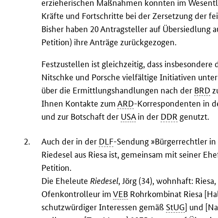
erzieherischen Maßnahmen konnten im Wesentli
Kräfte und Fortschritte bei der Zersetzung der f
Bisher haben 20 Antragsteller auf Übersiedlung 
Petition) ihre Anträge zurückgezogen.
Festzustellen ist gleichzeitig, dass insbesonder
Nitschke und Porsche vielfältige Initiativen u
über die Ermittlungshandlungen nach der
BRD
z
Ihnen Kontakte zum
ARD
-Korrespondenten in d
und zur Botschaft der
USA
in der
DDR
genutzt.
2.
Auch der in der
DLF
-Sendung »Bürgerrechtler in
Riedesel aus Riesa ist, gemeinsam mit seiner Ehe
Petition.
Die Eheleute
Riedesel
, Jörg (34), wohnhaft: Riesa
Ofenkontrolleur im
VEB
Rohrkombinat Riesa [Ha
schutzwürdiger Interessen gemäß
StUG
] und [N