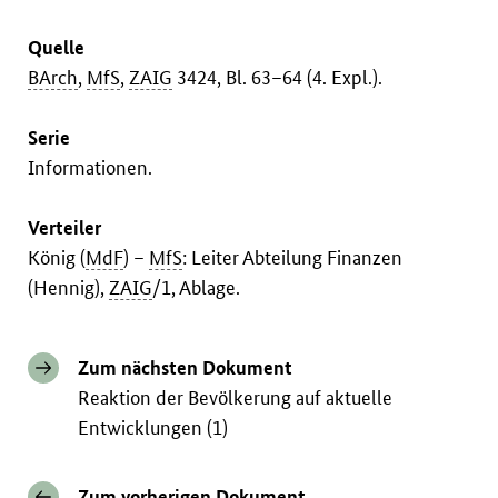
Quelle
BArch
,
MfS
,
ZAIG
3424, Bl. 63–64 (4. Expl.).
Serie
Informationen.
Verteiler
König (
MdF
) –
MfS
: Leiter Abteilung Finanzen
(Hennig),
ZAIG
/1, Ablage.
Zum nächsten Dokument
Reaktion der Bevölkerung auf aktuelle
Entwicklungen (1)
Zum vorherigen Dokument