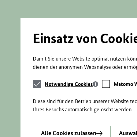
Direkt
zum
Seiteninhalt
springen
Einsatz von Cooki
Damit Sie unsere Website optimal nutzen könn
dienen der anonymen Webanalyse oder ermögl
Notwendige
Matomo
Notwendige Cookies
Matomo W
Cookies
Webstatistik
Diese sind für den Betrieb unserer Website t
Ihres Besuchs automatisch gelöscht werden.
Alle Cookies zulassen
Auswah