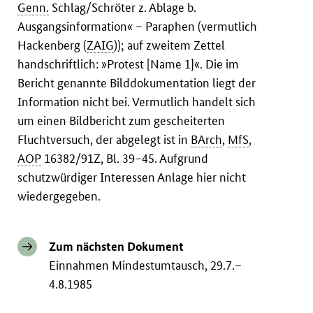
Genn.
Schlag/Schröter z. Ablage b.
Ausgangsinformation« – Paraphen (vermutlich
Hackenberg (
ZAIG
)); auf zweitem Zettel
handschriftlich: »Protest [Name 1]«. Die im
Bericht genannte Bilddokumentation liegt der
Information nicht bei. Vermutlich handelt sich
um einen Bildbericht zum gescheiterten
Fluchtversuch, der abgelegt ist in
BArch
,
MfS
,
AOP
16382/91Z, Bl. 39–45. Aufgrund
schutzwürdiger Interessen Anlage hier nicht
wiedergegeben.
Zum nächsten Dokument
Einnahmen Mindestumtausch, 29.7.–
4.8.1985