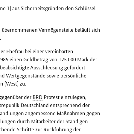
me 1] aus Sicherheitsgründen den Schlüssel
1] übernommenen Vermögensteile beläuft sich
R
.
er Ehefrau bei einer vereinbarten
985 einen Geldbetrag von 125 000 Mark der
e beabsichtigte Ausschleusung gefordert
nd Wertgegenstände sowie persönliche
n (West) zu.
 gegenüber der
BRD
Protest einzulegen,
esrepublik Deutschland entsprechend der
n Handlungen angemessene Maßnahmen gegen
lungen durch Mitarbeiter der Ständigen
chende Schritte zur Rückführung der