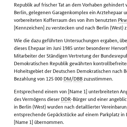
Republik auf frischer Tat an dem Vorhaben gehindert 
Berlin, gelegenen Garagenkomplex ein Arztehepaar un
vorbereiteten Kofferraum des von ihm benutzten
Pk
[Kennzeichen] zu verstecken und nach Berlin (West) z
Wie die dazu geführten Untersuchungen ergaben, über
dieses Ehepaar im Juni 1985 unter besonderer Hervor
Mitarbeiter der Ständigen Vertretung der Bundesrepu
Demokratischen Republik gewährten kontrollbefreite
Hoheitsgebiet der Deutschen Demokratischen nach Ber
Bezahlung von 125 000
DM
/
DBB
zuzustimmen.
Entsprechend einem von [Name 1] unterbreiteten Ang
des Vermögens dieser
DDR
-Bürger und einer angebli
in Berlin (West) wurden nach detaillierter Vereinba
entsprechende Gepäckstücke auf einem Parkplatz in 
[Name 1] übernommen.