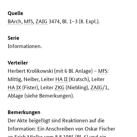
Quelle
BArch
,
MfS
,
ZAIG
3474, Bl. 1–3 (8. Expl.).
Serie
Informationen.
Verteiler
Herbert Krolikowski (mit 6 Bl. Anlage) –
MfS
:
Mittig, Neiber, Leiter
HA II
(Kratsch), Leiter
HA IX
(Fister), Leiter
ZKG
(Niebling),
ZAIG
/1,
Ablage (siehe Bemerkungen).
Bemerkungen
Der Akte beigefügt sind Reaktionen auf die
Information: Ein Anschreiben von Oskar Fischer
an Erich Mielke vom 8.8.1985 (Bl. 6) und ein