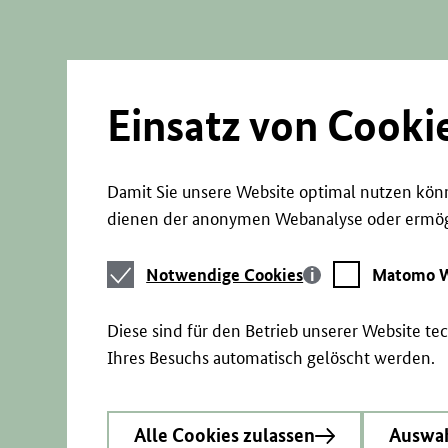
Direkt
zum
Seiteninhalt
springen
Einsatz von Cooki
Damit Sie unsere Website optimal nutzen könn
dienen der anonymen Webanalyse oder ermögl
Notwendige
Matomo
Notwendige Cookies
Matomo W
Cookies
Webstatistik
Diese sind für den Betrieb unserer Website t
Ihres Besuchs automatisch gelöscht werden.
Alle Cookies zulassen
Auswah