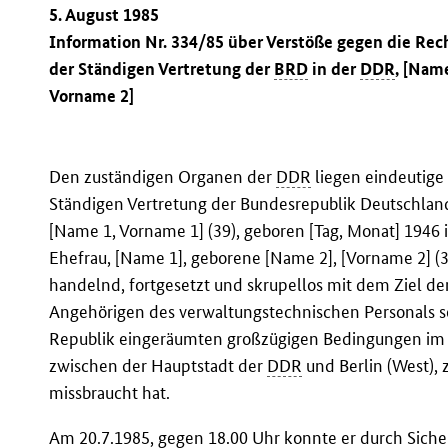
5. August 1985
Information Nr. 334/85 über Verstöße gegen die Re
der Ständigen Vertretung der
BRD
in der
DDR
, [Nam
Vorname 2]
Den zuständigen Organen der
DDR
liegen eindeutige 
Ständigen Vertretung der Bundesrepublik Deutschlan
[Name 1, Vorname 1] (39), geboren [Tag, Monat] 1946 i
Ehefrau, [Name 1], geborene [Name 2], [Vorname 2] (35
handelnd, fortgesetzt und skrupellos mit dem Ziel de
Angehörigen des verwaltungstechnischen Personals 
Republik eingeräumten großzügigen Bedingungen im 
zwischen der Hauptstadt der
DDR
und Berlin (West),
missbraucht hat.
Am 20.7.1985, gegen 18.00 Uhr konnte er durch Sich