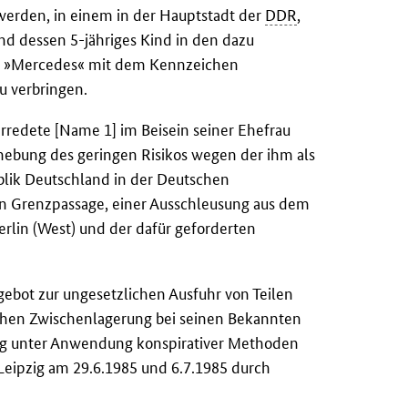
werden, in einem in der Hauptstadt der
DDR
,
d dessen 5-jähriges Kind in den dazu
w
»Mercedes« mit dem Kennzeichen
u verbringen.
redete [Name 1] im Beisein seiner Ehefrau
hebung des geringen Risikos wegen der ihm als
blik Deutschland in der Deutschen
n Grenzpassage, einer Ausschleusung aus dem
lin (West) und der dafür geforderten
ebot zur ungesetzlichen Ausfuhr von Teilen
chen Zwischenlagerung bei seinen Bekannten
rung unter Anwendung konspirativer Methoden
Leipzig am 29.6.1985 und 6.7.1985 durch