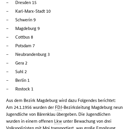
–
Dresden 15
–
Karl-Marx-Stadt 10
–
Schwerin 9
–
Magdeburg 9
–
Cottbus 8
–
Potsdam 7
–
Neubrandenburg 3
–
Gera 2
–
Suhl 2
–
Berlin 1
–
Rostock 1
Aus dem Bezirk Magdeburg wird dazu Folgendes berichtet:
Am 24.1.1956 wurden der
FDJ
-Bezirksleitung Magdeburg neun
Jugendliche von Bärenklau übergeben. Die Jugendlichen
wurden in einem offenen
Lkw
unter Bewachung von drei
Volkspolizisten mit
Mpi
transportiert, was große Empörung