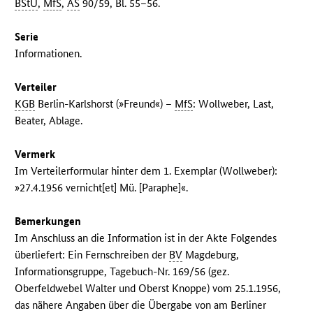
BStU
,
MfS
,
AS
90/59, Bl. 55–56.
Serie
Informationen.
Verteiler
KGB
Berlin-Karlshorst (»Freund«) –
MfS
: Wollweber, Last,
Beater, Ablage.
Vermerk
Im Verteilerformular hinter dem 1. Exemplar (Wollweber):
»27.4.1956 vernicht[et] Mü. [Paraphe]«.
Bemerkungen
Im Anschluss an die Information ist in der Akte Folgendes
überliefert: Ein Fernschreiben der
BV
Magdeburg,
Informationsgruppe, Tagebuch-Nr. 169/56 (gez.
Oberfeldwebel Walter und Oberst Knoppe) vom 25.1.1956,
das nähere Angaben über die Übergabe von am Berliner