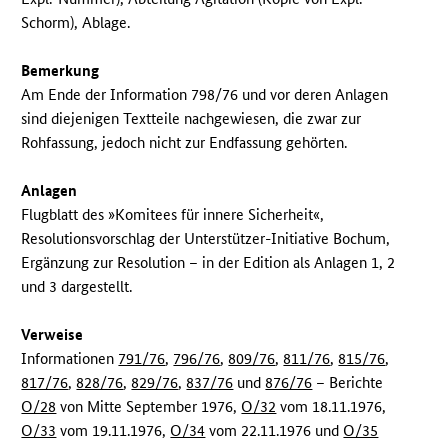
Schorm), Ablage.
Bemerkung
Am Ende der Information 798/76 und vor deren Anlagen
sind diejenigen Textteile nachgewiesen, die zwar zur
Rohfassung, jedoch nicht zur Endfassung gehörten.
Anlagen
Flugblatt des »Komitees für innere Sicherheit«,
Resolutionsvorschlag der Unterstützer-Initiative Bochum,
Ergänzung zur Resolution – in der Edition als Anlagen 1, 2
und 3 dargestellt.
Verweise
Informationen
791/76
,
796/76
,
809/76
,
811/76
,
815/76
,
817/76
,
828/76
,
829/76
,
837/76
und
876/76
– Berichte
O/28
von Mitte September 1976,
O/32
vom 18.11.1976,
O/33
vom 19.11.1976,
O/34
vom 22.11.1976 und
O/35