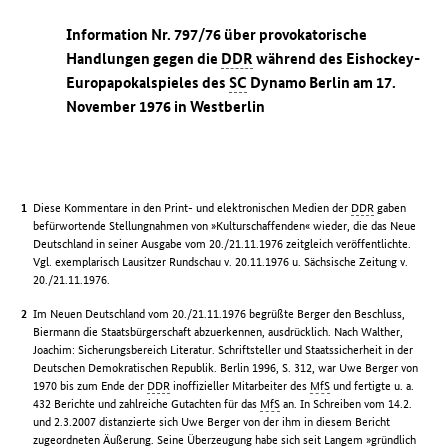
Information Nr. 797/76 über provokatorische
Handlungen gegen die
DDR
während des Eishockey-
Europapokalspieles des
SC
Dynamo Berlin am 17.
November 1976 in Westberlin
Diese Kommentare in den Print- und elektronischen Medien der
DDR
gaben
befürwortende Stellungnahmen von »Kulturschaffenden« wieder, die das Neue
Deutschland in seiner Ausgabe vom 20./21.11.1976 zeitgleich veröffentlichte.
Vgl. exemplarisch Lausitzer Rundschau v. 20.11.1976 u. Sächsische Zeitung v.
20./21.11.1976.
Im Neuen Deutschland vom 20./21.11.1976 begrüßte Berger den Beschluss,
Biermann die Staatsbürgerschaft abzuerkennen, ausdrücklich. Nach Walther,
Joachim: Sicherungsbereich Literatur. Schriftsteller und Staatssicherheit in der
Deutschen Demokratischen Republik. Berlin 1996, S. 312, war Uwe Berger von
1970 bis zum Ende der
DDR
inoffizieller Mitarbeiter des
MfS
und fertigte u. a.
432 Berichte und zahlreiche Gutachten für das
MfS
an. In Schreiben vom 14.2.
und 2.3.2007 distanzierte sich Uwe Berger von der ihm in diesem Bericht
zugeordneten Äußerung. Seine Überzeugung habe sich seit Langem »gründlich