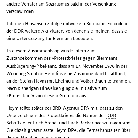
andere Verräter am Sozialismus bald in der Versenkung
verschwinden.
Internen Hinweisen zufolge entwickeln Biermann-Freunde in
der
DDR
weitere Aktivitäten, von denen sie meinen, dass sie
eine Unterstützung für Biermann bedeuten.
In diesem Zusammenhang wurde intern zum
Zustandekommen des »Protestbriefes gegen Biermanns
5
Ausbürgerung«
bekannt, dass am 17. November 1976 in der
Wohnung Stephan Hermlins eine Zusammenkunft stattfand,
an der Stefan Heym mit Ehefrau und Volker Braun teilnahmen.
Nach bisherigen Hinweisen ging die Initiative zum
»Protestbrief« von diesem Gremium aus.
Heym teilte später der
BRD
-Agentur
DPA
mit, dass zu den
Unterzeichnern des Protestbriefes die Namen der
DDR
-
Schriftsteller Erich Arendt und Jurek Becker nachzutragen sind.
Gleichzeitig veranlasste Heym
DPA
, die Fernsehanstalten über
diesen Nachtrag zu informieren.