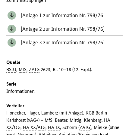
Zum Inhalt springen
[Anlage 1 zur Information Nr. 798/76]
[Anlage 2 zur Information Nr. 798/76]
[Anlage 3 zur Information Nr. 798/76]
Quelle
BStU
,
MfS
,
ZAIG
2623, Bl. 10–18 (12. Expl.).
Serie
Informationen.
Verteiler
Honecker, Hager, Lamberz (mit Anlage),
KGB
Berlin-
Karlshorst (»
AG
«) –
MfS
: Beater, Mittig, Kienberg,
HA
XX
/OG,
HA XX
/
AIG
,
HA IX
, Schorm (
ZAIG
), Mielke (ohne
Expl.-Nummer), Abteilung Agitation (Kopie von Expl.