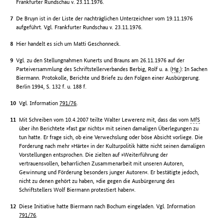
Frankfurter Rundschau v. 23.11.1976.
De Bruyn ist in der Liste der nachträglichen Unterzeichner vom 19.11.1976
aufgeführt. Vgl. Frankfurter Rundschau v. 23.11.1976.
Hier handelt es sich um Matti Geschonneck.
Vgl. zu den Stellungnahmen Kunerts und Brauns am 26.11.1976 auf der
Parteiversammlung des Schriftstellerverbandes Berbig, Rolf u. a. (
Hg.
): In Sachen
Biermann. Protokolle, Berichte und Briefe zu den Folgen einer Ausbürgerung.
Berlin 1994, S. 132 f. u. 188 f.
Vgl. Information
791/76
.
Mit Schreiben vom 10.4.2007 teilte Walter Lewerenz mit, dass das vom
MfS
über ihn Berichtete »fast gar nichts« mit seinen damaligen Überlegungen zu
tun hatte. Er frage sich, ob eine Verwechslung oder böse Absicht vorliege. Die
Forderung nach mehr »Härte« in der Kulturpolitik hätte nicht seinen damaligen
Vorstellungen entsprochen. Die zielten auf »Weiterführung der
vertrauensvollen, beharrlichen Zusammenarbeit mit unseren Autoren,
Gewinnung und Förderung besonders junger Autoren«. Er bestätigte jedoch,
nicht zu denen gehört zu haben, »die gegen die Ausbürgerung des
Schriftstellers Wolf Biermann protestiert haben«.
Diese Initiative hatte Biermann nach Bochum eingeladen. Vgl. Information
791/76
.