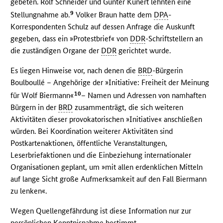
gebeten. Rolf Schneider und Günter Kunert lehnten eine
9
Stellungnahme ab.
Volker Braun hatte dem
DPA
-
Korrespondenten Schulz auf dessen Anfrage die Auskunft
gegeben, dass ein »Protestbrief« von
DDR
-Schriftstellern an
die zuständigen Organe der
DDR
gerichtet wurde.
Es liegen Hinweise vor, nach denen die
BRD
-Bürgerin
Boulboullé – Angehörige der »Initiative: Freiheit der Meinung
10
für Wolf Biermann«
– Namen und Adressen von namhaften
Bürgern in der
BRD
zusammenträgt, die sich weiteren
Aktivitäten dieser provokatorischen »Initiative« anschließen
würden. Bei Koordination weiterer Aktivitäten sind
Postkartenaktionen, öffentliche Veranstaltungen,
Leserbriefaktionen und die Einbeziehung internationaler
Organisationen geplant, um »mit allen erdenklichen Mitteln
auf lange Sicht große Aufmerksamkeit auf den Fall Biermann
zu lenken«.
Wegen Quellengefährdung ist diese Information nur zur
persönlichen Kenntnisnahme bestimmt.