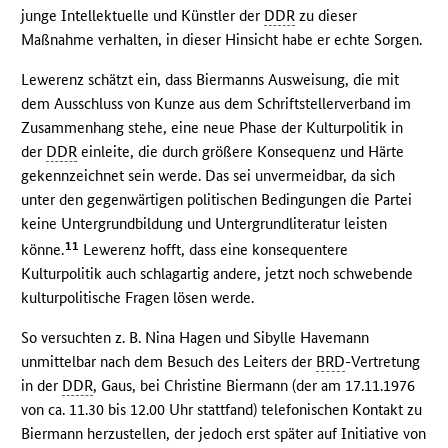
junge Intellektuelle und Künstler der
DDR
zu dieser
Maßnahme verhalten, in dieser Hinsicht habe er echte Sorgen.
Lewerenz schätzt ein, dass Biermanns Ausweisung, die mit
dem Ausschluss von Kunze aus dem Schriftstellerverband im
Zusammenhang stehe, eine neue Phase der Kulturpolitik in
der
DDR
einleite, die durch größere Konsequenz und Härte
gekennzeichnet sein werde. Das sei unvermeidbar, da sich
unter den gegenwärtigen politischen Bedingungen die Partei
keine Untergrundbildung und Untergrundliteratur leisten
11
könne.
Lewerenz hofft, dass eine konsequentere
Kulturpolitik auch schlagartig andere, jetzt noch schwebende
kulturpolitische Fragen lösen werde.
So versuchten z. B. Nina Hagen und Sibylle Havemann
unmittelbar nach dem Besuch des Leiters der
BRD
-Vertretung
in der
DDR
, Gaus, bei Christine Biermann (der am 17.11.1976
von ca. 11.30 bis 12.00 Uhr stattfand) telefonischen Kontakt zu
Biermann herzustellen, der jedoch erst später auf Initiative von