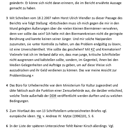
geändert«. Er könne sich nicht daran erinnern, die im Bericht erwähnte Aussage
gemacht zu haben.
Mit Schreiben vom 18.2.2007 nahm Horst Ulrich Wendler zu dieser Passage des
Berichts wie folgt Stellung: »Entschieden muss ich mich gegen die mir in den
Mund gelegten Äußerungen über die ›vielen kleinen Biermänner‹ verwahren,
denn wer sollte das sein? Ich hatte mit den Biermannkreisen nicht die geringste
Berührung und kannte keinen seiner Jünger. Und mir solche Naziparolen
zuzumuten, sie ›unter Kontrolle zu halten, um das Problem endgültig zu lösen‹,
ist eine Unverschämtheit. Wie sollte das geschehen? Mit
KZ
und Krematorien?
Vielmehr trat ich im Verband dafür ein, dass man junge, kritische Schriftsteller
nicht ausgrenzen und kaltstellen sollte, sondern, im Gegenteil, ihnen bei den
Medien Gelegenheiten und Aufträge zu geben, um auf diese Weise sich
auszudrücken und ihr Geld verdienen zu können. Das war meine Ansicht zur
Problemlösung.«
Das Büro für Urheberrechte war dem Ministerium für Kultur zugeordnet und
übte faktisch auch die Funktion einer Zensurbehörde aus, die darüber entschied,
welche Texte außerhalb der
DDR
veröffentlicht werden durften und zu welchen
Bedingungen.
Zum Wortlaut des von 13 Schriftstellern unterzeichneten Briefes vgl.
europäische ideen.
Hg.
v. Andreas W. Mytze (1996)101, S. 6.
In der Liste der späteren Unterzeichner fehlt Rainer Kirsch allerdings. Vgl.