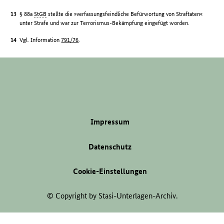
§ 88a
StGB
stellte die »verfassungsfeindliche Befürwortung von Straftaten«
unter Strafe und war zur Terrorismus-Bekämpfung eingefügt worden.
Vgl. Information
791/76
.
Impressum
Datenschutz
Cookie-Einstellungen
© Copyright by Stasi-Unterlagen-Archiv.