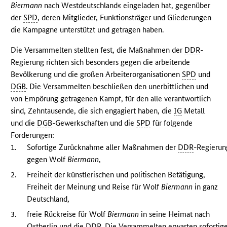
Biermann
nach Westdeutschland« eingeladen hat, gegenüber
der
SPD
, deren Mitglieder, Funktionsträger und Gliederungen
die Kampagne unterstützt und getragen haben.
Die Versammelten stellten fest, die Maßnahmen der
DDR
-
Regierung richten sich besonders gegen die arbeitende
Bevölkerung und die großen Arbeiterorganisationen
SPD
und
DGB
. Die Versammelten beschließen den unerbittlichen und
von Empörung getragenen Kampf, für den alle verantwortlich
sind, Zehntausende, die sich engagiert haben, die
IG
Metall
und die
DGB
-Gewerkschaften und die
SPD
für folgende
Forderungen:
1.
Sofortige Zurücknahme aller Maßnahmen der
DDR
-Regierun
gegen Wolf
Biermann
,
2.
Freiheit der künstlerischen und politischen Betätigung,
Freiheit der Meinung und Reise für Wolf
Biermann
in ganz
Deutschland,
3.
freie Rückreise für Wolf
Biermann
in seine Heimat nach
Ostberlin und die
DDR
. Die Versammelten erwarten sofortig