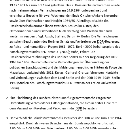
19.12.1963 bis zum 5.1.1964 getroffen. Das 2. Passierscheinabkommen wurde
nach mehrmonatigen Verhandlungen am 24.9.1964 unterzeichnet und
vereinbarte Besuche für zwei Wochenenden Ende Oktober/Anfang November
sowie über Weihnachten und Neujahr 1964/65. Allerdings erlaubte das
Passierscheinabkommen ihnen zwar den Besuch im Osten, den
Ostberlinerinnen und Ostberlinern blieb der Weg nach Westen aber auch
weiterhin versperrt. Vgl. Alisch, Steffen: Berlin ↔ Berlin. Die Verhandlungen
zwischen Beauftragten des Berliner Senats und Vertretern der
DDR
-Regierung
zu Reise- und humanitären Fragen 1961–1972. Berlin 2000 (Arbeitspapiere des
Forschungsverbundes
SED
-Staat; 31/2000); Huhn, Eckart: Die
Passierscheinvereinbarungen des Berliner Senats mit der Regierung der
DDR
1963 bis 1966. Deutsch-Deutsche Verhandlungen zur Überwindung der
politischen Sprachlosigkeit und der Milderung menschlicher Härten als Folge des
Mauerbaus. Ludwigsfelde 2011; Kunze, Gerhard: Grenzerfahrungen. Kontakte
und Verhandlungen zwischen dem Land Berlin und der
DDR
1949–1989. Berlin
1999 (Studien des Forschungsverbundes
SED
-Staat an der Freien Universität
Berlin).
Eine Einrichtung des Bundeministeriums für gesamtdeutsche Fragen zur
Unterstützung verschiedener Hilfsorganisationen, die sich in erster Linie mit
dem Versand von Paketen und Päckchen in die
DDR
befassten.
Der verbindliche Mindestumtausch für Besucher der
DDR
wurde zum 1.12.1964
eingeführt. Durch ihn waren Besucher aus der Bundesrepublik verpflichtet,
5,00
DM
in 5,00
MDN
und Westberliner 3,00
DM
in 3,00
MDN
umzutauschen.