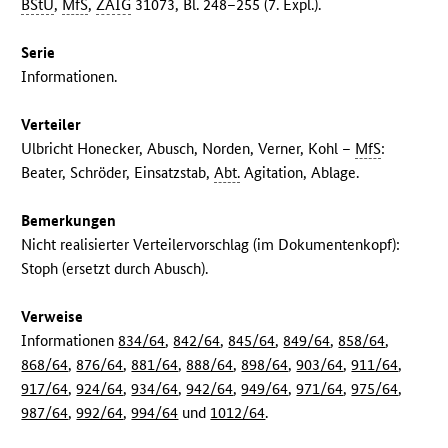
BStU
,
MfS
,
ZAIG
31073, Bl. 248–255 (7. Expl.).
Serie
Informationen.
Verteiler
Ulbricht Honecker, Abusch, Norden, Verner, Kohl –
MfS
:
Beater, Schröder, Einsatzstab,
Abt.
Agitation, Ablage.
Bemerkungen
Nicht realisierter Verteilervorschlag (im Dokumentenkopf):
Stoph (ersetzt durch Abusch).
Verweise
Informationen
834/64
,
842/64
,
845/64
,
849/64
,
858/64
,
868/64
,
876/64
,
881/64
,
888/64
,
898/64
,
903/64
,
911/64
,
917/64
,
924/64
,
934/64
,
942/64
,
949/64
,
971/64
,
975/64
,
987/64
,
992/64
,
994/64
und
1012/64
.