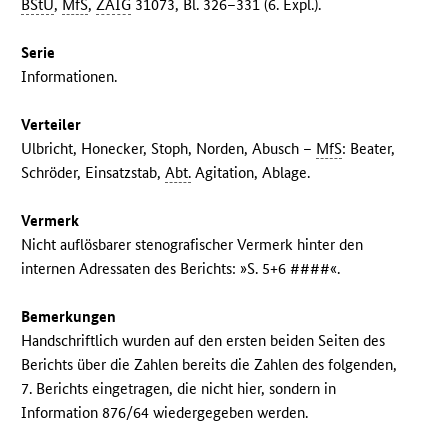
BStU
,
MfS
,
ZAIG
31073, Bl. 326–331 (6. Expl.).
Serie
Informationen.
Verteiler
Ulbricht, Honecker, Stoph, Norden, Abusch –
MfS
: Beater,
Schröder, Einsatzstab,
Abt.
Agitation, Ablage.
Vermerk
Nicht auflösbarer stenografischer Vermerk hinter den
internen Adressaten des Berichts: »S. 5+6 ####«.
Bemerkungen
Handschriftlich wurden auf den ersten beiden Seiten des
Berichts über die Zahlen bereits die Zahlen des folgenden,
7. Berichts eingetragen, die nicht hier, sondern in
Information 876/64 wiedergegeben werden.