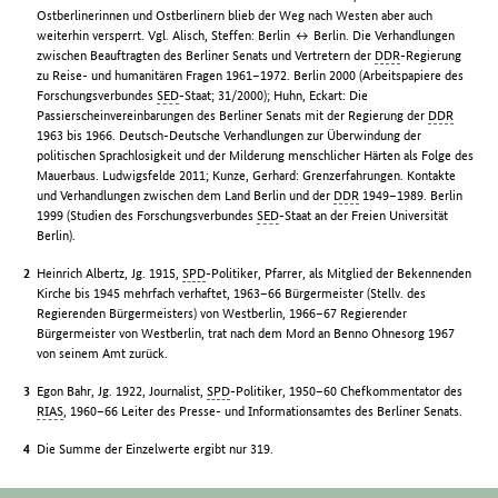
Ostberlinerinnen und Ostberlinern blieb der Weg nach Westen aber auch
weiterhin versperrt. Vgl. Alisch, Steffen: Berlin ↔ Berlin. Die Verhandlungen
zwischen Beauftragten des Berliner Senats und Vertretern der
DDR
-Regierung
zu Reise- und humanitären Fragen 1961–1972. Berlin 2000 (Arbeitspapiere des
Forschungsverbundes
SED
-Staat; 31/2000); Huhn, Eckart: Die
Passierscheinvereinbarungen des Berliner Senats mit der Regierung der
DDR
1963 bis 1966. Deutsch-Deutsche Verhandlungen zur Überwindung der
politischen Sprachlosigkeit und der Milderung menschlicher Härten als Folge des
Mauerbaus. Ludwigsfelde 2011; Kunze, Gerhard: Grenzerfahrungen. Kontakte
und Verhandlungen zwischen dem Land Berlin und der
DDR
1949–1989. Berlin
1999 (Studien des Forschungsverbundes
SED
-Staat an der Freien Universität
Berlin).
Heinrich Albertz, Jg. 1915,
SPD
-Politiker, Pfarrer, als Mitglied der Bekennenden
Kirche bis 1945 mehrfach verhaftet, 1963–66 Bürgermeister (Stellv. des
Regierenden Bürgermeisters) von Westberlin, 1966–67 Regierender
Bürgermeister von Westberlin, trat nach dem Mord an Benno Ohnesorg 1967
von seinem Amt zurück.
Egon Bahr, Jg. 1922, Journalist,
SPD
-Politiker, 1950–60 Chefkommentator des
RIAS
, 1960–66 Leiter des Presse- und Informationsamtes des Berliner Senats.
Die Summe der Einzelwerte ergibt nur 319.