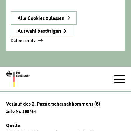
Alle Cookies zulassen
Auswahl bestätigen
Datenschutz
Zur
Hauptnav
Startseite
Verlauf des 2. Passierscheinabkommens (6)
Info Nr. 868/64
Quelle