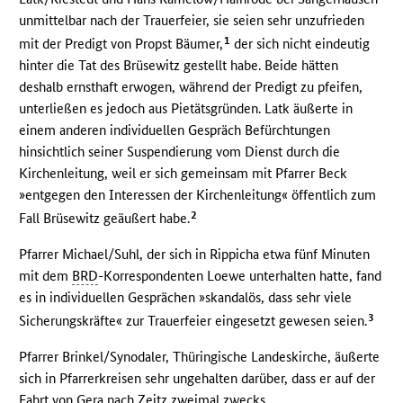
unmittelbar nach der Trauerfeier, sie seien sehr unzufrieden
1
mit der Predigt von Propst Bäumer,
der sich nicht eindeutig
hinter die Tat des Brüsewitz gestellt habe. Beide hätten
deshalb ernsthaft erwogen, während der Predigt zu pfeifen,
unterließen es jedoch aus Pietätsgründen. Latk äußerte in
einem anderen individuellen Gespräch Befürchtungen
hinsichtlich seiner Suspendierung vom Dienst durch die
Kirchenleitung, weil er sich gemeinsam mit Pfarrer Beck
»entgegen den Interessen der Kirchenleitung« öffentlich zum
2
Fall Brüsewitz geäußert habe.
Pfarrer Michael/Suhl, der sich in Rippicha etwa fünf Minuten
mit dem
BRD
-Korrespondenten Loewe unterhalten hatte, fand
es in individuellen Gesprächen »skandalös, dass sehr viele
3
Sicherungskräfte« zur Trauerfeier eingesetzt gewesen seien.
Pfarrer Brinkel/Synodaler, Thüringische Landeskirche, äußerte
sich in Pfarrerkreisen sehr ungehalten darüber, dass er auf der
Fahrt von Gera nach Zeitz zweimal zwecks