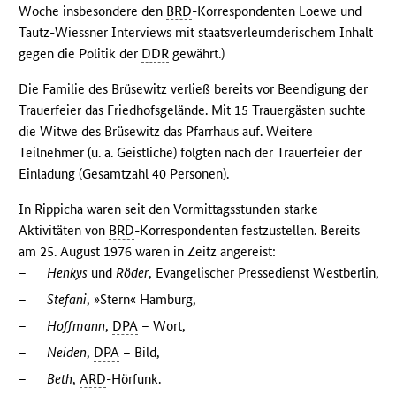
Woche insbesondere den
BRD
-Korrespondenten Loewe und
Tautz-Wiessner Interviews mit staatsverleumderischem Inhalt
gegen die Politik der
DDR
gewährt.)
Die Familie des Brüsewitz verließ bereits vor Beendigung der
Trauerfeier das Friedhofsgelände. Mit 15 Trauergästen suchte
die Witwe des Brüsewitz das Pfarrhaus auf. Weitere
Teilnehmer (u. a. Geistliche) folgten nach der Trauerfeier der
Einladung (Gesamtzahl 40 Personen).
In Rippicha waren seit den Vormittagsstunden starke
Aktivitäten von
BRD
-Korrespondenten festzustellen. Bereits
am 25. August 1976 waren in Zeitz angereist:
–
Henkys
und
Röder
, Evangelischer Pressedienst Westberlin,
–
Stefani
, »Stern« Hamburg,
–
Hoffmann
,
DPA
– Wort,
–
Neiden
,
DPA
– Bild,
–
Beth
,
ARD
-Hörfunk.