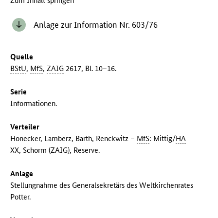
Zum Inhalt springen
Anlage zur Information Nr. 603/76
Quelle
BStU
,
MfS
,
ZAIG
2617, Bl. 10–16.
Serie
Informationen.
Verteiler
Honecker, Lamberz, Barth, Renckwitz –
MfS
: Mittig/
HA
XX
, Schorm (
ZAIG
), Reserve.
Anlage
Stellungnahme des Generalsekretärs des Weltkirchenrates
Potter.