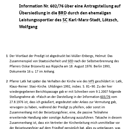
Information Nr. 602/76 über eine Antragstellung auf
Übersiedlung in die
BRD
durch den ehemaligen
Leistungssportler des
SC
Karl-Marx-Stadt, Lötzsch,
Wolfgang
Der Wortlaut der Predigt ist abgedruckt bei Müller-Enbergs, Helmut: Das
Zusammenspiel von Staatssicherheit und
SED
nach der Selbstverbrennung des
Pfarrers Oskar Brüsewitz aus Rippicha am 18. August 1976. Berlin 1993,
Dokumente 16 u. 17 im Anhang.
Pfarrer Latk hat später das Verhalten der Kirche wie des
MfS
geschildert in: Latk,
Klaus-Reiner: Stasi-Kirche. Uhldingen 1992, insbes. S. 81–90. Zu der hier
wiedergegebenen Berichtspassage gab er mit Schreiben vom 9.1.2007 folgende
Stellungnahme ab: »Falsch an der Darstellung in der Information
603/76
vom
27.8.1976 ist, dass ich geäußert, angedeutet oder Anlass zur Vermutung gab,
›erwogen‹ zu haben, ›während der Predigt zu pfeifen‹, oder sonst im
Zusammenhang mit der Beisetzungsfeier, eine, die passive Teilnahme
erweiternde Handlung oder sonstige Äußerung auszuführen. Tatsache in diesem
Zusammenhang ist, dass ein Vertreter der Kirchenleitung mich unmittelbar vor
der Beisetzungsfeier auf dem Friedhof persönlich bat, alles zu unterlassen, was