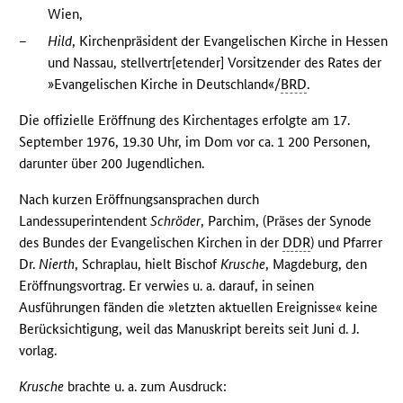
Wien,
–
Hild
, Kirchenpräsident der Evangelischen Kirche in Hessen
und Nassau, stellvertr[etender] Vorsitzender des Rates der
»Evangelischen Kirche in Deutschland«/
BRD
.
Die offizielle Eröffnung des Kirchentages erfolgte am 17.
September 1976, 19.30 Uhr, im Dom vor ca. 1 200 Personen,
darunter über 200 Jugendlichen.
Nach kurzen Eröffnungsansprachen durch
Landessuperintendent
Schröder
, Parchim, (Präses der Synode
des Bundes der Evangelischen Kirchen in der
DDR
) und Pfarrer
Dr.
Nierth
, Schraplau, hielt Bischof
Krusche
, Magdeburg, den
Eröffnungsvortrag. Er verwies u. a. darauf, in seinen
Ausführungen fänden die »letzten aktuellen Ereignisse« keine
Berücksichtigung, weil das Manuskript bereits seit Juni d. J.
vorlag.
Krusche
brachte u. a. zum Ausdruck: