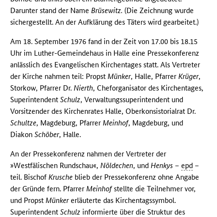
Darunter stand der Name
Brüsewitz.
(Die Zeichnung wurde
sichergestellt. An der Aufklärung des Täters wird gearbeitet.)
Am 18. September 1976 fand in der Zeit von 17.00 bis 18.15
Uhr im Luther-Gemeindehaus in Halle eine Pressekonferenz
anlässlich des Evangelischen Kirchentages statt. Als Vertreter
der Kirche nahmen teil: Propst
Münker
, Halle, Pfarrer
Krüger
,
Storkow, Pfarrer Dr.
Nierth
, Cheforganisator des Kirchentages,
Superintendent
Schulz
, Verwaltungssuperintendent und
Vorsitzender des Kirchenrates Halle, Oberkonsistorialrat Dr.
Schultze
, Magdeburg, Pfarrer
Meinhof
, Magdeburg, und
Diakon
Schöber
, Halle.
An der Pressekonferenz nahmen der Vertreter der
»Westfälischen Rundschau«,
Nöldechen
, und
Henkys
–
epd
–
teil. Bischof
Krusche
blieb der Pressekonferenz ohne Angabe
der Gründe fern. Pfarrer
Meinhof
stellte die Teilnehmer vor,
und Propst
Münker
erläuterte das Kirchentagssymbol.
Superintendent
Schulz
informierte über die Struktur des