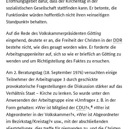
Eröffnungsgebet dafür, dass der Kirchentag in der
sozialistischen Gesellschaft stattfinden kann. Er betonte, die
Funktionäre würden hoffentlich nicht ihren »einseitigen
Standpunkt« behalten.
Auf die Rede des Volkskammerpräsidenten
Götting
eingehend, deutete er an, die Freiheit der Christen in der
DDR
bestehe nicht, wie dies gesagt worden wäre. Er forderte die
Arbeitsgruppenleiter auf, sich so wie er brieflich an Götting zu
wenden und um Richtigstellung des Faktes zu ersuchen.
Am 2. Beratungstag (18. September 1976) versuchten einige
Teilnehmer der Arbeitsgruppe 3 durch geschickte
provokatorische Fragestellungen die Diskussion stärker auf das
Verhältnis Staat – Kirche zu lenken. So wurde unter den
Anwesenden der Arbeitsgruppe eine »Umfrage« z. B. in der
4
Form gehalten: »Wer ist Mitglied der
CDU
?«,
»Wer ist
Abgeordneter in der Volkskammer?«, »Wer ist Abgeordneter
im Bezirkstag/Kreistag?« usw., mit der abschließenden
»Feststellung«, dies treffe für niemanden zu, und die Christen