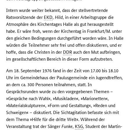
Intern wurde weiter bekannt, dass der stellvertretende
Ratsvorsitzende der
EKD
,
Hild
, in einer Arbeitsgruppe die
Atmosphäre des Kirchentages Halle als gut herausgestellt
habe. Er wäre froh, wenn der Kirchentag in Frankfurt/M. unter
den gleichen Bedingungen durchgeführt worden wäre. In Halle
würden die Teilnehmer sehr frei und offen diskutieren, und er
hoffe, dass die Christen in der
DDR
auch den Mut aufbringen,
im gesellschaftlichen Bereich in dieser Form aufzutreten.
Am 18. September 1976 fand in der Zeit von 17.00 bis 18.10
Uhr im Gemeindehaus der Paulusgemeinde ein Jugendtreffen,
an dem ca. 300 Personen teilnahmen, statt. In
Gesprächsrunden wurde zu den vorgegebenen Themen –
»Gespräche nach Wahl«, »Musikladen«, »Marionetten«,
»Materialskulpturen«, »Form und Gestaltung«, »Reden und
Schweigen« – diskutiert. Die Sichtagitation befasste sich mit
dem Thema »Hilfe für die dritte Welt«. Während der
Veranstaltung trat der Sänger
Funke
,
KSG
, Student der Martin-