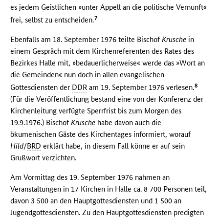
es jedem Geistlichen »unter Appell an die politische Vernunft«
7
frei, selbst zu entscheiden.
Ebenfalls am 18. September 1976 teilte Bischof
Krusche
in
einem Gespräch mit dem Kirchenreferenten des Rates des
Bezirkes Halle mit, »bedauerlicherweise« werde das »Wort an
die Gemeinden« nun doch in allen evangelischen
8
Gottesdiensten der
DDR
am 19. September 1976 verlesen.
(Für die Veröffentlichung bestand eine von der Konferenz der
Kirchenleitung verfügte Sperrfrist bis zum Morgen des
19.9.1976.) Bischof
Krusche
habe davon auch die
ökumenischen Gäste des Kirchentages informiert, worauf
Hild
/
BRD
erklärt habe, in diesem Fall könne er auf sein
Grußwort verzichten.
Am Vormittag des 19. September 1976 nahmen an
Veranstaltungen in 17 Kirchen in Halle ca. 8 700 Personen teil,
davon 3 500 an den Hauptgottesdiensten und 1 500 an
Jugendgottesdiensten. Zu den Hauptgottesdiensten predigten