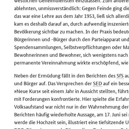
westlichen Geheimdiensten einzulassen. Zum anderen 
ablehnten, unmissverständlich: Gegen Feinde ging di
das war eine Lehre aus dem Jahr 1953, ließ sich allerd
kam es deshalb darauf an, durch aufwendig inszeni
Bevölkerung sichtbar zu machen. In der Praxis bedeut
Bürgerinnen und -Bürger durch den Parteiapparat und 
Spendensammlungen, Selbstverpflichtungen oder Ma
Bewohnerinnen und Bewohner, sich wenigstens nach 
permanente Vereinnahmung wirkte erschöpfend, wie a
Neben der Ermüdung fällt in den Berichten des
SfS
au
und Bürger auf. Das Versprechen der
SED
auf ein bess
»Neue Kurs« seit einem Jahr in Aussicht stellten, führ
mit Forderungen konfrontierte. Hier spielte die Erfahr
Volksaufstand war nicht nur in der Wahrnehmung de
Berichten häufig wiederholte Aussage, am 17. Juni se
werde die Hochzeit sein, illustriert eine tiefsitzende 