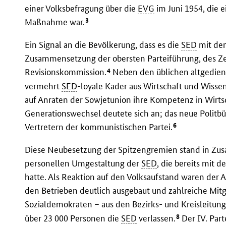
einer Volksbefragung über die
EVG
im Juni 1954, die 
3
Maßnahme war.
Ein Signal an die Bevölkerung, dass es die
SED
mit dem
Zusammensetzung der obersten Parteiführung, des Ze
4
Revisionskommission.
Neben den üblichen altgedien
vermehrt
SED
-loyale Kader aus Wirtschaft und Wisse
auf Anraten der Sowjetunion ihre Kompetenz in Wirts
Generationswechsel deutete sich an; das neue Politbü
6
Vertretern der kommunistischen Partei.
Diese Neubesetzung der Spitzengremien stand in Zu
personellen Umgestaltung der
SED
, die bereits mit 
hatte. Als Reaktion auf den Volksaufstand waren der 
den Betrieben deutlich ausgebaut und zahlreiche Mitg
Sozialdemokraten – aus den Bezirks- und Kreisleitun
8
über 23 000 Personen die
SED
verlassen.
Der IV. Par