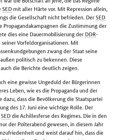
war die Botschaft an jene, die das Regime
e
SED
mit aller Härte vor. Mit Repression allein,
ings die Gesellschaft nicht befrieden. Der
SED
erte Propagandakampagnen die Zustimmung der
ete dies eine Dauermobilisierung der
DDR
-
seiner Vorfeldorganisationen. Mit
ssenkundgebungen zwang der Staat seine
außen politisch zu bekennen. Diese
uch die Berichte deutlich zeigen.
ch eine gewisse Ungeduld der Bürgerinnen
eres Leben, wie es die Propaganda und der
te dazu, dass die Bevölkerung die Staatspartei
ung des 17. Juni eine wichtige Rolle. Der
r
SED
die Achillesferse des Regimes. Die in den
i nur der Polterabend gewesen, in diesem Jahr
Unzufriedenheit und weist darauf hin, dass die