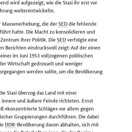
d wird aufgezeigt, wie die Stasi ihr erst vor
hrung weiterentwickelte.
er Massenerhebung, die der
SED
die fehlende
führt hatte. Die Macht zu konsolidieren und
Zentrum ihrer Politik. Die
SED
verfolgte eine
en Berichten eindrucksvoll zeigt: Auf der einen
 einer im Juni 1953 vollzogenen politischen
der Wirtschaft gedrosselt und weniger
 vorgegangen werden sollte, um die Bevölkerung
Die Stasi überzog das Land mit einer
 innere und äußere Feinde richteten. Ernst
ließ »konzentrierte Schläge« vor allem gegen
ischer Gruppierungen durchführen. Die dabei
die
DDR
-Bevölkerung davon abhalten, sich mit