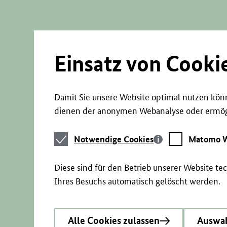
Direkt
zum
Seiteninhalt
springen
Einsatz von Cooki
Damit Sie unsere Website optimal nutzen könn
dienen der anonymen Webanalyse oder ermögl
Notwendige
Matomo
Notwendige Cookies
Matomo W
Cookies
Webstatistik
Diese sind für den Betrieb unserer Website t
Ihres Besuchs automatisch gelöscht werden.
Alle Cookies zulassen
Auswah