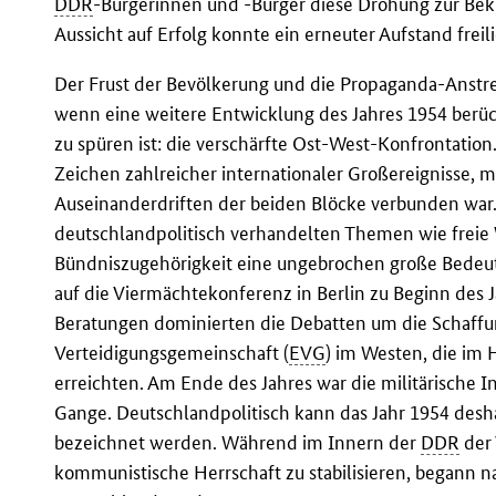
DDR
-Bürgerinnen und -Bürger diese Drohung zur Bekr
Aussicht auf Erfolg konnte ein erneuter Aufstand freil
Der Frust der Bevölkerung und die Propaganda-Anst
wenn eine weitere Entwicklung des Jahres 1954 berück
zu spüren ist: die verschärfte Ost-West-Konfrontatio
Zeichen zahlreicher internationaler Großereignisse, 
Auseinanderdriften der beiden Blöcke verbunden war
deutschlandpolitisch verhandelten Themen wie freie
Bündniszugehörigkeit eine ungebrochen große Bedeutu
auf die Viermächtekonferenz in Berlin zu Beginn des
Beratungen dominierten die Debatten um die Schaffu
Verteidigungsgemeinschaft (
EVG
) im Westen, die im
erreichten. Am Ende des Jahres war die militärische In
Gange. Deutschlandpolitisch kann das Jahr 1954 desha
bezeichnet werden. Während im Innern der
DDR
der
kommunistische Herrschaft zu stabilisieren, begann n