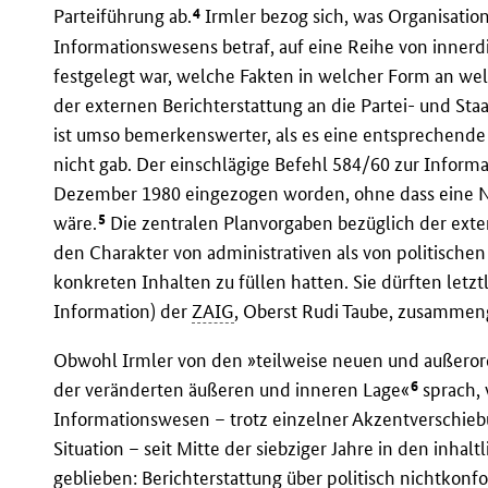
4
Parteiführung ab.
Irmler bezog sich, was Organisati
Informationswesens betraf, auf eine Reihe von inner
festgelegt war, welche Fakten in welcher Form an w
der externen Berichterstattung an die Partei- und St
ist umso bemerkenswerter, als es eine entsprechende
nicht gab. Der einschlägige Befehl 584/60 zur Infor
Dezember 1980 eingezogen worden, ohne dass eine
5
wäre.
Die zentralen Planvorgaben bezüglich der exte
den Charakter von administrativen als von politischen
konkreten Inhalten zu füllen hatten. Sie dürften letz
Information) der
ZAIG
, Oberst Rudi Taube, zusammeng
Obwohl Irmler von den »teilweise neuen und außeror
6
der veränderten äußeren und inneren Lage«
sprach, 
Informationswesen – trotz einzelner Akzentverschie
Situation – seit Mitte der siebziger Jahre in den inh
geblieben: Berichterstattung über politisch nichtkonf