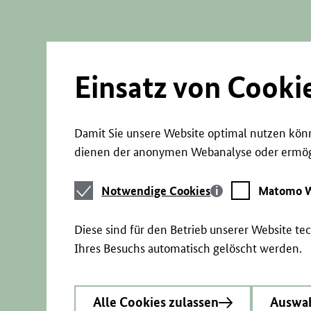
Direkt
zum
Seiteninhalt
springen
Einsatz von Cooki
Damit Sie unsere Website optimal nutzen könn
dienen der anonymen Webanalyse oder ermögl
Notwendige
Matomo
Notwendige Cookies
Matomo W
Cookies
Webstatistik
Diese sind für den Betrieb unserer Website t
Ihres Besuchs automatisch gelöscht werden.
Alle Cookies zulassen
Auswah