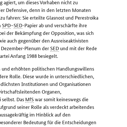
g agiert, um dieses Vorhaben nicht zu
 der Defensive, denn in den letzten Monaten
zu fahren: Sie erteilte Glasnost und Perestroika
m
SPD
–
SED
-Papier ab und verschärfte ihre
bei der Bekämpfung der Opposition, was sich
ie auch gegenüber den Ausreiseaktivisten
dem Dezember-Plenum der
SED
und mit der Rede
artei Anfang 1988 besiegelt.
en und erhöhten politischen Handlungswillens
dere Rolle. Diese wurde in unterschiedlichen,
dlichsten Institutionen und Organisationen
irtschaftsleitenden Organen,
 selbst. Das
MfS
war somit keineswegs die
aufgrund seiner Rolle als verdeckt arbeitendes
aussagekräftig im Hinblick auf den
 besonderer Bedeutung für die Entscheidungen