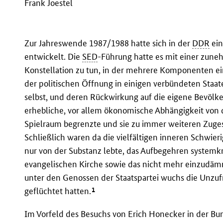
Frank Joestel
Zur Jahreswende 1987/1988 hatte sich in der
DDR
ein
entwickelt. Die
SED
-Führung hatte es mit einer zun
Konstellation zu tun, in der mehrere Komponenten ein
der politischen Öffnung in einigen verbündeten Staat
selbst, und deren Rückwirkung auf die eigene Bevölk
erhebliche, vor allem ökonomische Abhängigkeit von 
Spielraum begrenzte und sie zu immer weiteren Zug
Schließlich waren da die vielfältigen inneren Schwieri
nur von der Substanz lebte, das Aufbegehren systemkr
evangelischen Kirche sowie das nicht mehr einzudäm
unter den Genossen der Staatspartei wuchs die Unzufri
1
geflüchtet hatten.
Im Vorfeld des Besuchs von Erich Honecker in der Bu