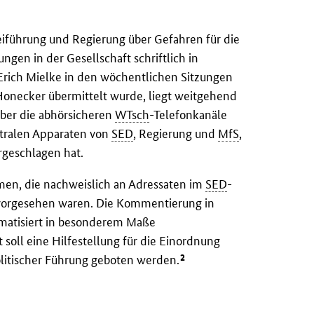
eiführung und Regierung über Gefahren für die
ngen in der Gesellschaft schriftlich in
Erich Mielke in den wöchentlichen Sitzungen
Honecker übermittelt wurde, liegt weitgehend
über die abhörsicheren
WTsch
-Telefonkanäle
ntralen Apparaten von
SED
, Regierung und
MfS
,
ergeschlagen hat.
men, die nachweislich an Adressaten im
SED
-
r vorgesehen waren. Die Kommentierung in
matisiert in besonderem Maße
soll eine Hilfestellung für die Einordnung
2
litischer Führung geboten werden.